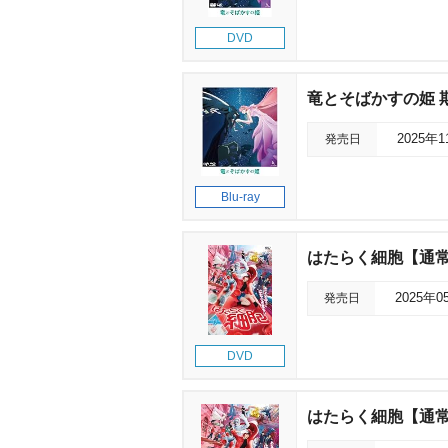
DVD
竜とそばかすの姫 期
発売日
2025年
Blu-ray
はたらく細胞【通
発売日
2025年0
DVD
はたらく細胞【通