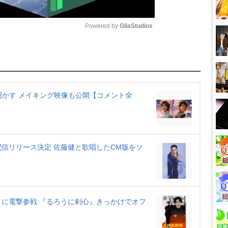
Powered by 
GliaStudios
M
u
t
明かす メイキング映像も公開【コメント全
e
T」配信リリース決定 佐藤健と歌唱したCM版をソ
に電撃参戦 『るろうに剣心』きっかけでオフ