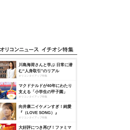
川島海荷さんと学ぶ 日常に潜
む“人身取引”のリアル
オリコンタイアップ特集
マクドナルドが40年にわたり
支える「小学生の甲子園」
オリコンタイアップ特集
向井康二イケメンすぎ！純愛
『（LOVE SONG）』
オリコンタイアップ特集
大好評につき再び！ファミマ