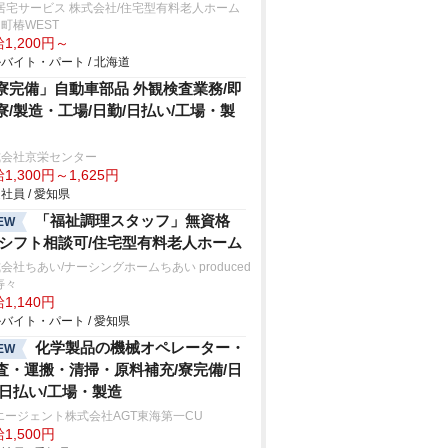
居宅サービス 株式会社/住宅型有料老人ホーム
町椿WEST
1,200円～
バイト・パート / 北海道
寮完備」自動車部品 外観検査業務/即
寮/製造・工場/日勤/日払い/工場・製
式会社京栄センター
1,300円～1,625円
社員 / 愛知県
「福祉調理スタッフ」無資格
EW
/シフト相談可/住宅型有料老人ホーム
会社ちあい/ナーシングホームちあい produced
 寿々
1,140円
バイト・パート / 愛知県
化学製品の機械オペレーター・
EW
査・運搬・清掃・原料補充/寮完備/日
/日払い/工場・製造
エージェント株式会社AGT東海第一CU
1,500円