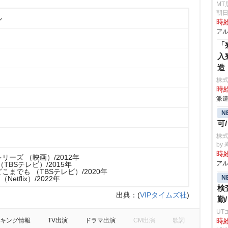
MT
朝日
ル
時給
アル
「
入
造
株
時給
派遣
N
可
株式
by
時給
リーズ （映画）/2012年
アル
TBSテレビ）/2015年
までも （TBSテレビ）/2020年
N
 （Netflix）/2022年
検
出典：
(
VIPタイムズ社
)
勤
UT
キング情報
TV出演
ドラマ出演
CM出演
歌詞
時給