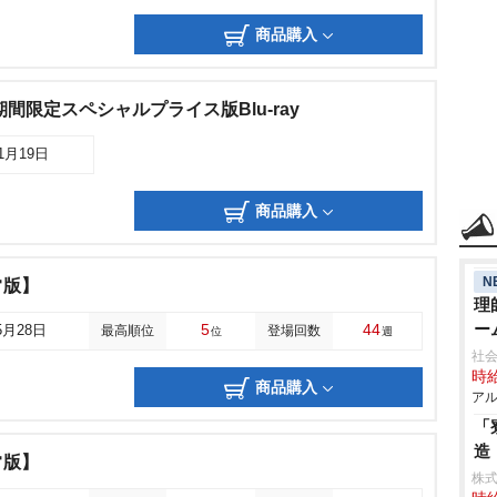
商品購入
間限定スペシャルプライス版Blu-ray
11月19日
商品購入
N
常版】
理
ー
5
44
5月28日
最高順位
登場回数
位
週
社会
時給
商品購入
アル
「
造
常版】
株