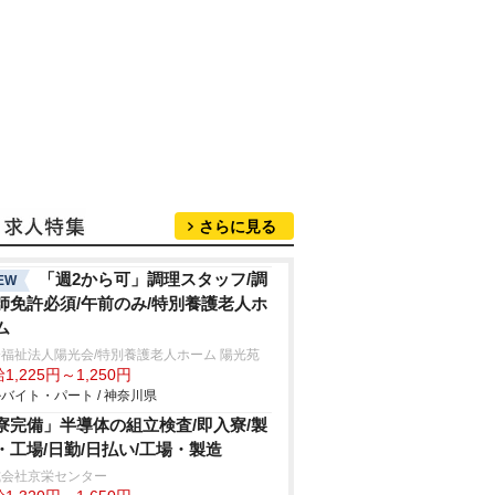
さらに見る
「週2から可」調理スタッフ/調
EW
師免許必須/午前のみ/特別養護老人ホ
ム
福祉法人陽光会/特別養護老人ホーム 陽光苑
1,225円～1,250円
バイト・パート / 神奈川県
寮完備」半導体の組立検査/即入寮/製
・工場/日勤/日払い/工場・製造
式会社京栄センター