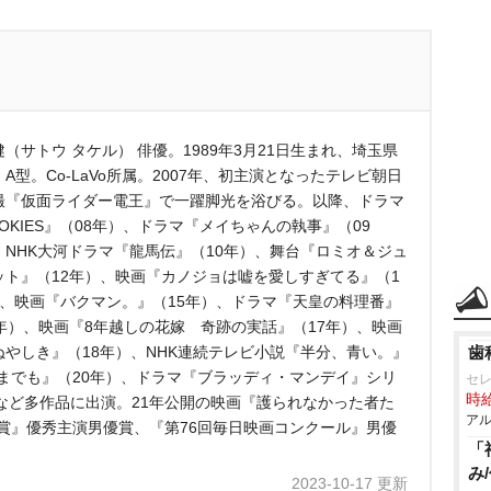
（サトウ タケル） 俳優。1989年3月21日生まれ、埼玉県
A型。Co-LaVo所属。2007年、初主演となったテレビ朝日
撮『仮面ライダー電王』で一躍脚光を浴びる。以降、ドラマ
OKIES』（08年）、ドラマ『メイちゃんの執事』（09
、NHK大河ドラマ『龍馬伝』（10年）、舞台『ロミオ＆ジュ
ット』（12年）、映画『カノジョは嘘を愛しすぎてる』（1
）、映画『バクマン。』（15年）、ドラマ『天皇の料理番』
5年）、映画『8年越しの花嫁 奇跡の実話』（17年）、映画
ぬやしき』（18年）、NHK連続テレビ小説『半分、青い。』
歯
までも』（20年）、ドラマ『ブラッディ・マンデイ』シリ
セ
時給
など多作品に出演。21年公開の映画『護られなかった者た
アル
賞』優秀主演男優賞、『第76回毎日映画コンクール』男優
「
み
2023-10-17 更新