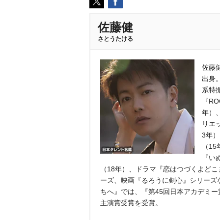
佐藤健
さとうたける
佐藤健
出身。
系特
『RO
年）
リエ
3年
（1
『い
（18年）、ドラマ『恋はつづくよどこ
ーズ、映画『るろうに剣心』シリーズ
ちへ』では、『第45回日本アカデミー
主演賞受賞を受賞。