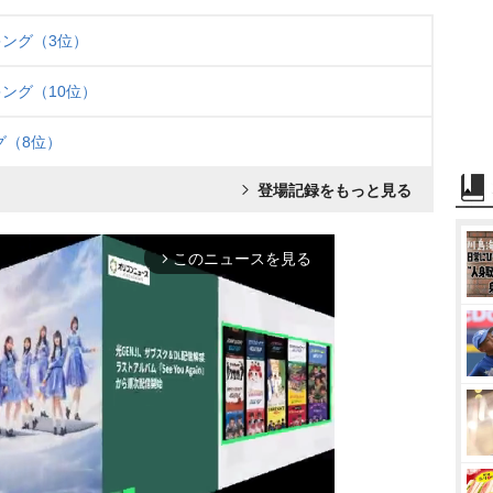
ング（3位）
ング（10位）
グ（8位）
登場記録をもっと見る
このニュースを見る
arrow_forward_ios