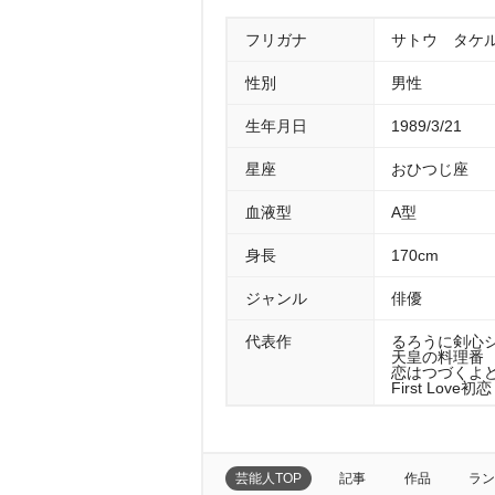
フリガナ
サトウ タケ
性別
男性
生年月日
1989/3/21
星座
おひつじ座
血液型
A型
身長
170cm
ジャンル
俳優
代表作
るろうに剣心シ
天皇の料理番 （
恋はつづくよどこ
First Love初恋
芸能人TOP
記事
作品
ラン