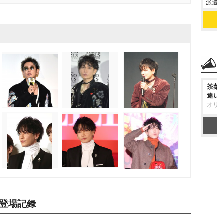
派遣
茶
違
オ
登場記録