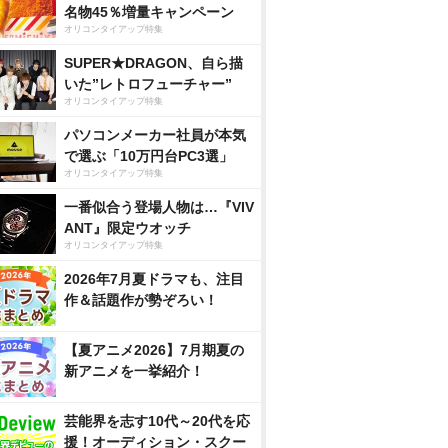
名物45％増量キャンペーン
オリコンタイアップ特集
SUPER★DRAGON、自ら描
いた”レトロフューチャー”
オリコンタイアップ特集
パソコンメーカー社員が本気
で選ぶ「10万円台PC3選」
オリコンタイアップ特集
一番似合う登場人物は…『VIV
ANT』限定ウオッチ
オリコンタイアップ特集
2026年7月夏ドラマも、注目
作＆話題作が勢ぞろい！
【夏アニメ2026】7月期夏の
新アニメを一挙紹介！
芸能界を志す10代～20代を応
援！オーディション・スクー