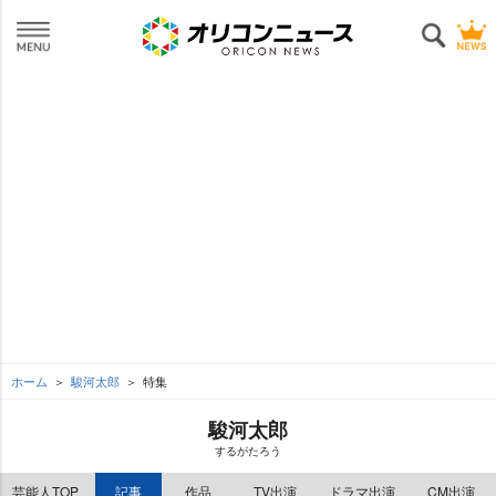
ホーム
駿河太郎
特集
駿河太郎
するがたろう
芸能人TOP
記事
作品
TV出演
ドラマ出演
CM出演