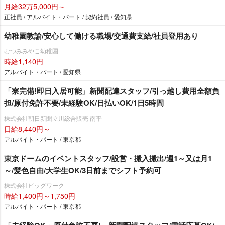
月給32万5,000円～
正社員 / アルバイト・パート / 契約社員 / 愛知県
幼稚園教諭/安心して働ける職場/交通費支給/社員登用あり
むつみみやこ幼稚園
時給1,140円
アルバイト・パート / 愛知県
「寮完備!即日入居可能」新聞配達スタッフ/引っ越し費用全額負
担/原付免許不要/未経験OK/日払いOK/1日5時間
株式会社朝日新聞立川総合販売 南平
日給8,440円～
アルバイト・パート / 東京都
東京ドームのイベントスタッフ/設営・搬入搬出/週1～又は月1
～/髪色自由/大学生OK/3日前までシフト予約可
株式会社ビッグワーク
時給1,400円～1,750円
アルバイト・パート / 東京都