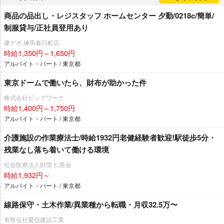
商品の品出し・レジスタッフ ホームセンター 夕勤/0218c/簡単/
制服貸与/正社員登用あり
建デポ 練馬春日町店
時給1,350円～1,650円
アルバイト・パート / 東京都
東京ドームで働いたら、財布が助かった件
株式会社ビッグワーク
時給1,400円～1,750円
アルバイト・パート / 東京都
介護施設の作業療法士/時給1932円老健経験者歓迎!駅徒歩5分・
残業なし落ち着いて働ける環境
社会医療法人財団 仁医会
時給1,932円～
アルバイト・パート / 東京都
線路保守・土木作業/異業種から転職・月収32.5万〜
有限会社愛信建設工業