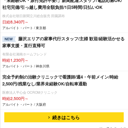
「未経験OK・原付免許不要!」新聞配達スタッフ/電話応募OK/
社宅完備/引っ越し費用全額負担/1日5時間/日払いOK
株式会社朝日新聞立川総合販売 田園調布
日給8,340円～
アルバイト・パート / 東京都
藤沢エリアの家事代行スタッフ/主婦 歓迎/経験活かせる
NEW
家事支援・直行直帰可
有限会社湘南ホームフレンド
時給1,230円～
アルバイト・パート / 神奈川県
完全予約制の治験クリニックで看護師/週4・午前メイン/時給
2,500円/残業なし/業界未経験OK/自転車通勤
医療法人平心会 OCROMクリニック
時給2,500円～
アルバイト・パート / 大阪府
続きはこちら