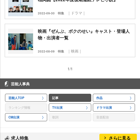
｜ドラマ｜
2022-09-30
特集
映画『ぜんぶ、ボクのせい』キャスト・登場人
物・出演者一覧
｜映画｜
2022-08-09
特集
1/1
芸能人事典
芸能人TOP
記事
作品
ランキング情報
TV出演
ドラマ出演
CM出演
歌詞
音楽配信
求人特集
さらに見る