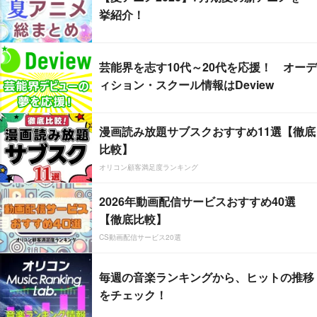
挙紹介！
芸能界を志す10代～20代を応援！ オーデ
ィション・スクール情報はDeview
漫画読み放題サブスクおすすめ11選【徹底
比較】
オリコン顧客満足度ランキング
2026年動画配信サービスおすすめ40選
【徹底比較】
CS動画配信サービス20選
毎週の音楽ランキングから、ヒットの推移
をチェック！