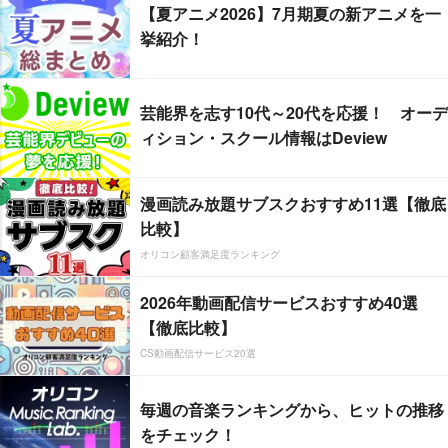
【夏アニメ2026】7月期夏の新アニメを一
挙紹介！
芸能界を志す10代～20代を応援！ オーデ
ィション・スクール情報はDeview
漫画読み放題サブスクおすすめ11選【徹底
比較】
オリコン顧客満足度ランキング
2026年動画配信サービスおすすめ40選
【徹底比較】
CS動画配信サービス20選
毎週の音楽ランキングから、ヒットの推移
をチェック！