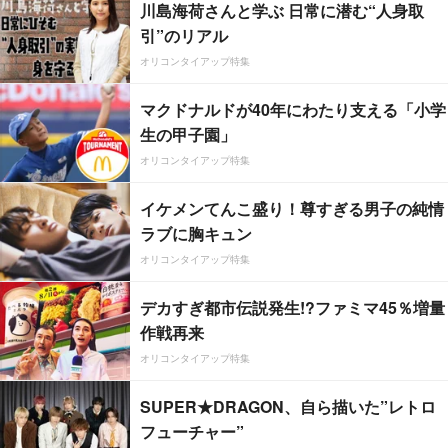
川島海荷さんと学ぶ 日常に潜む“人身取
引”のリアル
オリコンタイアップ特集
マクドナルドが40年にわたり支える「小学
生の甲子園」
オリコンタイアップ特集
イケメンてんこ盛り！尊すぎる男子の純情
ラブに胸キュン
オリコンタイアップ特集
デカすぎ都市伝説発生!?ファミマ45％増量
作戦再来
オリコンタイアップ特集
SUPER★DRAGON、自ら描いた”レトロ
フューチャー”