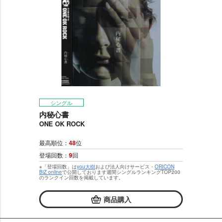
シングル
内秘心書
ONE OK ROCK
最高順位：
48
位
登場回数：
9
回
※「登場回数」は
you大樹
および法人向けサービス・
ORICON
BiZ online
で公開しております週間シングルランキングTOP200
のランクイン回数を掲載しています。
商品購入