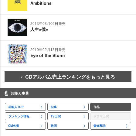
Ambitions
2013年03月06日発売
人生×僕=
2019年02月13日発売
Eye of the Storm
CDアルバム売上ランキングをもっと見る
芸能人事典
芸能人TOP
記事
作品
ランキング情報
TV出演
ドラマ出演
CM出演
歌詞
音楽配信