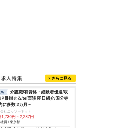
さらに見る
介護職/有資格・経験者優遇/収
EW
UP目指せる/tel面談 即日紹介/国分寺
内に多数 2カ月～
式会社ニッソーネット
1,730円～2,287円
社員 / 東京都