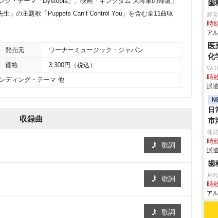
ィング・テーマ「Dystopia」、映画「キングダム 大将軍の帰還」
歯
」の主題歌「Puppets Can’t Control You」を含む全11曲収
輝
時給
アル
医
発売元
ワーナーミュージック・ジャパン
化
価格
3,300円（税込）
WD
時給
o」エンディング・テーマ 他
派遣
N
日
収録曲
市
株
時給
歌詞
派遣
歯
月
歌詞
時給
アル
歌詞