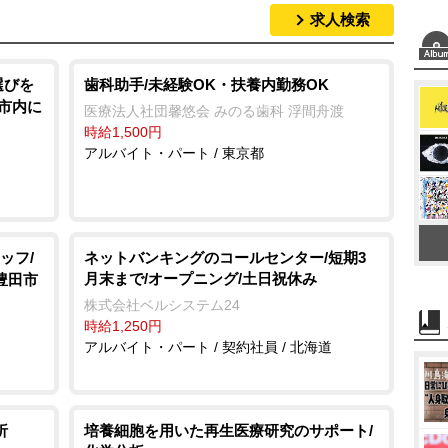
求人検索
M
u
t
選びを
歯科助手/未経験OK・扶養内勤務OK
生市内に
e
医療法人社団馨悠会 みのる歯科 浮間舟渡
時給1,500円
アルバイト・パート / 東京都
ッフ/
ネットバンキングのコールセンター/短期3
月末まで/オープニング/土日祝休み
豊田市
株式会社ベルシステム24
時給1,250円
アルバイト・パート / 契約社員 / 北海道
析
培養細胞を用いた再生医療研究のサポート/