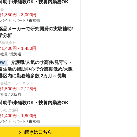
科助手/未経験OK・扶養内勤務OK
常会
1,350円～3,000円
バイト・パート / 東京都
薬品メーカーで研究開発の実験補助/
学分析
B株式会社
1,400円～1,450円
社員 / 北海道
介護職/人気のサ高住/見守り・
EW
常生活の補助中心で介護度低め/大阪
港区内に勤務地多数 2カ月～長期
式会社ニッソーネット
1,500円～2,125円
社員 / 大阪府
科助手/未経験OK・扶養内勤務OK
島いなば歯科
1,400円～1,800円
バイト・パート / 東京都
続きはこちら