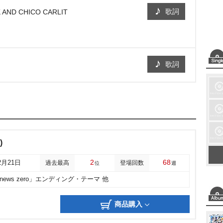
歌詞
SK AND CHICO CARLIT
歌詞
)
2
68
2月21日
過去最高
登場回数
位
週
news zero」エンディング・テーマ 他
商品購入