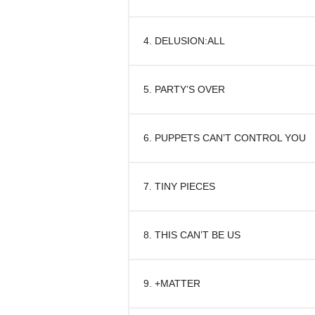
4. DELUSION:ALL
5. PARTY’S OVER
6. PUPPETS CAN’T CONTROL YOU
7. TINY PIECES
8. THIS CAN’T BE US
9. +MATTER