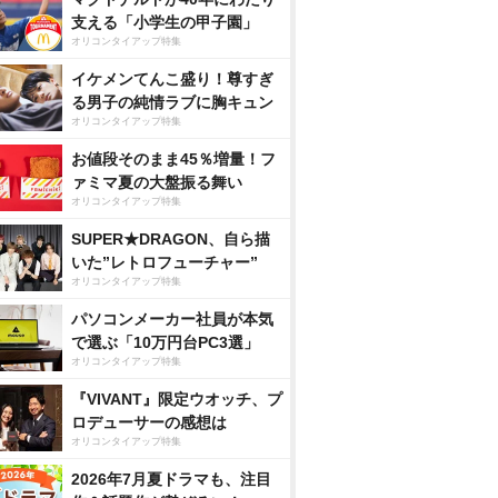
支える「小学生の甲子園」
オリコンタイアップ特集
イケメンてんこ盛り！尊すぎ
る男子の純情ラブに胸キュン
オリコンタイアップ特集
お値段そのまま45％増量！フ
ァミマ夏の大盤振る舞い
オリコンタイアップ特集
SUPER★DRAGON、自ら描
いた”レトロフューチャー”
オリコンタイアップ特集
パソコンメーカー社員が本気
で選ぶ「10万円台PC3選」
オリコンタイアップ特集
『VIVANT』限定ウオッチ、プ
ロデューサーの感想は
オリコンタイアップ特集
2026年7月夏ドラマも、注目