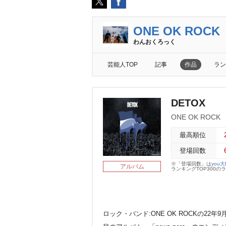
ONE OK ROCK
わんおくろっく
芸能人TOP
記事
作品
ラン
DETOX
ONE OK ROCK
最高順位
登場回数
※「登場回数」は
you
アルバム
ランキングTOP300
ロック・バンド:ONE OK ROCKの22年9