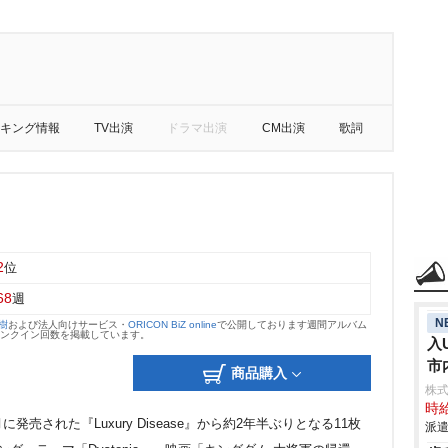
キング情報
TV出演
ドラマ出演
CM出演
歌詞
2
位
68
週
N
大樹
および法人向けサービス・
ORICON BiZ online
で公開しております週間アルバム
のランクイン回数を掲載しています。
入
市
商品購入
株
時給
月に発売された『Luxury Disease』から約2年半ぶりとなる11枚
派遣