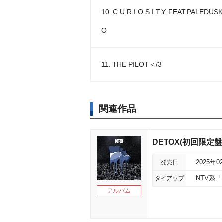
10. C.U.R.I.O.S.I.T.Y. FEAT.PALEDU
O
11. THE PILOT＜/3
関連作品
DETOX(初回限定盤
発売日
2025年0
タイアップ
NTV系「
アルバム