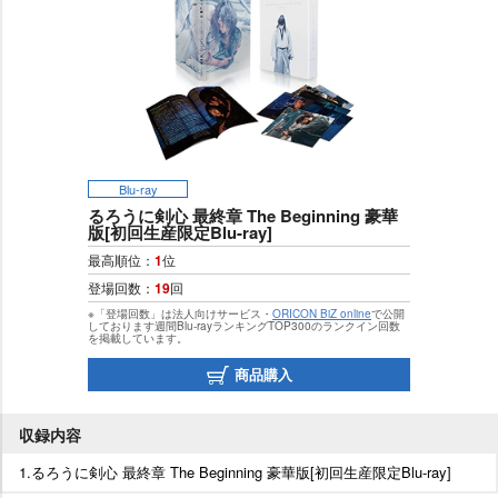
Blu-ray
るろうに剣心 最終章 The Beginning 豪華
版[初回生産限定Blu-ray]
最高順位：
1
位
登場回数：
19
回
※「登場回数」は法人向けサービス・
ORICON BiZ online
で公開
しております週間Blu-rayランキングTOP300のランクイン回数
を掲載しています。
商品購入
収録内容
1.るろうに剣心 最終章 The Beginning 豪華版[初回生産限定Blu-ray]