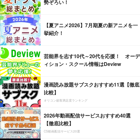
勢ぞろい！
【夏アニメ2026】7月期夏の新アニメを一
挙紹介！
芸能界を志す10代～20代を応援！ オーデ
ィション・スクール情報はDeview
漫画読み放題サブスクおすすめ11選【徹底
比較】
オリコン顧客満足度ランキング
2026年動画配信サービスおすすめ40選
【徹底比較】
CS動画配信サービス20選