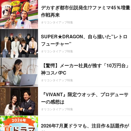
デカすぎ都市伝説発生!?ファミマ45％増量
作戦再来
オリコンタイアップ特集
SUPER★DRAGON、自ら描いた”レトロ
フューチャー”
オリコンタイアップ特集
【驚愕】メーカー社員が推す「10万円台」
神コスパPC
オリコンタイアップ特集
『VIVANT』限定ウオッチ、プロデューサ
ーの感想は
オリコンタイアップ特集
2026年7月夏ドラマも、注目作＆話題作が