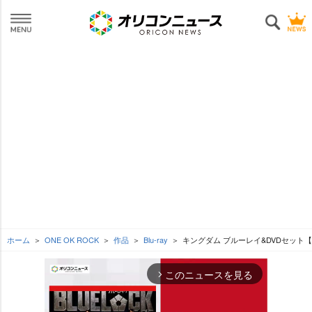
ホーム
ONE OK ROCK
作品
Blu-ray
キングダム ブルーレイ&DVDセット
このニュースを見る
arrow_forward_ios