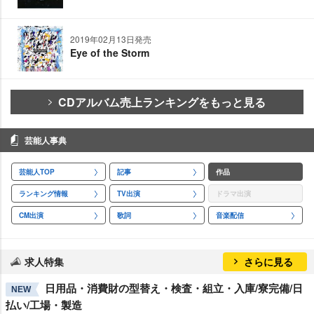
2019年02月13日発売
Eye of the Storm
CDアルバム売上ランキングをもっと見る
芸能人事典
芸能人TOP
記事
作品
ランキング情報
TV出演
ドラマ出演
CM出演
歌詞
音楽配信
求人特集
さらに見る
日用品・消費財の型替え・検査・組立・入庫/寮完備/日
NEW
払い/工場・製造