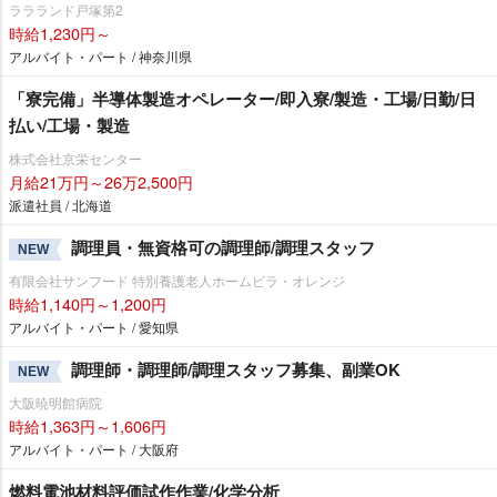
ララランド戸塚第2
時給1,230円～
アルバイト・パート / 神奈川県
「寮完備」半導体製造オペレーター/即入寮/製造・工場/日勤/日
払い/工場・製造
株式会社京栄センター
月給21万円～26万2,500円
派遣社員 / 北海道
調理員・無資格可の調理師/調理スタッフ
NEW
有限会社サンフード 特別養護老人ホームビラ・オレンジ
時給1,140円～1,200円
アルバイト・パート / 愛知県
調理師・調理師/調理スタッフ募集、副業OK
NEW
大阪暁明館病院
時給1,363円～1,606円
アルバイト・パート / 大阪府
燃料電池材料評価試作作業/化学分析