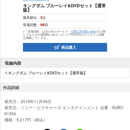
キングダム ブルーレイ&DVDセット【通常
版】
最高順位：
3
位
登場回数：
99
回
※「登場回数」は法人向けサービス・
ORICON BiZ online
で公開
しております週間Blu-rayランキングTOP300のランクイン回数
を掲載しています。
商品購入
収録内容
1.キングダム ブルーレイ&DVDセット【通常版】
作品詳細
発売日：2019年11月06日
発売元：ソニー・ピクチャーズ エンタテインメント 品番：BJBO-
81554
価格：5,217円（税込）