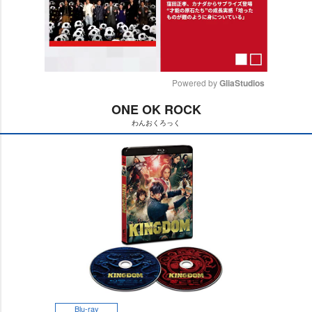
Powered by 
GliaStudios
ONE OK ROCK
M
わんおくろっく
u
t
e
Blu-ray