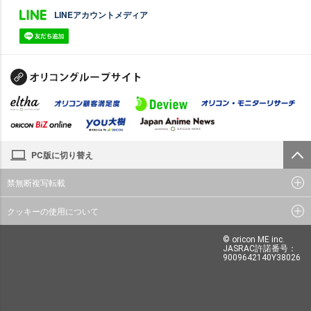
LINEアカウントメディア
PC版に切り替え
禁無断複写転載
クッキーの使用について
© oricon ME inc.
JASRAC許諾番号：
9009642140Y38026