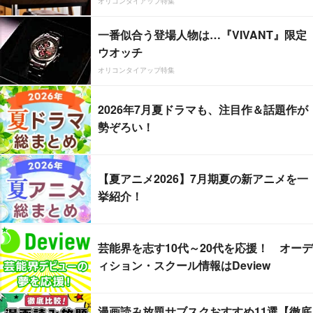
オリコンタイアップ特集
一番似合う登場人物は…『VIVANT』限定
ウオッチ
オリコンタイアップ特集
2026年7月夏ドラマも、注目作＆話題作が
勢ぞろい！
【夏アニメ2026】7月期夏の新アニメを一
挙紹介！
芸能界を志す10代～20代を応援！ オーデ
ィション・スクール情報はDeview
漫画読み放題サブスクおすすめ11選【徹底