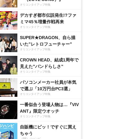
オリコンタイアップ特集
デカすぎ都市伝説発生!?ファ
ミマ45％増量作戦再来
オリコンタイアップ特集
SUPER★DRAGON、自ら描
いた”レトロフューチャー”
オリコンタイアップ特集
CROWN HEAD、結成1周年で
見えた”バンドらしさ”
オリコンタイアップ特集
パソコンメーカー社員が本気
で選ぶ「10万円台PC3選」
オリコンタイアップ特集
一番似合う登場人物は…『VIV
ANT』限定ウオッチ
オリコンタイアップ特集
自販機にピッ！ですぐに買え
ちゃう
（PR）ジハンピ