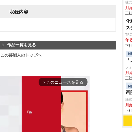
株式
月給
収録内容
正社
化
ス
TB
年収
作品一覧を見る
正社
N
この芸能人のトップへ
「
フ
月
正社
このニュースを見る
arrow_forward_ios
N
画
株
月
正社