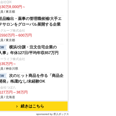
会社QIX
30万8,000円～
員 / 東京都
粧品輸出・薬事の管理職候補/大手エ
テサロンをグローバル展開する企業
Cグループ株式会社
550万円～600万円
員 / 東京都
横浜/分譲・注文住宅企業の
EW
人事」年休127日/平均年収857万円
ォーライフ株式会社
給35万円～
員 / 神奈川県
次のヒット商品を作る「商品企
EW
開発」/転勤なし/未経験OK
式会社つぼ八
給27万円～38万円
員 / 北海道
続きはこちら
sponsored by 求人ボックス