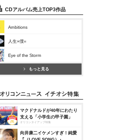
CDアルバム売上TOP3作品
Ambitions
人生×僕=
Eye of the Storm
もっと見る
マクドナルドが40年にわたり
支える「小学生の甲子園」
オリコンタイアップ特集
向井康二イケメンすぎ！純愛
『（LOVE SONG）』