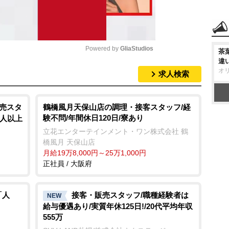
Powered by 
GliaStudios
茶
違
オ
求人検索
M
u
t
販売スタ
鶴橋風月天保山店の調理・接客スタッフ/経
験不問/年間休日120日/寮あり
0人以上
e
立花エンターテインメント・ワン株式会社 鶴
橋風月 天保山店
月給19万8,000円～25万1,000円
正社員 / 大阪府
「人
接客・販売スタッフ/職種経験者は
NEW
給与優遇あり/実質年休125日!/20代平均年収
555万