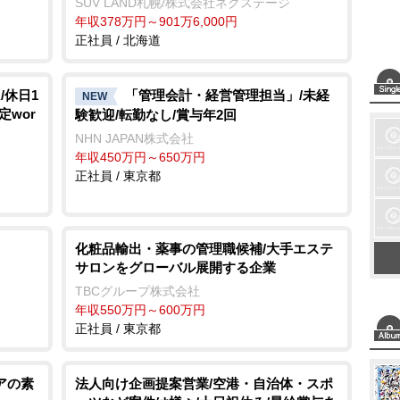
SUV LAND札幌/株式会社ネクステージ
年収378万円～901万6,000円
正社員 / 北海道
/休日1
「管理会計・経営管理担当」/未経
NEW
定wor
験歓迎/転勤なし/賞与年2回
NHN JAPAN株式会社
年収450万円～650万円
正社員 / 東京都
化粧品輸出・薬事の管理職候補/大手エステ
サロンをグローバル展開する企業
TBCグループ株式会社
年収550万円～600万円
正社員 / 東京都
アの素
法人向け企画提案営業/空港・自治体・スポ