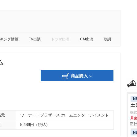
キング情報
TV出演
ドラマ出演
CM出演
歌詞
ム
商品購入
N
土
株
売元
ワーナー・ブラザース ホームエンターテイメント
月
正社
格
5,489円（税込）
N