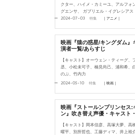
クター、ハイメ・カミーユ、アルフォ
グエンサ、 ガブリエル・イグレシアス
2024-07-03
特集
｜アニメ｜
映画『猿の惑星/キングダム』
演者一覧/あらすじ
【キャスト】オーウェン・ティーグ、
丞、小松未可子、楠見尚己、浦和希、
のぶ、竹内力
2024-05-10
特集
｜映画｜
映画『ストールンプリンセス:
ン』吹き替え声優・キャスト・
【キャスト】岡本信彦、高塚大夢、高
曜平、別所哲也、工藤ディマ、井上裕