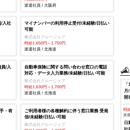
派遣社員 / 大阪府
/入社
マイナンバーの利用停止受付/未経験/日払い
可能
株式会社グルージョブ
時給1,650円～1,750円
派遣社員 / 北海道
員/入
自動車保険に関する問い合わせ窓口の電話
対応・データ入力業務/未経験/日払い可能
株式会社グルージョブ
「
時給1,630円～1,700円
月
派遣社員 / 北海道
開
パ
時給
大手・有
ご利用者様の各種解約に伴う窓口業務 受発
派遣
信/未経験/日払い可能
日
株式会社グルージョブ
社