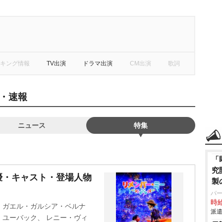
キング情報
TV出演
ドラマ出演
CM出演
歌詞
・速報
ニュース
特集
「
究
優・キャスト・登場人物
製
パ
時給
、ガエル・ガルシア・ベルナ
派遣
ユーバック、 レニー・ヴィ