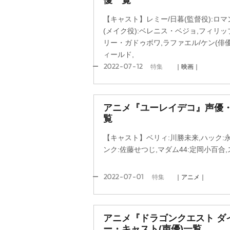
優一覧
【キャスト】レミー/日暮(監督役):ロマ
(メイク役):ベレニス・ベジョ,フィリッ
リー・ガドゥボワ,ラファエル/ケン(俳
ィールド,
2022-07-12
特集
｜映画｜
アニメ『ユーレイデコ』声優
覧
【キャスト】ベリィ:川勝未来,ハック:永
ンク:佐藤せつじ,マダム44:定岡小百合
2022-07-01
特集
｜アニメ｜
アニメ『ドラゴンクエスト ダ
ー・キャスト(声優)一覧