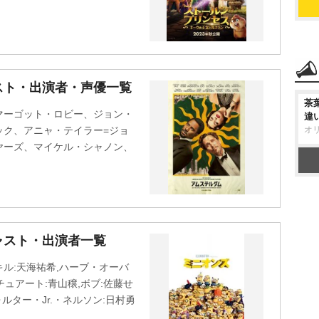
スト・出演者・声優一覧
茶
マーゴット・ロビー、ジョン・
違
ック、アニャ・テイラー=ジョ
オ
ヤーズ、マイケル・シャノン、
ャスト・出演者一覧
ル:天海祐希,ハーブ・オーバ
チュアート:青山穣,ボブ:佐藤せ
ルター・Jr.・ネルソン:日村勇