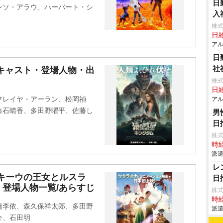
日
ンソ・アラウ、ハーバート・シ
入
株式
日給
アル
日
社
キャスト・登場人物・出
株式
日給
フレイヤ・アーラン、松岡禎
アル
白石晴香、多田野曜平、佐藤し
男
日
株
時給
派遣
レ
キーウの王女とルスラ
日
登場人物一覧/あらすじ
株
時給
橋李依、森久保祥太郎、多田野
派遣
介、石田明