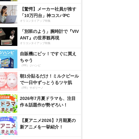
【驚愕】メーカー社員が推す
「10万円台」神コスパPC
オリコンタイアップ特集
「別班のよう」腕時計で『VIV
ANT』の世界観再現
オリコンタイアップ特集
自販機にピッ！ですぐに買え
ちゃう
（PR）ジハンピ
朝1分貼るだけ！ミルクピール
で一日中ずっとうるツヤ肌
（PR）サボリーノ
2026年7月夏ドラマも、注目
作＆話題作が勢ぞろい！
【夏アニメ2026】7月期夏の
新アニメを一挙紹介！