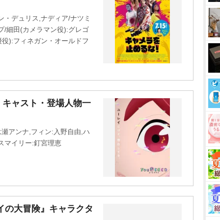
u
t
ン・デュリス,ナディア/ナツミ
e
プ/細田(カメラマン役):グレゴ
優役):フィネガン・オールドフ
・キャスト・登場人物一
瀬アンナ,フィン:入野自由,ハ
,スマイリー:釘宮理恵
イの大冒険』キャラクタ