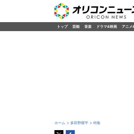
トップ
芸能
音楽
ドラマ&映画
アニメ
ホーム
多田野曜平
特集