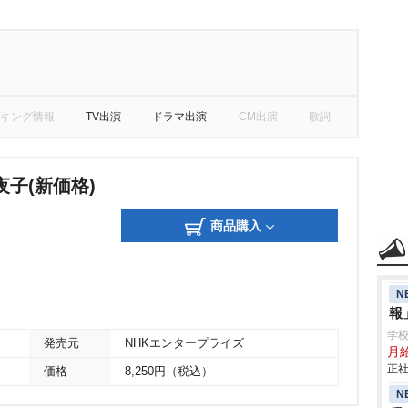
キング情報
TV出演
ドラマ出演
CM出演
歌詞
子(新価格)
商品購入
N
報
学
発売元
NHKエンタープライズ
月給
正社
価格
8,250円（税込）
N