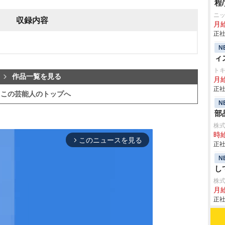
程
ニ
収録内容
月
正社
N
ィ
ト
作品一覧を見る
月
正社
この芸能人のトップへ
N
部
株
時給
このニュースを見る
arrow_forward_ios
正社
N
し
株
月
正社