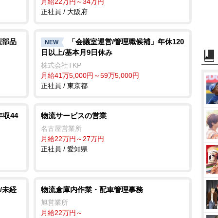
月給22万円～34万円
正社員 / 大阪府
型部品
「会議室運営/管理職候補」年休120
NEW
日以上/基本月9日休み
株式会社TKP
月給41万5,000円～59万5,000円
正社員 / 東京都
年収44
物流サービスの営業
名古屋営業所
月給22万円～27万円
正社員 / 愛知県
/未経
物流倉庫内作業・配車管理事務
旭営業所
月給22万円～