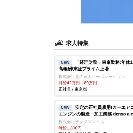
求人特集
「経理財務」東京勤務:年休1
NEW
高報酬/東証プライム上場
株式会社北の達人コーポレーション
月給42万円～89万円
正社員 / 東京都
安定の正社員雇用!カーエ
NEW
エンジンの製造・加工業務 denso aic
株式会社テクノスマイル
時給1,800円