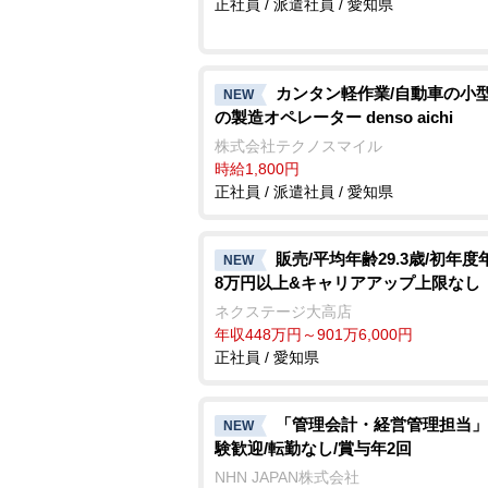
正社員 / 派遣社員 / 愛知県
カンタン軽作業/自動車の小
NEW
の製造オペレーター denso aichi
株式会社テクノスマイル
時給1,800円
正社員 / 派遣社員 / 愛知県
販売/平均年齢29.3歳/初年度
NEW
8万円以上&キャリアアップ上限なし
ネクステージ大高店
年収448万円～901万6,000円
正社員 / 愛知県
「管理会計・経営管理担当」
NEW
験歓迎/転勤なし/賞与年2回
NHN JAPAN株式会社