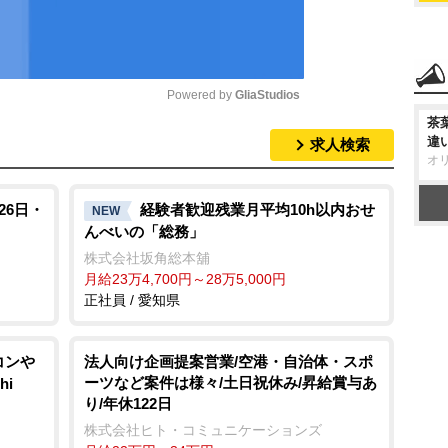
Powered by 
GliaStudios
茶
違
求人検索
M
オ
u
t
26日・
経験者歓迎残業月平均10h以内おせ
NEW
んべいの「総務」
e
株式会社坂角総本舖
月給23万4,700円～28万5,000円
正社員 / 愛知県
アコン
法人向け企画提案営業/空港・自治体・スポ
ーツなど案件は様々/土日祝休み/昇給賞与あ
hi
り/年休122日
株式会社ヒト・コミュニケーションズ