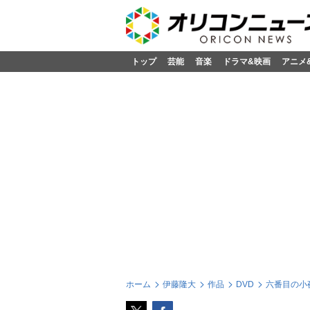
トップ
芸能
音楽
ドラマ&映画
アニメ
ホーム
伊藤隆大
作品
DVD
六番目の小夜