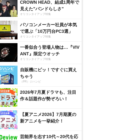
CROWN HEAD、結成1周年で
見えた”バンドらしさ”
オリコンタイアップ特集
パソコンメーカー社員が本気
で選ぶ「10万円台PC3選」
オリコンタイアップ特集
一番似合う登場人物は…『VIV
ANT』限定ウオッチ
オリコンタイアップ特集
自販機にピッ！ですぐに買え
ちゃう
（PR）ジハンピ
2026年7月夏ドラマも、注目
作＆話題作が勢ぞろい！
【夏アニメ2026】7月期夏の
新アニメを一挙紹介！
芸能界を志す10代～20代を応