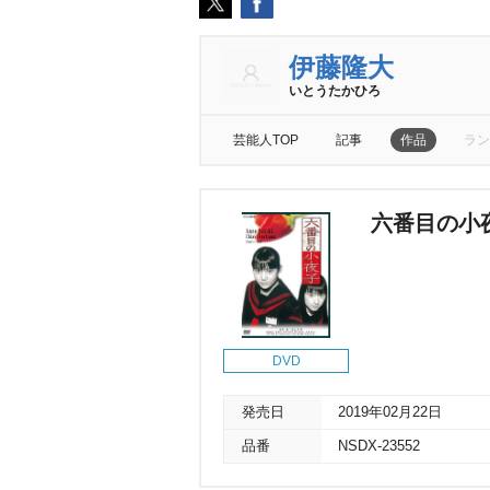
伊藤隆大
いとうたかひろ
芸能人TOP
記事
作品
ラン
六番目の小夜
DVD
発売日
2019年02月22日
品番
NSDX-23552