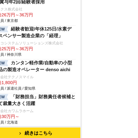
/賞与年2回/経験者採用
ックス株式会社
給26万円～36万円
員 / 東京都
経験者歓迎/年休125日/水素デ
EW
スペンサー製造企業の「経理」
キコシステムソリューションズ株式会社
給25万円～36万円
員 / 神奈川県
カンタン軽作業/自動車の小型
EW
品の製造オペレーター denso aichi
式会社テクノスマイル
1,800円
員 / 派遣社員 / 愛知県
「財務担当」財務責任者候補と
EW
て裁量大きく活躍
式会社カワムラホーム
給30万円～
員 / 北海道
続きはこちら