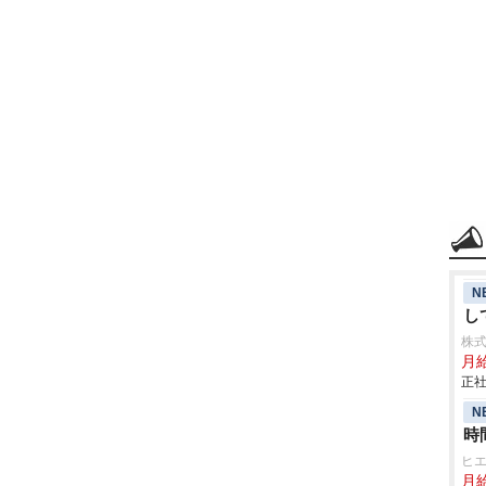
N
し
株
月
正社
N
時
ヒ
月給