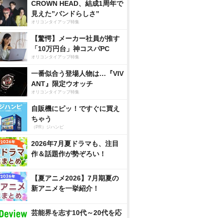
CROWN HEAD、結成1周年で
見えた”バンドらしさ”
オリコンタイアップ特集
【驚愕】メーカー社員が推す
「10万円台」神コスパPC
オリコンタイアップ特集
一番似合う登場人物は…『VIV
ANT』限定ウオッチ
オリコンタイアップ特集
自販機にピッ！ですぐに買え
ちゃう
（PR）ジハンピ
2026年7月夏ドラマも、注目
作＆話題作が勢ぞろい！
【夏アニメ2026】7月期夏の
新アニメを一挙紹介！
芸能界を志す10代～20代を応