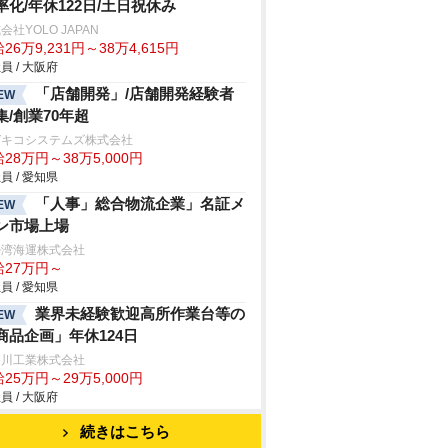
率化/年休122日/土日祝休み
会社YOLO JAPAN
26万9,231円～38万4,615円
員 / 大阪府
「店舗開発」/店舗開発経験者
EW
集/創業70年超
ガキコシステムズ株式会社
28万円～38万5,000円
員 / 愛知県
「人事」総合物流企業」名証メ
EW
ン市場上場
勢湾海運株式会社
給27万円～
員 / 愛知県
業界未経験歓迎高所作業台等の
EW
商品企画」年休124日
谷川工業株式会社
25万円～29万5,000円
員 / 大阪府
続きはこちら