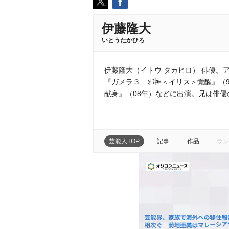
伊藤隆大
いとうたかひろ
伊藤隆大（イトウ タカヒロ） 俳優。
『ガメラ３ 邪神＜イリス＞覚醒』（9
献身』（08年）などに出演。兄は俳優の
芸能人TOP
記事
作品
ラン