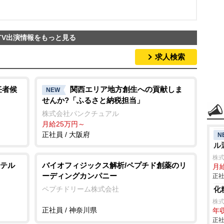
TV出演情報をもっと見る
求人検索
任者候
関西エリア地方創生への貢献しま
NEW
せんか?「ふるさと納税担当」
株式会社パンクチュアル
月給25万円～
正社員 / 大阪府
N
ル
株
テル
バイオフィジックス解析/ペプチド創薬のリ
月
ーディングカンパニー
正社
ペプチドリーム株式会社
化
株
正社員 / 神奈川県
年収
正社