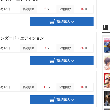
6
10
3月18日
最高順位
登場回数
位
週
商品購入
タンダード・エディション
7
20
3月18日
最高順位
登場回数
位
週
商品購入
12
10
6月13日
最高順位
登場回数
位
週
商品購入