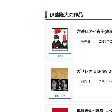
伊藤隆大の作品
六番目の小夜子(新
発売日
2019年
DVD
ガリレオ Blu-ray 
発売日
2013年
Blu-ray
容疑者Xの献身 ス