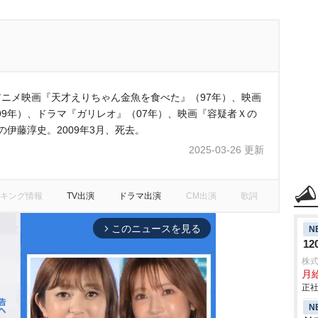
アニメ映画『天才えりちゃん金魚を食べた』（97年）、映画
9年）、ドラマ『ガリレオ』（07年）、映画『容疑者Ｘの
伊藤淳史。2009年3月、死去。
2025-03-26 更新
キング情報
TV出演
ドラマ出演
CM出演
歌詞
このニュースを見る
N
arrow_forward_ios
1
株
月給
正社
N