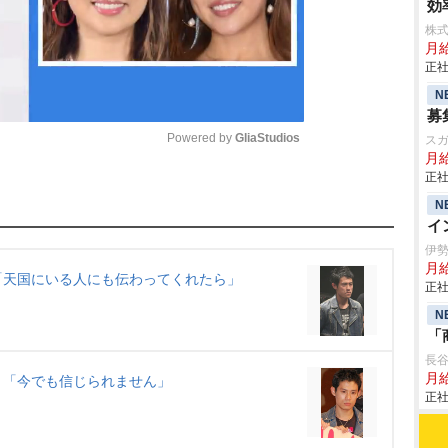
効
株式
月給
正社
N
募
Powered by 
GliaStudios
ス
月給
正社
M
N
u
イ
t
伊
月
e
「天国にいる人にも伝わってくれたら」
正社
N
「
長
月給
ト「今でも信じられません」
正社