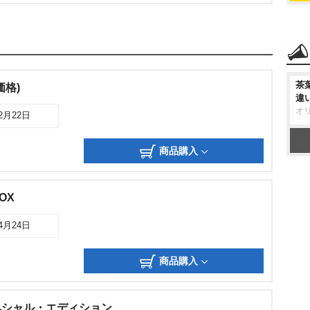
茶
価格)
違
オ
02月22日
商品購入
BOX
04月24日
商品購入
ペシャル・エディション