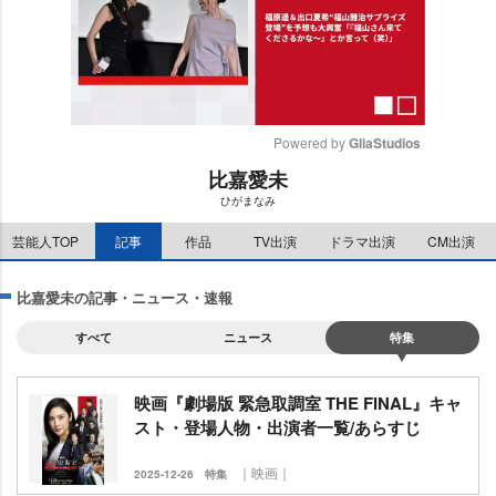
Powered by 
GliaStudios
比嘉愛未
M
ひがまなみ
u
t
芸能人TOP
記事
作品
TV出演
ドラマ出演
CM出演
e
比嘉愛未の記事・ニュース・速報
すべて
ニュース
特集
映画『劇場版 緊急取調室 THE FINAL』キャ
スト・登場人物・出演者一覧/あらすじ
｜映画｜
2025-12-26
特集