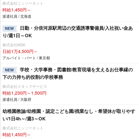
株式会社ニッソーネット
時給1,450円～
派遣社員 / 北海道
日勤・分倍河原駅周辺の交通誘導警備員/入社祝い金あ
NEW
り/週1日～OK
株式会社MSK
日給1万4,500円～
アルバイト・パート / 東京都
学校・大学事務・図書館/教育現場を支えるお仕事縁の
NEW
下の力持ち的役割の学校事務
株式会社スタッフサービス
時給1,230円～1,500円
派遣社員 / 大阪府
幼稚園教諭/幼稚園・認定こども園/残業なし・希望休が取りやす
い/1日4h～/週3～OK
株式会社ニッソーネット
時給1,450円～