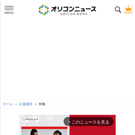
ホーム
比嘉愛未
特集
このニュースを見る
arrow_forward_ios