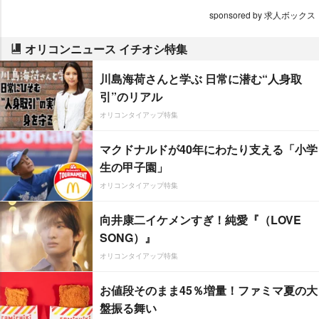
sponsored by 求人ボックス
オリコンニュース イチオシ特集
川島海荷さんと学ぶ 日常に潜む“人身取
引”のリアル
オリコンタイアップ特集
マクドナルドが40年にわたり支える「小学
生の甲子園」
オリコンタイアップ特集
向井康二イケメンすぎ！純愛『（LOVE
SONG）』
オリコンタイアップ特集
お値段そのまま45％増量！ファミマ夏の大
盤振る舞い