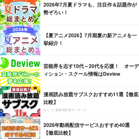
2026年7月夏ドラマも、注目作＆話題作が
勢ぞろい！
【夏アニメ2026】7月期夏の新アニメを一
挙紹介！
芸能界を志す10代～20代を応援！ オーデ
ィション・スクール情報はDeview
漫画読み放題サブスクおすすめ11選【徹底
比較】
オリコン顧客満足度ランキング
2026年動画配信サービスおすすめ40選
【徹底比較】