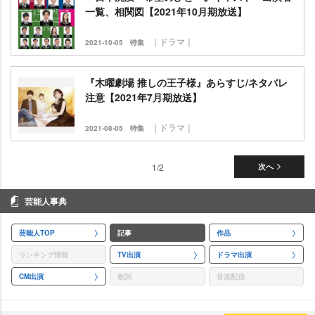
一覧、相関図【2021年10月期放送】
｜ドラマ｜
2021-10-05
特集
『木曜劇場 推しの王子様』あらすじ/ネタバレ
注意【2021年7月期放送】
｜ドラマ｜
2021-08-05
特集
1/2
次へ
芸能人事典
芸能人TOP
記事
作品
ランキング情報
TV出演
ドラマ出演
CM出演
歌詞
音楽配信