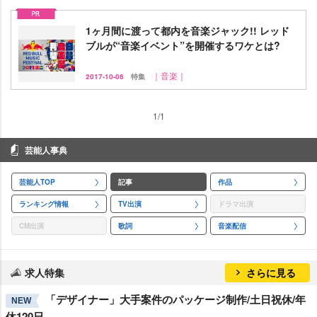
1ヶ月間に渡って都内を音楽ジャック!! レッド
ブルが“音楽イベント”を開催するワケとは?
｜音楽｜
2017-10-06
特集
1/1
芸能人事典
芸能人TOP
記事
作品
ランキング情報
TV出演
ドラマ出演
CM出演
歌詞
音楽配信
求人特集
さらに見る
「デザイナー」大手案件のパッケージ制作/土日祝休/年
NEW
休120日