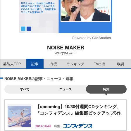
Powered by 
GliaStudios
NOISE MAKER
M
のいずめいかー
u
t
芸能人TOP
記事
作品
ランキング
TV出演
歌詞
e
NOISE MAKERの記事・ニュース・速報
すべて
ニュース
特集
【upcoming】10/30付週間CDランキング、
『コンフィデンス』編集部ピックアップ6作
2017-10-26
特集