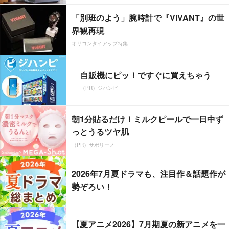
「別班のよう」腕時計で『VIVANT』の世
界観再現
オリコンタイアップ特集
自販機にピッ！ですぐに買えちゃう
（PR）ジハンピ
朝1分貼るだけ！ミルクピールで一日中ず
っとうるツヤ肌
（PR）サボリーノ
2026年7月夏ドラマも、注目作＆話題作が
勢ぞろい！
【夏アニメ2026】7月期夏の新アニメを一