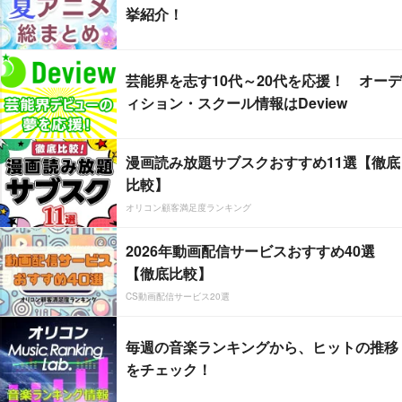
挙紹介！
芸能界を志す10代～20代を応援！ オーデ
ィション・スクール情報はDeview
漫画読み放題サブスクおすすめ11選【徹底
比較】
オリコン顧客満足度ランキング
2026年動画配信サービスおすすめ40選
【徹底比較】
CS動画配信サービス20選
毎週の音楽ランキングから、ヒットの推移
をチェック！