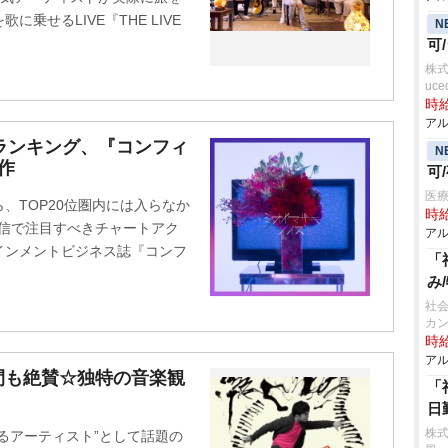
乗せるLIVE『THE LIVE
N
可
株式
uce
時給
アル
CDランキング、『コンフィ
N
作
可
医
ら、TOP20位圏内には入らなか
時給
配信で注目すべきチャートアク
アル
インメントビジネス誌『コンフ
「
み
社会
カ
時給
アル
間も絶賛☆独特の音楽観
「
日
株式
るアーティスト”として話題の