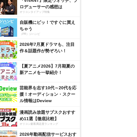
『VIVANT』限定ウオッチ、プ
ロデューサーの感想は
オリコンタイアップ特集
自販機にピッ！ですぐに買え
ちゃう
（PR）ジハンピ
2026年7月夏ドラマも、注目
作＆話題作が勢ぞろい！
【夏アニメ2026】7月期夏の
新アニメを一挙紹介！
芸能界を志す10代～20代を応
援！オーディション・スクー
ル情報はDeview
漫画読み放題サブスクおすす
め11選【徹底比較】
オリコン顧客満足度ランキング
2026年動画配信サービスおす