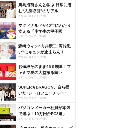
川島海荷さんと学ぶ 日常に潜
む“人身取引”のリアル
オリコンタイアップ特集
マクドナルドが40年にわたり
支える「小学生の甲子園」
オリコンタイアップ特集
森崎ウィン×向井康二“両片思
い”にキュンが止まらん！
オリコンタイアップ特集
お値段そのまま45％増量！フ
ァミマ夏の大盤振る舞い
オリコンタイアップ特集
SUPER★DRAGON、自ら描
いた”レトロフューチャー”
オリコンタイアップ特集
パソコンメーカー社員が本気
で選ぶ「10万円台PC3選」
オリコンタイアップ特集