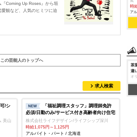
風
ming Up Roses』から垣
時給
恋愛観など、人気のヒミツに迫
アル
この芸能人のトップへ
茶
違
オ
求人検索
可/シ
「福祉調理スタッフ」調理師免許
NEW
必須/日勤のみ/サービス付き高齢者向け住宅
 美山
株式会社ライフデザイン/ライフシップ深川
時給1,075円～1,125円
アルバイト・パート / 北海道