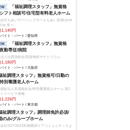
「福祉調理スタッフ」無資格
EW
/シフト相談可/住宅型有料老人ホーム
会社ちあい/ナーシングホームちあい安城 prod
d by 寿々
1,140円
バイト・パート / 愛知県
「福祉調理スタッフ」無資格
EW
/夜勤専従/病院
療法人社団澄鈴会/箕面神経サナトリウム
1,180円
バイト・パート / 大阪府
福祉調理スタッフ」無資格可/日勤の
/特別養護老人ホーム
福祉法人長淵福祉会/特別養護老人ホーム 第2
ントリービラ青梅
1,226円
バイト・パート / 東京都
福祉調理スタッフ」調理師免許必須/
勤のみ/グループホーム
会社SOYOKAZE/相模原ケアコミュニティそよ