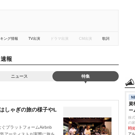
キング情報
TV出演
ドラマ出演
CM出演
歌詞
・速報
ニュース
特集
N
資
ー大はしゃぎの旅の様子やL
ー
株式
の
プラットフォームAirbnb
時給
で人気アーティストが実際に旅を
アル