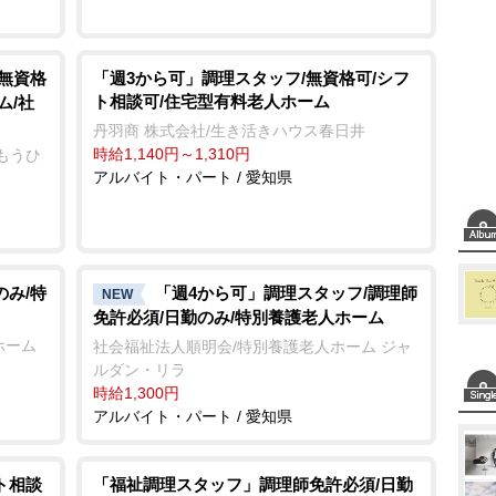
/無資格
「週3から可」調理スタッフ/無資格可/シフ
ト相談可/住宅型有料老人ホーム
ム/社
丹羽商 株式会社/生き活きハウス春日井
時給1,140円～1,310円
もうひ
アルバイト・パート / 愛知県
のみ/特
「週4から可」調理スタッフ/調理師
NEW
免許必須/日勤のみ/特別養護老人ホーム
ホーム
社会福祉法人順明会/特別養護老人ホーム ジャ
ルダン・リラ
時給1,300円
アルバイト・パート / 愛知県
ト相談
「福祉調理スタッフ」調理師免許必須/日勤