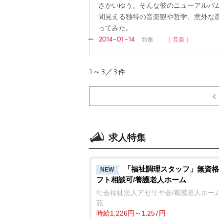
さかいゆう。そんな彼のニューアルバム『Co
間見える独特の音楽観や哲学、意外な
ってみた。
2014-01-14
特集
｜音楽｜
1～3／3
件
求人特集
「福祉調理スタッフ」無資格
NEW
フト相談可/養護老人ホーム
社会福祉法人アゼリヤ会/養護老人ホーム
苑
時給1,226円～1,257円