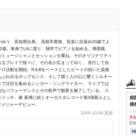
いゆう 高知県出身。 高校卒業後、音楽に目覚め20歳で上
22歳、単身でLAに渡り、独学でピアノを始める。帰国後、
のミュージシャンとセッションを重ね、そのオリジナリティ
れるプレイで徐々に、その名が広まってゆく。 並行して自
ソロ活動を開始。R＆Bをベースとしたビートの効いた楽曲
あふれ出るポップセンス、そして聴く人の心に響くシルキー
スで注目を集めるシンガー・ソングライター。 ライブでは
的なパフォーマンスとその歌声で観客を魅了している。 ス
スイッチ、秦 基博に続くオーガスタレコード第3弾新人とし
病
掃
でメジャーデビュー。
ワタ
2009-10-09 更新
月
正社
N