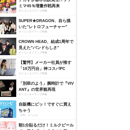
ミマ45％増量作戦再来
オリコンタイアップ特集
SUPER★DRAGON、自ら描
いた”レトロフューチャー”
オリコンタイアップ特集
CROWN HEAD、結成1周年で
見えた”バンドらしさ”
オリコンタイアップ特集
【驚愕】メーカー社員が推す
「10万円台」神コスパPC
オリコンタイアップ特集
「別班のよう」腕時計で『VIV
ANT』の世界観再現
オリコンタイアップ特集
自販機にピッ！ですぐに買え
ちゃう
（PR）ジハンピ
朝1分貼るだけ！ミルクピール