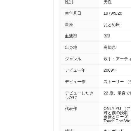
性別
男性
生年月日
1979/9/20
星座
おとめ座
血液型
B型
出身地
高知県
ジャンル
歌手・アーテ
デビュー年
2009年
デビュー作
ストーリー （
デビューしたき
22 歳、単身
っかけ
代表作
ONLY YU （
君と僕の挽歌 （
薔薇とローズ （
Touch The 