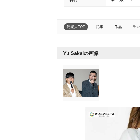
特技
キーボード
芸能人TOP
記事
作品
ラン
Yu Sakaiの画像