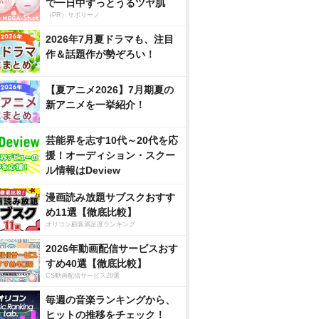
で一日中ずっとうるツヤ肌
（PR）サボリーノ
2026年7月夏ドラマも、注目
作＆話題作が勢ぞろい！
【夏アニメ2026】7月期夏の
新アニメを一挙紹介！
芸能界を志す10代～20代を応
援！オーディション・スクー
ル情報はDeview
漫画読み放題サブスクおすす
め11選【徹底比較】
オリコン顧客満足度ランキング
2026年動画配信サービスおす
すめ40選【徹底比較】
CS動画配信サービス20選
毎週の音楽ランキングから、
ヒットの推移をチェック！