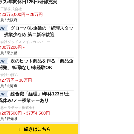
ラス/年間休日125日/研修充実
伸工業株式会社
23万5,000円～28万円
員 / 大阪府
グローバル企業の「経理スタッ
EW
」 残業少なめ 第二新卒歓迎
式会社グッドスマイルカンパニー
30万200円～
員 / 東京都
次のヒット商品を作る「商品企
EW
開発」/転勤なし/未経験OK
式会社つぼ八
給27万円～38万円
員 / 北海道
総合職「経理」/年休123日/土
EW
祝休み/ノー残業デーあり
藤忠セラテック株式会社
28万500円～37万4,500円
員 / 愛知県
続きはこちら