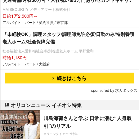
交通警備/月収30万可・入社祝い金3万円あり/セカンドキャリア
MM SECURITY メディアマート株式会社
日給1万2,500円～
アルバイト・パート / 契約社員 / 東京都
「未経験OK」調理スタッフ/調理師免許必須/日勤のみ/特別養護
老人ホーム/社会保障完備
社会福祉法人愛和福祉会/特別養護老人ホーム 平野愛和
時給1,180円
アルバイト・パート / 大阪府
続きはこちら
sponsored by 求人ボックス
オリコンニュース イチオシ特集
川島海荷さんと学ぶ 日常に潜む“人身取
引”のリアル
オリコンタイアップ特集