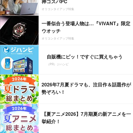
神コスパPC
オリコンタイアップ特集
一番似合う登場人物は…『VIVANT』限定
ウオッチ
オリコンタイアップ特集
自販機にピッ！ですぐに買えちゃう
（PR）ジハンピ
2026年7月夏ドラマも、注目作＆話題作が
勢ぞろい！
【夏アニメ2026】7月期夏の新アニメを一
挙紹介！