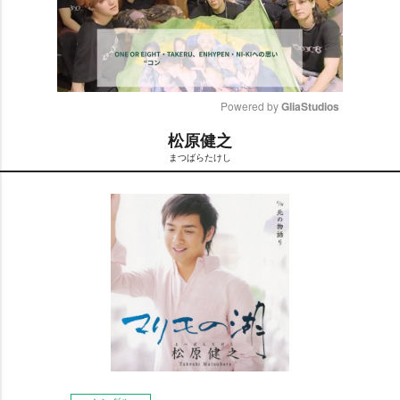
Powered by 
GliaStudios
松原健之
M
まつばらたけし
u
t
e