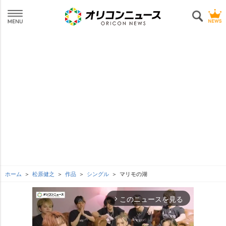
ホーム
松原健之
作品
シングル
マリモの湖
このニュースを見る
arrow_forward_ios