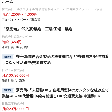
ホーム
株式会社カルチスタイル/介護付有料老人ホーム 白寿園ヴィラフォーレ荻窪
時給1,250円～1,300円
アルバイト・パート / 東京都
「寮完備」/即入寮/製造・工場/工場・製造
株式会社京栄センター
時給1,450円
派遣社員 / 神奈川県
寮完備/超硬合金製品の検査梱包など/寮費無料/給与前渡
NEW
しOK/女性活躍中/交通費支給
日総工産株式会社
月給30万6,000円
派遣社員 / 北海道
寮完備/「未経験OK」住宅用窓枠のカンタンな組み立て
NEW
業務/40～50代活躍中/給与前渡しOK/交通費支給/車通勤OK
日総工産株式会社
月給29万8,000円