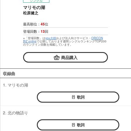
シングル
マリモの湖
松原健之
最高順位：
45
位
登場回数：
13
回
※「登場回数」は
you大樹
および法人向けサービス・
ORICON
BiZ online
で公開しております週間シングルランキングTOP200
のランクイン回数を掲載しています。
商品購入
収録曲
1. マリモの湖
歌詞
2. 北の物語り
歌詞