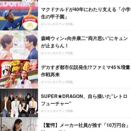
マクドナルドが40年にわたり支える「小学
生の甲子園」
オリコンタイアップ特集
森崎ウィン×向井康二“両片思い”にキュン
が止まらん！
オリコンタイアップ特集
デカすぎ都市伝説発生!?ファミマ45％増量
作戦再来
オリコンタイアップ特集
SUPER★DRAGON、自ら描いた”レトロ
フューチャー”
オリコンタイアップ特集
【驚愕】メーカー社員が推す「10万円台」