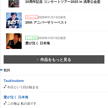
20周年記念 コンサートツアー2025 in 浅草公会堂
2026年01月14日発売
アルバム
20th アニバーサリーベスト
2025年10月15日発売
シングル
愛が泣く 日本海
作品をもっと見る
歌詞
Tsukinukete
今日という日が始まる
愛が泣く 日本海
この海は 私の涙です