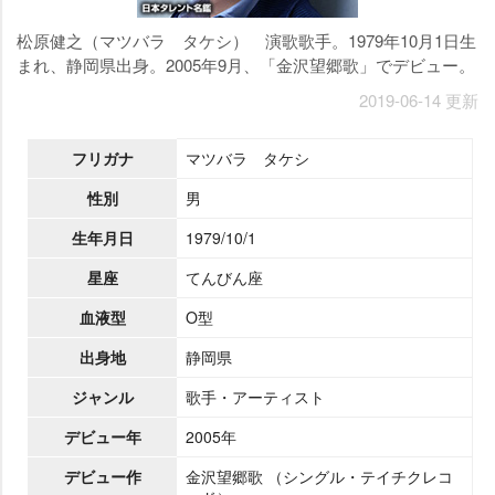
松原健之（マツバラ タケシ） 演歌歌手。1979年10月1日生
まれ、静岡県出身。2005年9月、「金沢望郷歌」でデビュー。
2019-06-14 更新
フリガナ
マツバラ タケシ
性別
男
生年月日
1979/10/1
星座
てんびん座
血液型
O型
出身地
静岡県
ジャンル
歌手・アーティスト
デビュー年
2005年
デビュー作
金沢望郷歌 （シングル・テイチクレコ