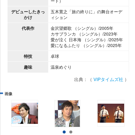
ード）
デビューしたきっ
五木寛之「旅の終りに」の舞台オーデ
かけ
ィション
代表作
金沢望郷歌 （シングル）/2005年
カサブランカ （シングル）/2023年
愛が泣く 日本海 （シングル）/2025年
愛になるふたり （シングル）/2025年
特技
卓球
趣味
温泉めぐり
出典：（
VIPタイムズ社
）
画像