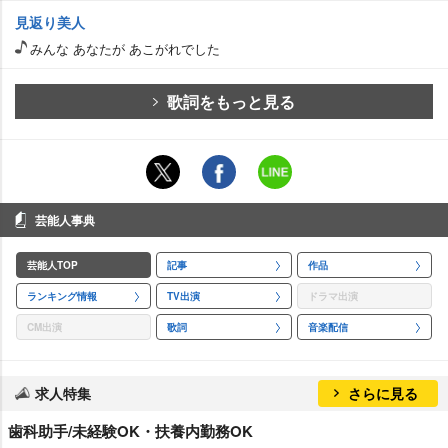
見返り美人
みんな あなたが あこがれでした
歌詞をもっと見る
芸能人事典
芸能人TOP
記事
作品
ランキング情報
TV出演
ドラマ出演
CM出演
歌詞
音楽配信
求人特集
さらに見る
歯科助手/未経験OK・扶養内勤務OK