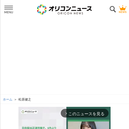
ホーム
松原健之
このニュースを見る
arrow_forward_ios