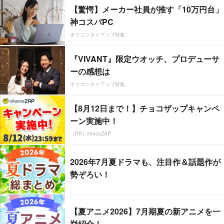
【驚愕】メーカー社員が推す「10万円台」
神コスパPC
オリコンタイアップ特集
『VIVANT』限定ウオッチ、プロデューサ
ーの感想は
オリコンタイアップ特集
【8月12日まで！】チョコザップキャンペ
ーン実施中！
（PR）chocoZAP
2026年7月夏ドラマも、注目作＆話題作が
勢ぞろい！
【夏アニメ2026】7月期夏の新アニメを一
挙紹介！