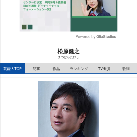
Powered by 
GliaStudios
M
松原健之
u
まつばらたけし
t
e
芸能人TOP
記事
作品
ランキング
TV出演
歌詞