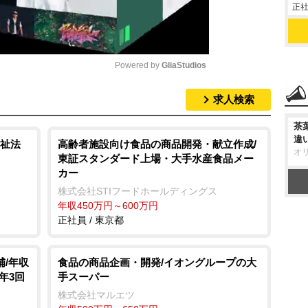
正社
Powered by 
GliaStudios
求人検索
M
u
茶
違
t
祉法
高齢者施設向け食品の商品開発・献立作成/
オ
東証スタンダード上場・大手水産食品メー
e
カー
株式会社STIフードホールディングス
年収450万円～600万円
正社員 / 東京都
補/年収
食品の商品企画・開発/イオングループの大
与年3回
手スーパー
株式会社マルエツ