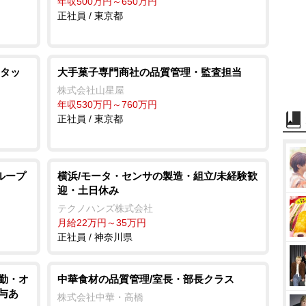
年収500万円～650万円
正社員 / 東京都
タッ
大手菓子専門商社の品質管理・監査担当
株式会社山星屋
年収530万円～760万円
正社員 / 東京都
ループ
横浜/モータ・センサの製造・組立/未経験歓
迎・土日休み
テクノハンズ株式会社
月給22万円～35万円
正社員 / 神奈川県
内勤・オ
中華食材の品質管理/室長・部長クラス
与あ
株式会社中華・高橋