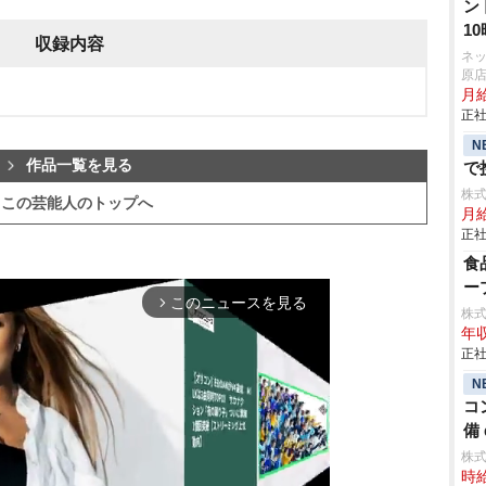
ン
1
収録内容
ネ
原
月
正社
N
作品一覧を見る
で
株
この芸能人のトップへ
月給
正社
食
ー
このニュースを見る
arrow_forward_ios
株
年収
正社
N
コ
備 
株
時給