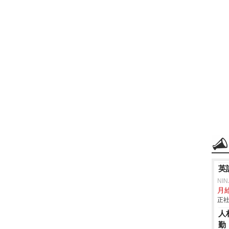
英
NI
月給
正社
人
勤