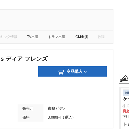
キング情報
TV出演
ドラマ出演
CM出演
歌詞
ends ディア フレンズ
商品購入
N
ケ
株
発売元
東映ビデオ
月給
正社
価格
3,080円（税込）
ト