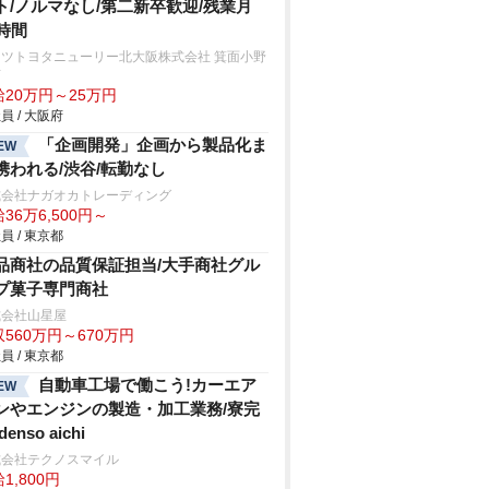
ト/ノルマなし/第二新卒歓迎/残業月
0時間
ッツトヨタニューリー北大阪株式会社 箕面小野
店
給20万円～25万円
員 / 大阪府
「企画開発」企画から製品化ま
EW
携われる/渋谷/転勤なし
式会社ナガオカトレーディング
36万6,500円～
員 / 東京都
品商社の品質保証担当/大手商社グル
プ菓子専門商社
式会社山星屋
560万円～670万円
員 / 東京都
自動車工場で働こう!カーエア
EW
ンやエンジンの製造・加工業務/寮完
denso aichi
式会社テクノスマイル
1,800円