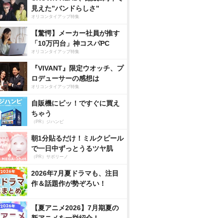
見えた”バンドらしさ”
オリコンタイアップ特集
【驚愕】メーカー社員が推す
「10万円台」神コスパPC
オリコンタイアップ特集
『VIVANT』限定ウオッチ、プ
ロデューサーの感想は
オリコンタイアップ特集
自販機にピッ！ですぐに買え
ちゃう
（PR）ジハンピ
朝1分貼るだけ！ミルクピール
で一日中ずっとうるツヤ肌
（PR）サボリーノ
2026年7月夏ドラマも、注目
作＆話題作が勢ぞろい！
【夏アニメ2026】7月期夏の