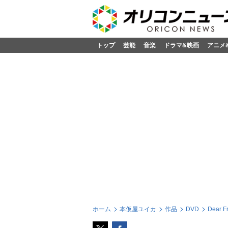
トップ
芸能
音楽
ドラマ&映画
アニメ
ホーム
本仮屋ユイカ
作品
DVD
Dear 