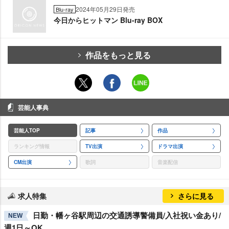
2024年05月29日発売
Blu-ray
今日からヒットマン Blu-ray BOX
作品をもっと見る
芸能人事典
芸能人TOP
記事
作品
ランキング情報
TV出演
ドラマ出演
CM出演
歌詞
音楽配信
求人特集
さらに見る
日勤・幡ヶ谷駅周辺の交通誘導警備員/入社祝い金あり/
NEW
週1日～OK