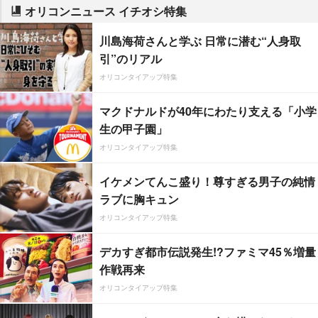
オリコンニュース イチオシ特集
川島海荷さんと学ぶ 日常に潜む“人身取
引”のリアル
オリコンタイアップ特集
マクドナルドが40年にわたり支える「小学
生の甲子園」
オリコンタイアップ特集
イケメンてんこ盛り！尊すぎる男子の純情
ラブに胸キュン
オリコンタイアップ特集
デカすぎ都市伝説発生!?ファミマ45％増量
作戦再来
オリコンタイアップ特集