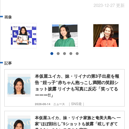
2023-12-27 更新
画像
記事
本仮屋ユイカ、妹・リイナの第3子出産を報
告 “姪っ子”赤ちゃん抱っこし満開の笑顔シ
ョット披露 リイナも写真に反応「笑ってる
ーーー!!」
｜SNS発｜
2026-06-14
ニュース
本仮屋ユイカ、妹・リイナ家族と奄美大島へ 一
家“ほぼ顔出し”5ショットも披露「眩しすぎて