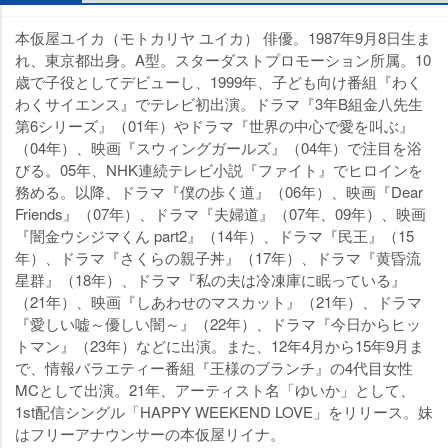
本仮屋ユイカ（モトカリヤ ユイカ） 俳優。1987年9月8日生ま
れ、東京都出身。A型。スターダストプロモーション所属。10
歳で子役としてデビューし、1999年、子ども向け番組『わく
わくサイエンス』でテレビ初出演。ドラマ『3年B組金八先生
第6シリーズ』（01年）やドラマ『世界の中心で愛を叫ぶ』
（04年）、映画『スウィングガールズ』（04年）で注目を浴
びる。05年、NHK連続テレビ小説『ファイト』でヒロインを
務める。以降、ドラマ『僕の歩く道』（06年）、映画『Dear
Friends』（07年）、ドラマ『夫婦道』（07年、09年）、映画
『闇金ウシジマくん part2』（14年）、ドラマ『民王』（15
年）、ドラマ『さくらの親子丼』（17年）、ドラマ『黄昏流
星群』（18年）、ドラマ『私の夫は冷凍庫に眠っている』
（21年）、映画『しあわせのマスカット』（21年）、ドラマ
『愛しい嘘～優しい闇～』（22年）、ドラマ『今日からヒッ
トマン』（23年）などに出演。また、12年4月から15年9月ま
で、情報バラエティー番組『王様のブランチ』の4代目女性
MCとして出演。21年、アーティスト名「ゆいか」として、
1st配信シングル「HAPPY WEEKEND LOVE」をリリース。妹
はフリーアナウンサーの本仮屋リイナ。