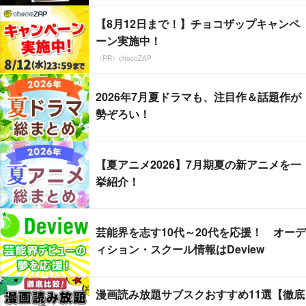
【8月12日まで！】チョコザップキャンペ
ーン実施中！
（PR）chocoZAP
2026年7月夏ドラマも、注目作＆話題作が
勢ぞろい！
【夏アニメ2026】7月期夏の新アニメを一
挙紹介！
芸能界を志す10代～20代を応援！ オーデ
ィション・スクール情報はDeview
漫画読み放題サブスクおすすめ11選【徹底