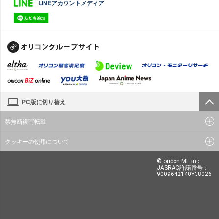
LINEアカウントメディア
PC版に切り替え
禁無断複写転載
クッキーの使用について
© oricon ME inc.
JASRAC許諾番号：
9009642140Y38026