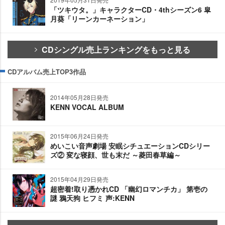
「ツキウタ。」キャラクターCD・4thシーズン6 皐
月葵「リーンカーネーション」
CDシングル売上ランキングをもっと見る
CDアルバム売上TOP3作品
2014年05月28日発売
KENN VOCAL ALBUM
2015年06月24日発売
めいこい音声劇場 安眠シチュエーションCDシリー
ズ② 変な寝顔、世も末だ ～菱田春草編～
2015年04月29日発売
超密着!取り憑かれCD 「幽幻ロマンチカ」 第壱の
謎 鴉天狗 ヒフミ 声:KENN