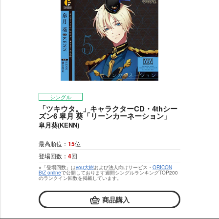
シングル
「ツキウタ。」キャラクターCD・4thシー
ズン6 皐月 葵「リーンカーネーション」
皐月葵(KENN)
最高順位：
15
位
登場回数：
4
回
※「登場回数」は
you大樹
および法人向けサービス・
ORICON
BiZ online
で公開しております週間シングルランキングTOP200
のランクイン回数を掲載しています。
商品購入