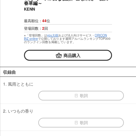
春草編～
KENN
最高順位：
44
位
登場回数：
2
回
※「登場回数」は
you大樹
および法人向けサービス・
ORICON
BiZ online
で公開しております週間アルバムランキングTOP300
のランクイン回数を掲載しています。
商品購入
収録曲
1. 風雨とともに
歌詞
2. いつもの香り
歌詞