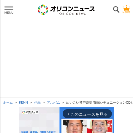
ホーム
KENN
作品
アルバム
めいこい音声劇場 安眠シチュエーションCDシ
このニュースを見る
arrow_forward_ios