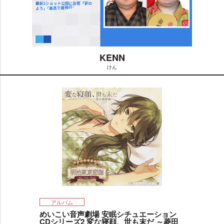
KENN
けん
M
u
t
e
アルバム
めいこい音声劇場 安眠シチュエーション
CDシリーズ2 変な寝顔、世も末だ ～菱田