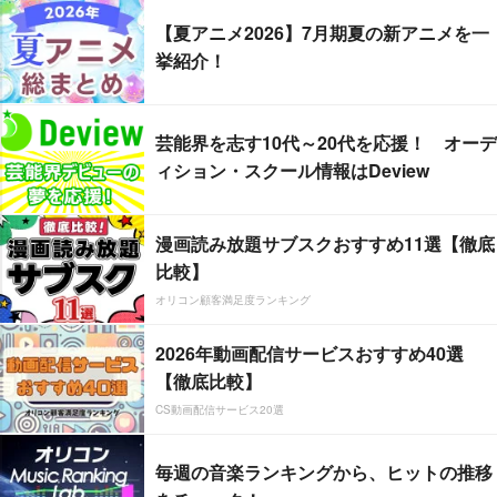
【夏アニメ2026】7月期夏の新アニメを一
挙紹介！
芸能界を志す10代～20代を応援！ オーデ
ィション・スクール情報はDeview
漫画読み放題サブスクおすすめ11選【徹底
比較】
オリコン顧客満足度ランキング
2026年動画配信サービスおすすめ40選
【徹底比較】
CS動画配信サービス20選
毎週の音楽ランキングから、ヒットの推移