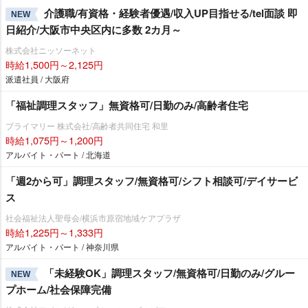
介護職/有資格・経験者優遇/収入UP目指せる/tel面談 即
NEW
日紹介/大阪市中央区内に多数 2カ月～
株式会社ニッソーネット
時給1,500円～2,125円
派遣社員 / 大阪府
「福祉調理スタッフ」無資格可/日勤のみ/高齢者住宅
プライマリー 株式会社/高齢者共同住宅 和里
時給1,075円～1,200円
アルバイト・パート / 北海道
「週2から可」調理スタッフ/無資格可/シフト相談可/デイサービ
ス
社会福祉法人聖母会/横浜市原宿地域ケアプラザ
時給1,225円～1,333円
アルバイト・パート / 神奈川県
「未経験OK」調理スタッフ/無資格可/日勤のみ/グルー
NEW
プホーム/社会保障完備