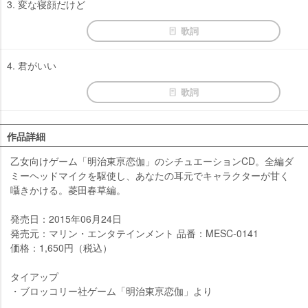
3. 変な寝顔だけど
歌詞
4. 君がいい
歌詞
作品詳細
乙女向けゲーム「明治東亰恋伽」のシチュエーションCD。全編ダ
ミーヘッドマイクを駆使し、あなたの耳元でキャラクターが甘く
囁きかける。菱田春草編。
発売日：2015年06月24日
発売元：マリン・エンタテインメント 品番：MESC-0141
価格：1,650円（税込）
タイアップ
・ブロッコリー社ゲーム「明治東亰恋伽」より