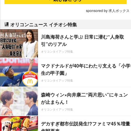
sponsored by 求人ボックス
オリコンニュース イチオシ特集
川島海荷さんと学ぶ 日常に潜む“人身取
引”のリアル
オリコンタイアップ特集
マクドナルドが40年にわたり支える「小学
生の甲子園」
オリコンタイアップ特集
森崎ウィン×向井康二“両片思い”にキュン
が止まらん！
オリコンタイアップ特集
デカすぎ都市伝説発生!?ファミマ45％増量
作戦再来