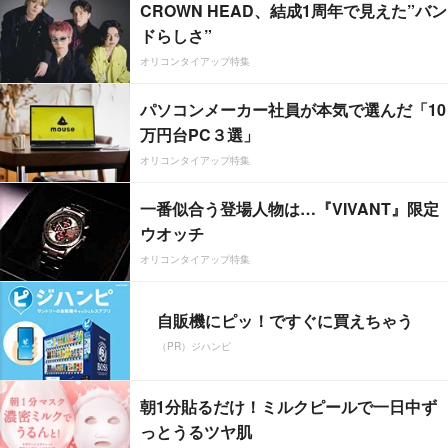
CROWN HEAD、結成1周年で見えた”バン
ドらしさ”
オリコンタイアップ特集
パソコンメーカー社員が本気で選んだ「10
万円台PC３選」
オリコンタイアップ特集
一番似合う登場人物は…『VIVANT』限定
ウオッチ
オリコンタイアップ特集
自販機にピッ！ですぐに買えちゃう
（PR）ジハンピ
朝1分貼るだけ！ミルクピールで一日中ず
っとうるツヤ肌