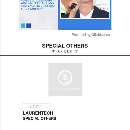
Powered by 
GliaStudios
SPECIAL OTHERS
M
すぺしゃるあざーす
u
t
e
シングル
LAURENTECH
SPECIAL OTHERS