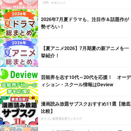
（PR）サボリーノ
2026年7月夏ドラマも、注目作＆話題作が
勢ぞろい！
【夏アニメ2026】7月期夏の新アニメを一
挙紹介！
芸能界を志す10代～20代を応援！ オーデ
ィション・スクール情報はDeview
漫画読み放題サブスクおすすめ11選【徹底
比較】
オリコン顧客満足度ランキング