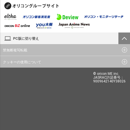
PC版に切り替え
禁無断複写転載
クッキーの使用について
© oricon ME inc.
JASRAC許諾番号：
9009642140Y38026