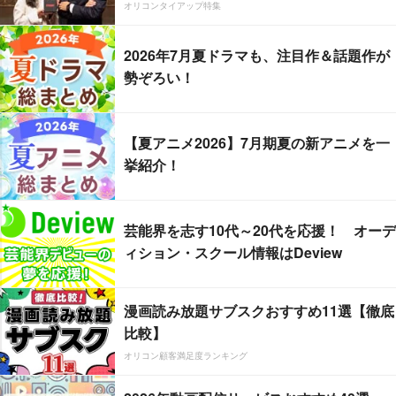
オリコンタイアップ特集
2026年7月夏ドラマも、注目作＆話題作が
勢ぞろい！
【夏アニメ2026】7月期夏の新アニメを一
挙紹介！
芸能界を志す10代～20代を応援！ オーデ
ィション・スクール情報はDeview
漫画読み放題サブスクおすすめ11選【徹底
比較】
オリコン顧客満足度ランキング