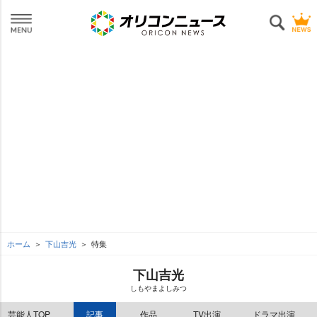
ホーム
下山吉光
特集
下山吉光
しもやまよしみつ
芸能人TOP
記事
作品
TV出演
ドラマ出演