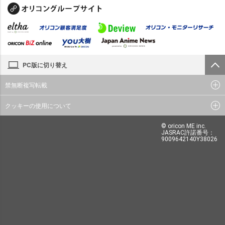
PC版に切り替え
禁無断複写転載
クッキーの使用について
© oricon ME inc.
JASRAC許諾番号：
9009642140Y38026