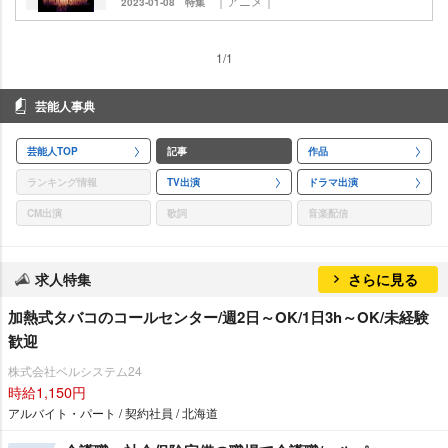
｜アニメ｜
2023-01-08
特集
1/1
芸能人事典
芸能人TOP
記事
作品
ランキング情報
TV出演
ドラマ出演
CM出演
歌詞
音楽配信
求人特集
さらに見る
加熱式タバコのコールセンター/週2日～OK/1日3h～OK/未経験
歓迎
株式会社ベルシステム24
時給1,150円
アルバイト・パート / 契約社員 / 北海道