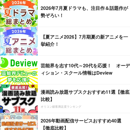
2026年7月夏ドラマも、注目作＆話題作が
勢ぞろい！
【夏アニメ2026】7月期夏の新アニメを一
挙紹介！
芸能界を志す10代～20代を応援！ オーデ
ィション・スクール情報はDeview
漫画読み放題サブスクおすすめ11選【徹底
比較】
オリコン顧客満足度ランキング
2026年動画配信サービスおすすめ40選
【徹底比較】