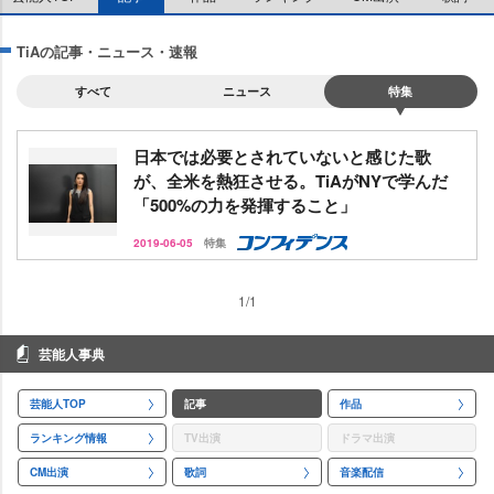
TiAの記事・ニュース・速報
すべて
ニュース
特集
日本では必要とされていないと感じた歌
が、全米を熱狂させる。TiAがNYで学んだ
「500%の力を発揮すること」
2019-06-05
特集
1/1
芸能人事典
芸能人TOP
記事
作品
ランキング情報
TV出演
ドラマ出演
CM出演
歌詞
音楽配信