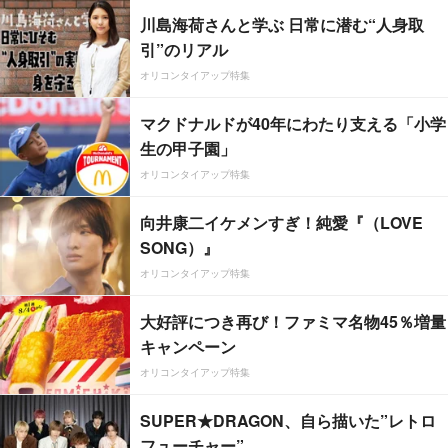
川島海荷さんと学ぶ 日常に潜む“人身取
引”のリアル
オリコンタイアップ特集
マクドナルドが40年にわたり支える「小学
生の甲子園」
オリコンタイアップ特集
向井康二イケメンすぎ！純愛『（LOVE
SONG）』
オリコンタイアップ特集
大好評につき再び！ファミマ名物45％増量
キャンペーン
オリコンタイアップ特集
SUPER★DRAGON、自ら描いた”レトロ
フューチャー”