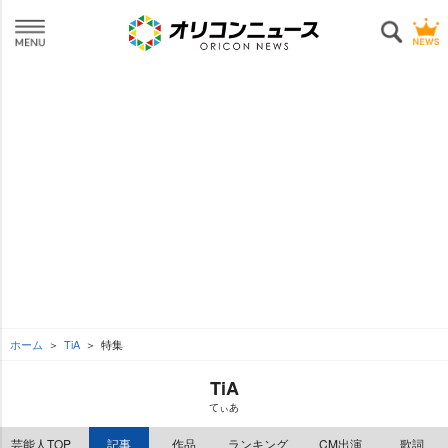
ホーム
TiA
特集
TiA
てぃあ
芸能人TOP
記事
作品
ランキング
CM出演
歌詞