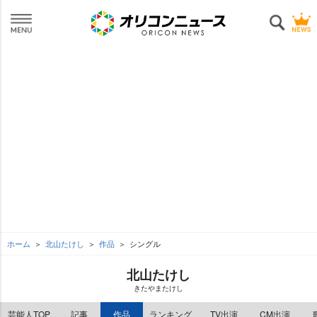
ホーム
北山たけし
作品
シングル
北山たけし
きたやまたけし
芸能人TOP
記事
作品
ランキング
TV出演
CM出演