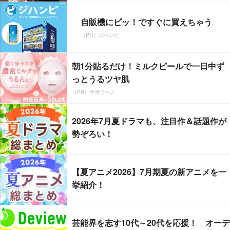
自販機にピッ！ですぐに買えちゃう
（PR）ジハンピ
朝1分貼るだけ！ミルクピールで一日中ず
っとうるツヤ肌
（PR）サボリーノ
2026年7月夏ドラマも、注目作＆話題作が
勢ぞろい！
【夏アニメ2026】7月期夏の新アニメを一
挙紹介！
芸能界を志す10代～20代を応援！ オーデ