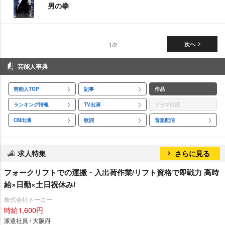
男の拳
1/2
次へ
芸能人事典
芸能人TOP
記事
作品
ランキング情報
TV出演
ドラマ出演
CM出演
歌詞
音楽配信
求人特集
さらに見る
フォークリフトでの運搬・入出荷作業/リフト資格で即戦力 高時
給×日勤×土日祝休み!
株式会社トーコー
時給1,600円
派遣社員 / 大阪府