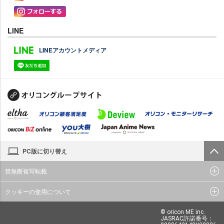
LINE
LINEアカウントメディア
PC版に切り替え
禁無断複写転載
クッキーの使用について
© oricon ME inc.
JASRAC許諾番号：