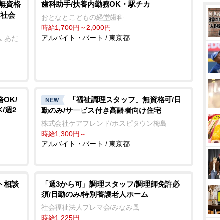
/無資格
歯科助手/扶養内勤務OK・駅チカ
/社会
おとなとこどもの経堂歯科
時給1,700円～2,000円
アルバイト・パート / 東京都
 あだ
OK/
「福祉調理スタッフ」無資格可/日
NEW
/週2
勤のみ/サービス付き高齢者向け住宅
株式会社ケアフレンド/ホスピタウン梅島
時給1,300円～
アルバイト・パート / 東京都
ト相談
「週3から可」調理スタッフ/調理師免許必
須/日勤のみ/特別養護老人ホーム
社会福祉法人プレマ会/みなみ風
時給1,225円