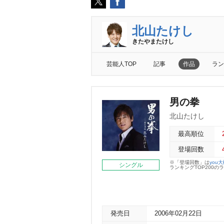
北山たけし
きたやまたけし
芸能人TOP
記事
作品
ラン
男の拳
北山たけし
最高順位
登場回数
※「登場回数」は
you
シングル
ランキングTOP200
発売日
2006年02月22日