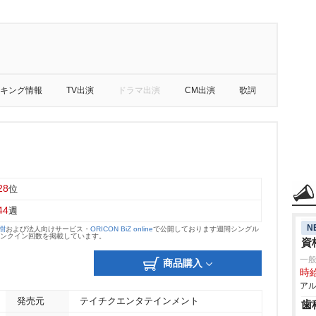
キング情報
TV出演
ドラマ出演
CM出演
歌詞
28
位
44
週
N
大樹
および法人向けサービス・
ORICON BiZ online
で公開しております週間シングル
のランクイン回数を掲載しています。
資
一
商品購入
時給
アル
発売元
テイチクエンタテインメント
歯