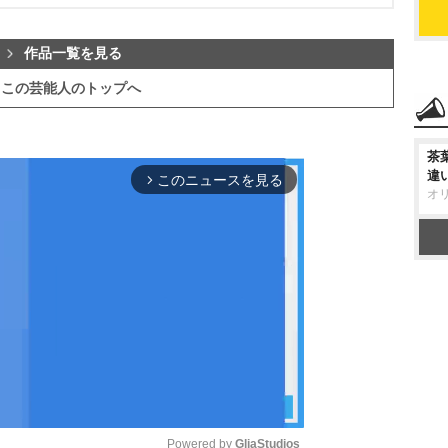
作品一覧を見る
この芸能人のトップへ
茶
違
このニュースを見る
arrow_forward_ios
オ
Powered by 
GliaStudios