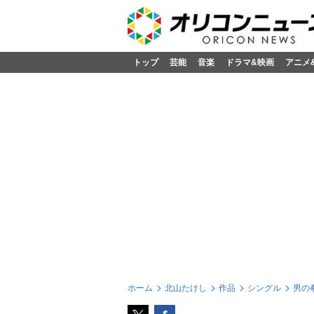
トップ
芸能
音楽
ドラマ&映画
アニメ
ホーム
北山たけし
作品
シングル
男の