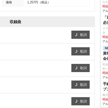
な
価格
1,257円（税込）
時給
アル
「
収録曲
必
スマ
き
歌詞
時給
アル
N
歌詞
資
会
社会
歌詞
あ
時給
アル
手
歌詞
プ
株式
時給
歌詞
アル