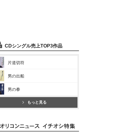
CDシングル売上TOP3作品
片道切符
男の出船
男の拳
もっと見る