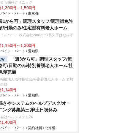
かまち歯科クリニック
1,300円～1,500円
バイト・パート / 東京都
週1から可」調理スタッフ/調理師免許
須/日勤のみ/住宅型有料老人ホーム
イルハート 株式会社/smilelink長久手はなみず
1,150円～1,300円
バイト・パート / 愛知県
「週3から可」調理スタッフ/無
EW
格可/日勤のみ/特別養護老人ホーム/社
保障完備
福祉法人成祥福祉会/特別養護老人ホーム 岩崎
いの郷
1,140円
バイト・パート / 愛知県
続きやシステムのヘルプデスク/オー
ニング募集第三弾/土日祝休み
会社ベルシステム24
1,400円
バイト・パート / 契約社員 / 北海道