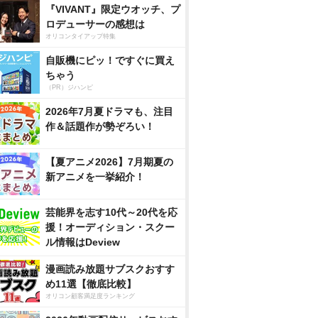
『VIVANT』限定ウオッチ、プ
ロデューサーの感想は
オリコンタイアップ特集
自販機にピッ！ですぐに買え
ちゃう
（PR）ジハンピ
2026年7月夏ドラマも、注目
作＆話題作が勢ぞろい！
【夏アニメ2026】7月期夏の
新アニメを一挙紹介！
芸能界を志す10代～20代を応
援！オーディション・スクー
ル情報はDeview
漫画読み放題サブスクおすす
め11選【徹底比較】
オリコン顧客満足度ランキング