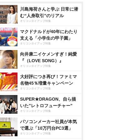
川島海荷さんと学ぶ 日常に潜
む“人身取引”のリアル
オリコンタイアップ特集
マクドナルドが40年にわたり
支える「小学生の甲子園」
オリコンタイアップ特集
向井康二イケメンすぎ！純愛
『（LOVE SONG）』
オリコンタイアップ特集
大好評につき再び！ファミマ
名物45％増量キャンペーン
オリコンタイアップ特集
SUPER★DRAGON、自ら描
いた”レトロフューチャー”
オリコンタイアップ特集
パソコンメーカー社員が本気
で選ぶ「10万円台PC3選」
オリコンタイアップ特集