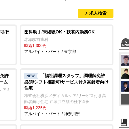
求人検索
M
u
t
可/日
歯科助手/未経験OK・扶養内勤務OK
e
赤塚駅前歯科
時給1,300円
アルバイト・パート / 東京都
免許
「福祉調理スタッフ」調理師免許
NEW
ーム
必須/シフト相談可/サービス付き高齢者向け
住宅
 アミ
株式会社横浜メディカルケア/サービス付き高
齢者向け住宅 戸塚共立結の杜下倉田
時給1,225円
アルバイト・パート / 神奈川県