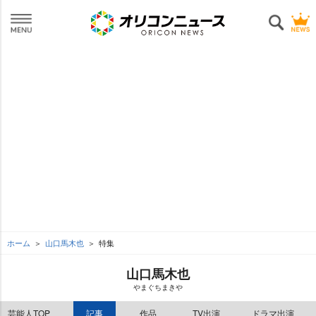
ホーム
山口馬木也
特集
山口馬木也
まぐちまき
芸能人TOP
記事
作品
TV出演
ドラマ出演