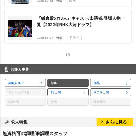
｜映画｜
2025-02-13
特集
『鎌倉殿の13人』キャスト/出演者/登場人物一
覧【2022年NHK大河ドラマ】
｜ドラマ｜
2022-01-07
特集
1/1
芸能人事典
芸能人TOP
記事
作品
ランキング情報
TV出演
ドラマ出演
CM出演
歌詞
音楽配信
求人特集
さらに見る
無資格可の調理師/調理スタッフ