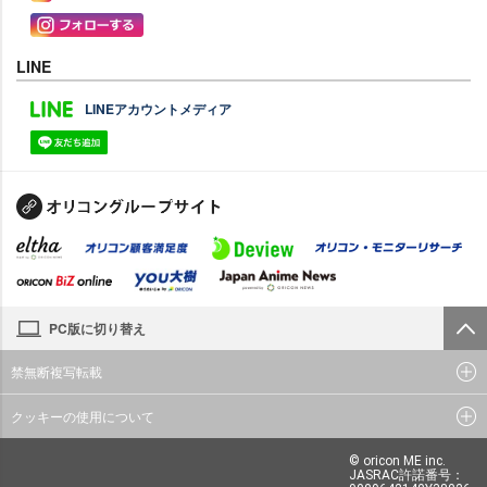
LINE
LINEアカウントメディア
PC版に切り替え
禁無断複写転載
クッキーの使用について
© oricon ME inc.
JASRAC許諾番号：