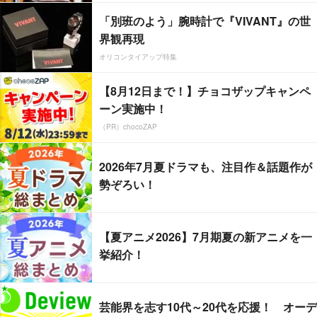
「別班のよう」腕時計で『VIVANT』の世
界観再現
オリコンタイアップ特集
【8月12日まで！】チョコザップキャンペ
ーン実施中！
（PR）chocoZAP
2026年7月夏ドラマも、注目作＆話題作が
勢ぞろい！
【夏アニメ2026】7月期夏の新アニメを一
挙紹介！
芸能界を志す10代～20代を応援！ オーデ