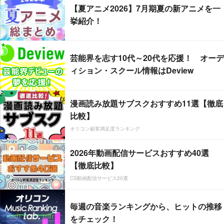
【夏アニメ2026】7月期夏の新アニメを一
挙紹介！
芸能界を志す10代～20代を応援！ オーデ
ィション・スクール情報はDeview
漫画読み放題サブスクおすすめ11選【徹底
比較】
オリコン顧客満足度ランキング
2026年動画配信サービスおすすめ40選
【徹底比較】
CS動画配信サービス20選
毎週の音楽ランキングから、ヒットの推移
をチェック！