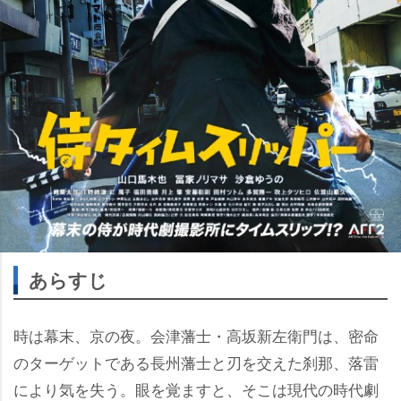
あらすじ
時は幕末、京の夜。会津藩士・高坂新左衛門は、密命
のターゲットである長州藩士と刃を交えた刹那、落雷
により気を失う。眼を覚ますと、そこは現代の時代劇