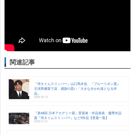
関連記事
『侍タイムスリッパー』山口馬木也、『ブルーリボン賞』
主演男優賞で涙 感謝の思い「大きな分かれ道となる作
品」
2025-02-12
『第48回 日本アカデミー賞』受賞者・作品発表 優秀作品
賞『侍タイムスリッパー』など5作品【受賞一覧】
2025-01-21