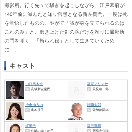
撮影所。行く先々で騒ぎを起こしながら、江戸幕府が
140年前に滅んだと知り愕然となる新左衛門。一度は死
を覚悟したものの、やがて「我が身を立てられるのは
これのみ」と、磨き上げた剣の腕だけを頼りに撮影所
の門を叩く。「斬られ役」として生きていくため
に…。
キャスト
山口馬木也
冨家ノリマサ
高坂新左衛門
風見恭一郎
役
役
沙倉ゆうの
峰蘭太郎
山本優子
殺陣師関本
役
役
紅萬子
福田善晴
住職の妻・節子
西経寺住職
役
役