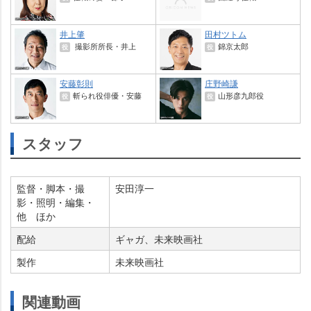
井上肇
田村ツトム
撮影所所長・井上
錦京太郎
役
役
安藤彰則
庄野崎謙
斬られ役俳優・安藤
山形彦九郎役
役
役
スタッフ
監督・脚本・撮
安田淳一
影・照明・編集・
他 ほか
配給
ギャガ、未来映画社
製作
未来映画社
関連動画