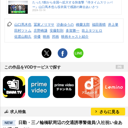
たった1館から全国へ拡大する快進撃『侍タイムスリッパ
ー』山口馬木也ら役衣装で感謝の舞台あいさつ
2024-10-14
山口馬木也
冨家ノリマサ
沙倉ゆうの
峰蘭太郎
福田善晴
井上肇
田村ツトム
庄野崎謙
安藤彰則
多賀勝一
吹上タツヒロ
佐渡山順久
俳優
映画
邦画
映画キャスト紹介
この作品をVODサービスで探す
求人特集
さらに見る
日勤・三ノ輪橋駅周辺の交通誘導警備員/入社祝い金あ
NEW