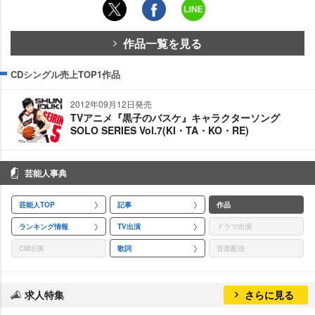
作品一覧を見る
CDシングル売上TOP1作品
2012年09月12日発売
TVアニメ『黒子のバスケ』キャラクターソング
SOLO SERIES Vol.7(KI・TA・KO・RE)
芸能人事典
芸能人TOP
記事
作品
ランキング情報
TV出演
ドラマ出演
CM出演
歌詞
音楽配信
求人特集
さらに見る