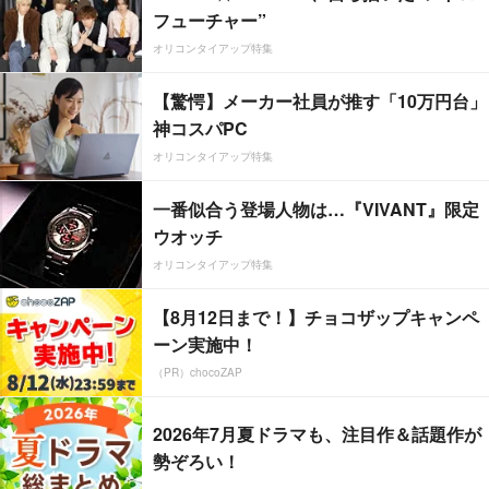
フューチャー”
オリコンタイアップ特集
【驚愕】メーカー社員が推す「10万円台」
神コスパPC
オリコンタイアップ特集
一番似合う登場人物は…『VIVANT』限定
ウオッチ
オリコンタイアップ特集
【8月12日まで！】チョコザップキャンペ
ーン実施中！
（PR）chocoZAP
2026年7月夏ドラマも、注目作＆話題作が
勢ぞろい！