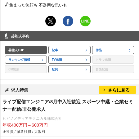
集まった笑顔も 不器用な思いも
芸能人事典
芸能人TOP
記事
作品
ランキング情報
TV出演
ドラマ出演
CM出演
歌詞
音楽配信
求人特集
さらに見る
ライブ配信エンジニア/8月中入社歓迎 スポーツ中継・企業セミ
ナー配信/非公開求人
ヒビノメディアテクニカル株式会社
年収400万円～600万円
正社員 / 派遣社員 / 大阪府