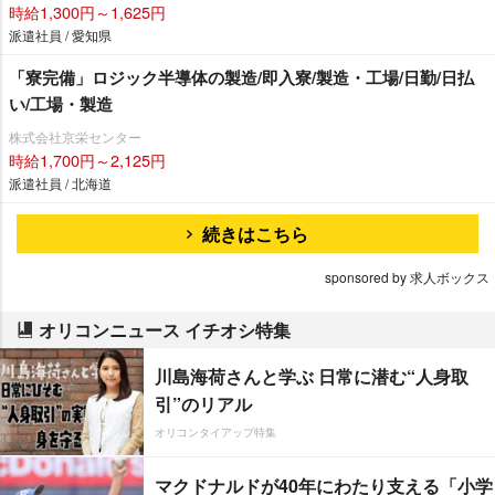
時給1,300円～1,625円
派遣社員 / 愛知県
「寮完備」ロジック半導体の製造/即入寮/製造・工場/日勤/日払
い/工場・製造
株式会社京栄センター
時給1,700円～2,125円
派遣社員 / 北海道
続きはこちら
sponsored by 求人ボックス
オリコンニュース イチオシ特集
川島海荷さんと学ぶ 日常に潜む“人身取
引”のリアル
オリコンタイアップ特集
マクドナルドが40年にわたり支える「小学