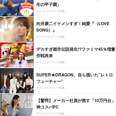
生の甲子園」
オリコンタイアップ特集
向井康二イケメンすぎ！純愛『（LOVE
SONG）』
オリコンタイアップ特集
デカすぎ都市伝説発生!?ファミマ45％増量
作戦再来
オリコンタイアップ特集
SUPER★DRAGON、自ら描いた”レトロ
フューチャー”
オリコンタイアップ特集
【驚愕】メーカー社員が推す「10万円台」
神コスパPC
オリコンタイアップ特集