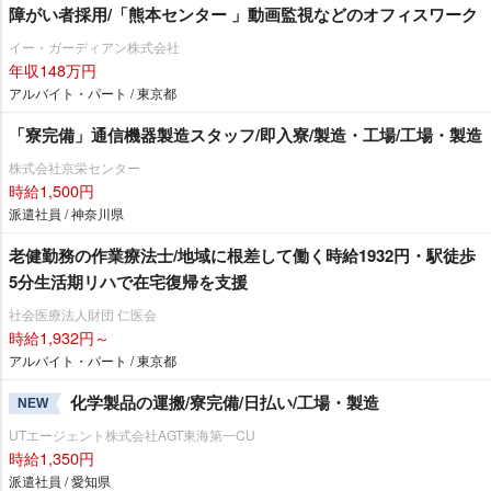
障がい者採用/「熊本センター 」動画監視などのオフィスワーク
イー・ガーディアン株式会社
年収148万円
アルバイト・パート / 東京都
「寮完備」通信機器製造スタッフ/即入寮/製造・工場/工場・製造
株式会社京栄センター
時給1,500円
派遣社員 / 神奈川県
老健勤務の作業療法士/地域に根差して働く時給1932円・駅徒歩
5分生活期リハで在宅復帰を支援
社会医療法人財団 仁医会
時給1,932円～
アルバイト・パート / 東京都
化学製品の運搬/寮完備/日払い/工場・製造
NEW
UTエージェント株式会社AGT東海第一CU
時給1,350円
派遣社員 / 愛知県