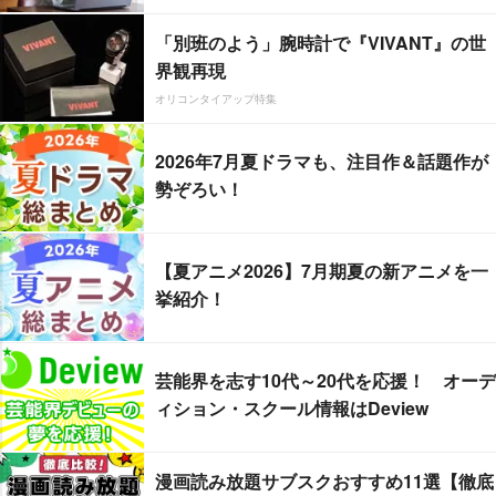
「別班のよう」腕時計で『VIVANT』の世
界観再現
オリコンタイアップ特集
2026年7月夏ドラマも、注目作＆話題作が
勢ぞろい！
【夏アニメ2026】7月期夏の新アニメを一
挙紹介！
芸能界を志す10代～20代を応援！ オーデ
ィション・スクール情報はDeview
漫画読み放題サブスクおすすめ11選【徹底