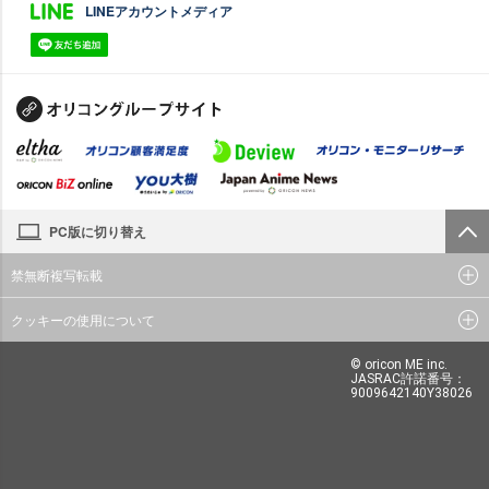
LINEアカウントメディア
PC版に切り替え
禁無断複写転載
クッキーの使用について
© oricon ME inc.
JASRAC許諾番号：
9009642140Y38026