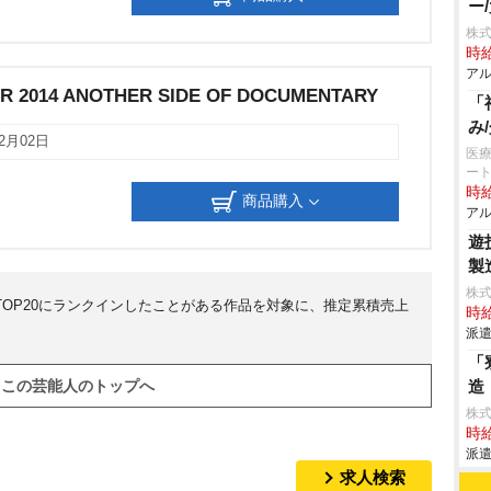
ー
株式
時給
アル
R 2014 ANOTHER SIDE OF DOCUMENTARY
「
み
12月02日
医療
ー
時給
商品購入
アル
遊
製
株
TOP20にランクインしたことがある作品を対象に、推定累積売上
時給
派遣
「
造
この芸能人のトップへ
株
時給
派遣
求人検索