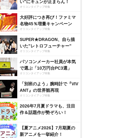
い”にキュンが止まらん！
オリコンタイアップ特集
大好評につき再び！ファミマ
名物45％増量キャンペーン
オリコンタイアップ特集
SUPER★DRAGON、自ら描
いた”レトロフューチャー”
オリコンタイアップ特集
パソコンメーカー社員が本気
で選ぶ「10万円台PC3選」
オリコンタイアップ特集
「別班のよう」腕時計で『VIV
ANT』の世界観再現
オリコンタイアップ特集
2026年7月夏ドラマも、注目
作＆話題作が勢ぞろい！
【夏アニメ2026】7月期夏の
新アニメを一挙紹介！