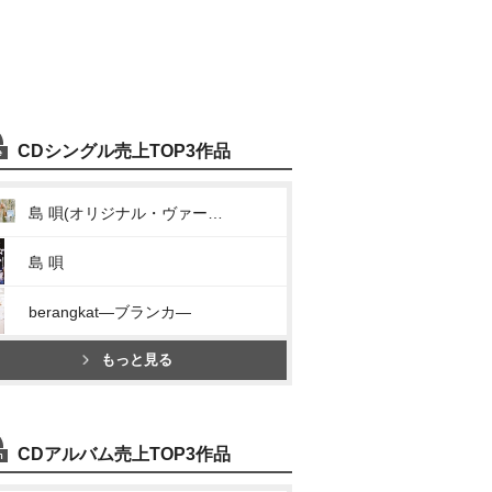
CDシングル売上TOP3作品
島 唄(オリジナル・ヴァージョン)
島 唄
berangkat―ブランカ―
もっと見る
CDアルバム売上TOP3作品