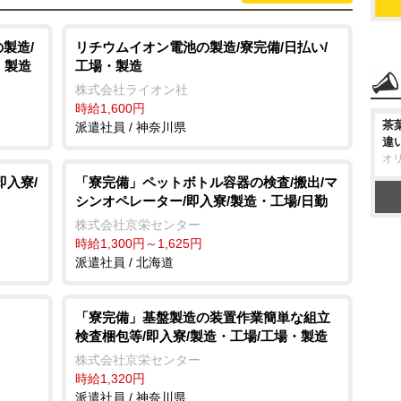
製造/
リチウムイオン電池の製造/寮完備/日払い/
・製造
工場・製造
株式会社ライオン社
時給1,600円
茶
派遣社員 / 神奈川県
違
オ
即入寮/
「寮完備」ペットボトル容器の検査/搬出/マ
シンオペレーター/即入寮/製造・工場/日勤
株式会社京栄センター
時給1,300円～1,625円
派遣社員 / 北海道
「寮完備」基盤製造の装置作業簡単な組立
検査梱包等/即入寮/製造・工場/工場・製造
株式会社京栄センター
時給1,320円
派遣社員 / 神奈川県