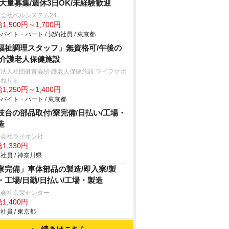
/大量募集/週休3日OK/未経験歓迎
会社ベルシステム24
1,500円～1,700円
バイト・パート / 契約社員 / 東京都
福祉調理スタッフ」無資格可/午後の
/介護老人保健施設
法人社団健育会/介護老人保健施設 ライフサポ
トねりま
1,250円～1,400円
バイト・パート / 東京都
技台の部品取付/寮完備/日払い/工場・
造
式会社ライオン社
1,330円
社員 / 神奈川県
寮完備」車体部品の製造/即入寮/製
・工場/日勤/日払い/工場・製造
式会社京栄センター
1,400円
社員 / 東京都