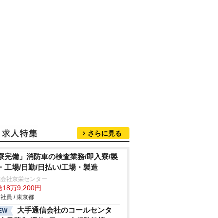
さらに見る
寮完備」消防車の検査業務/即入寮/製
・工場/日勤/日払い/工場・製造
式会社京栄センター
18万9,200円
社員 / 東京都
大手通信会社のコールセンタ
EW