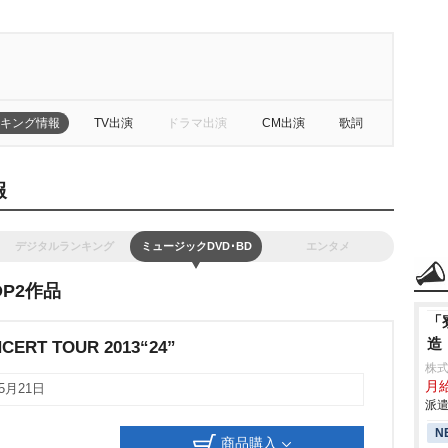
キング情報
TV出演
ドラマ出演
CM出演
歌詞
報
デジタルランキング
ミュージックDVD･BD
エンタメ
P2作品
「
造
CERT TOUR 2013“24”
株
月給
05月21日
派遣
N
商品購入