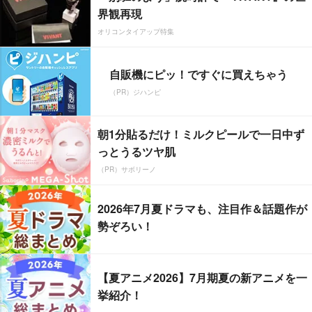
界観再現
オリコンタイアップ特集
自販機にピッ！ですぐに買えちゃう
（PR）ジハンピ
朝1分貼るだけ！ミルクピールで一日中ず
っとうるツヤ肌
（PR）サボリーノ
2026年7月夏ドラマも、注目作＆話題作が
勢ぞろい！
【夏アニメ2026】7月期夏の新アニメを一
挙紹介！