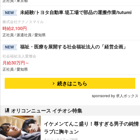
正社員 / 東京都
未経験/トヨタ自動車 堤工場で部品の運搬作業/tutumi
NEW
株式会社テクノスマイル
時給2,100円
正社員 / 派遣社員 / 愛知県
福祉・医療を展開する社会福祉法人の「経営企画」
NEW
社会福祉法人愛燦会
月給30万円～
正社員 / 愛知県
続きはこちら
sponsored by 求人ボックス
オリコンニュース イチオシ特集
イケメンてんこ盛り！尊すぎる男子の純情
ラブに胸キュン
オリコンタイアップ特集