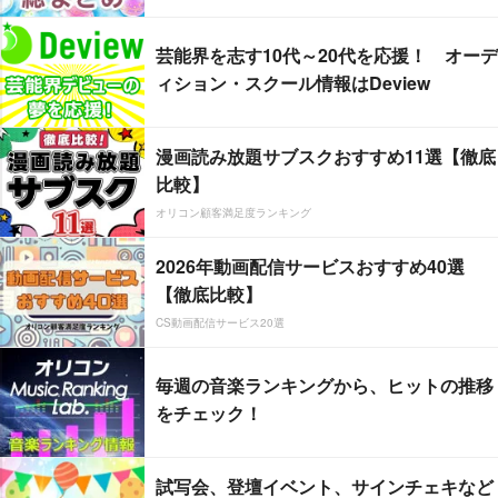
芸能界を志す10代～20代を応援！ オーデ
ィション・スクール情報はDeview
漫画読み放題サブスクおすすめ11選【徹底
比較】
オリコン顧客満足度ランキング
2026年動画配信サービスおすすめ40選
【徹底比較】
CS動画配信サービス20選
毎週の音楽ランキングから、ヒットの推移
をチェック！
試写会、登壇イベント、サインチェキなど