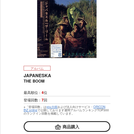
アルバム
JAPANESKA
THE BOOM
最高順位：
4
位
登場回数：
7
回
※「登場回数」は
you大樹
および法人向けサービス・
ORICON
BiZ online
で公開しております週間アルバムランキングTOP300
のランクイン回数を掲載しています。
商品購入