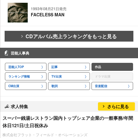
1993年08月21日発売
FACELESS MAN
CDアルバム売上ランキングをもっと見る
芸能人事典
芸能人TOP
記事
作品
ランキング情報
TV出演
ドラマ出演
CM出演
歌詞
音楽配信
求人特集
さらに見る
スーパー銭湯レストラン国内トップシェア企業の一般事務/年間
休日121日/土日祝休み
株式会社フラット・フィールド・オペレーションズ