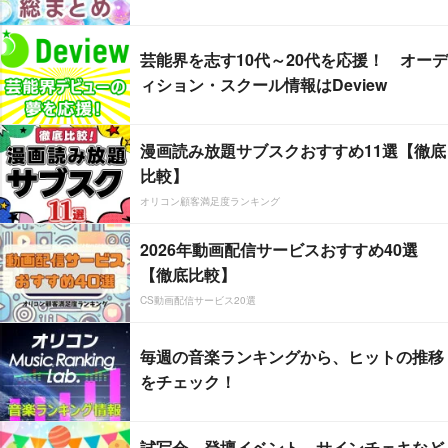
芸能界を志す10代～20代を応援！ オーデ
ィション・スクール情報はDeview
漫画読み放題サブスクおすすめ11選【徹底
比較】
オリコン顧客満足度ランキング
2026年動画配信サービスおすすめ40選
【徹底比較】
CS動画配信サービス20選
毎週の音楽ランキングから、ヒットの推移
をチェック！
試写会、登壇イベント、サインチェキなど