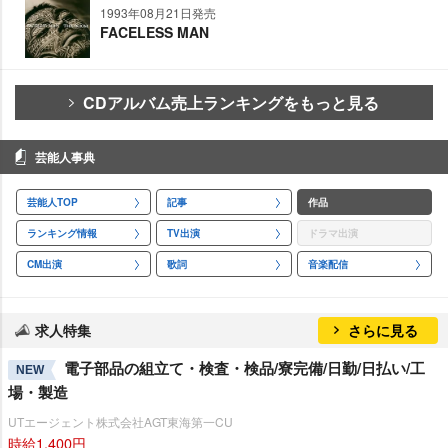
1993年08月21日発売
FACELESS MAN
CDアルバム売上ランキングをもっと見る
芸能人事典
芸能人TOP
記事
作品
ランキング情報
TV出演
ドラマ出演
CM出演
歌詞
音楽配信
求人特集
さらに見る
電子部品の組立て・検査・検品/寮完備/日勤/日払い/工
NEW
場・製造
UTエージェント株式会社AGT東海第一CU
時給1,400円