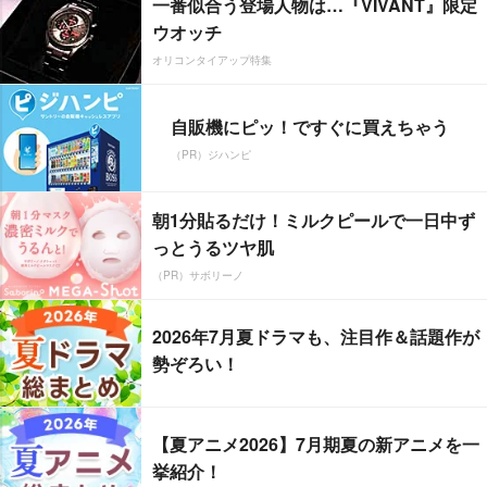
一番似合う登場人物は…『VIVANT』限定
ウオッチ
オリコンタイアップ特集
自販機にピッ！ですぐに買えちゃう
（PR）ジハンピ
朝1分貼るだけ！ミルクピールで一日中ず
っとうるツヤ肌
（PR）サボリーノ
2026年7月夏ドラマも、注目作＆話題作が
勢ぞろい！
【夏アニメ2026】7月期夏の新アニメを一
挙紹介！