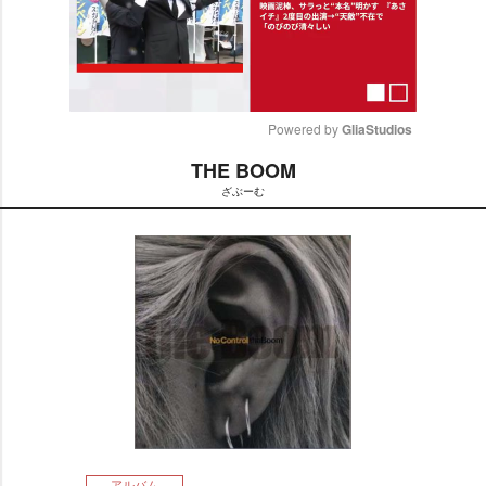
Powered by 
GliaStudios
THE BOOM
M
ざぶーむ
u
t
e
アルバム