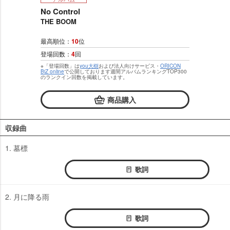
No Control
THE BOOM
最高順位：
10
位
登場回数：
4
回
※「登場回数」は
you大樹
および法人向けサービス・
ORICON
BiZ online
で公開しております週間アルバムランキングTOP300
のランクイン回数を掲載しています。
商品購入
収録曲
1. 墓標
歌詞
2. 月に降る雨
歌詞