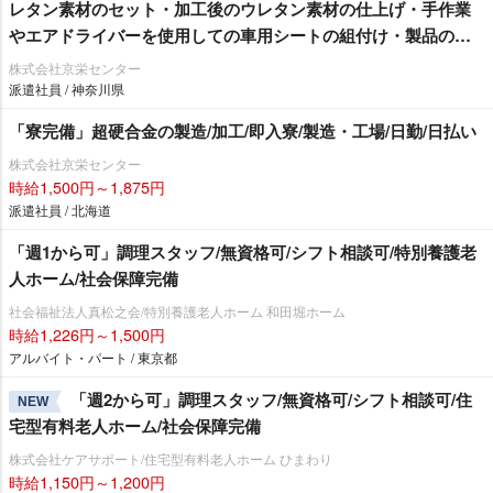
レタン素材のセット・加工後のウレタン素材の仕上げ・手作業
エアドライバーを使用しての車用シートの組付け・製品の検
査作業/即入寮/製造・工場
株式会社京栄センター
派遣社員 / 神奈川県
「寮完備」超硬合金の製造/加工/即入寮/製造・工場/日勤/日払い
株式会社京栄センター
時給1,500円～1,875円
派遣社員 / 北海道
「週1から可」調理スタッフ/無資格可/シフト相談可/特別養護老
人ホーム/社会保障完備
社会福祉法人真松之会/特別養護老人ホーム 和田堀ホーム
時給1,226円～1,500円
アルバイト・パート / 東京都
「週2から可」調理スタッフ/無資格可/シフト相談可/住
NEW
宅型有料老人ホーム/社会保障完備
株式会社ケアサポート/住宅型有料老人ホーム ひまわり
時給1,150円～1,200円