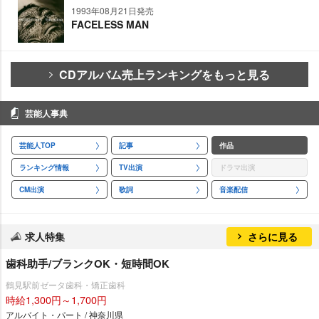
1993年08月21日発売
FACELESS MAN
CDアルバム売上ランキングをもっと見る
芸能人事典
芸能人TOP
記事
作品
ランキング情報
TV出演
ドラマ出演
CM出演
歌詞
音楽配信
求人特集
さらに見る
歯科助手/ブランクOK・短時間OK
鶴見駅前ゼータ歯科・矯正歯科
時給1,300円～1,700円
アルバイト・パート / 神奈川県