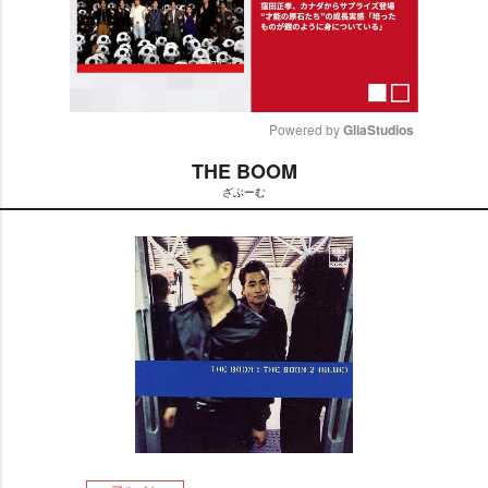
Powered by 
GliaStudios
THE BOOM
M
ざぶーむ
u
t
e