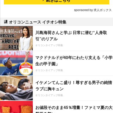
sponsored by 求人ボックス
オリコンニュース イチオシ特集
川島海荷さんと学ぶ 日常に潜む“人身取
引”のリアル
オリコンタイアップ特集
マクドナルドが40年にわたり支える「小学
生の甲子園」
オリコンタイアップ特集
イケメンてんこ盛り！尊すぎる男子の純情
ラブに胸キュン
オリコンタイアップ特集
お値段そのまま45％増量！ファミマ夏の大