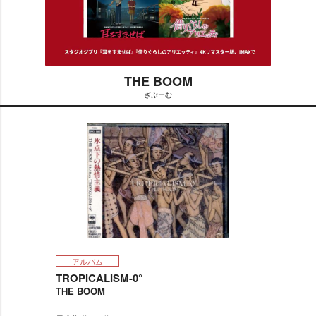
THE BOOM
ざぶーむ
M
u
t
e
アルバム
TROPICALISM-0°
THE BOOM