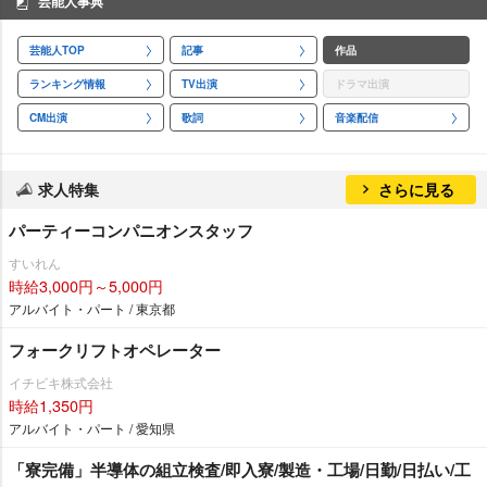
芸能人事典
芸能人TOP
記事
作品
ランキング情報
TV出演
ドラマ出演
CM出演
歌詞
音楽配信
求人特集
さらに見る
パーティーコンパニオンスタッフ
すいれん
時給3,000円～5,000円
アルバイト・パート / 東京都
フォークリフトオペレーター
イチビキ株式会社
時給1,350円
アルバイト・パート / 愛知県
「寮完備」半導体の組立検査/即入寮/製造・工場/日勤/日払い/工