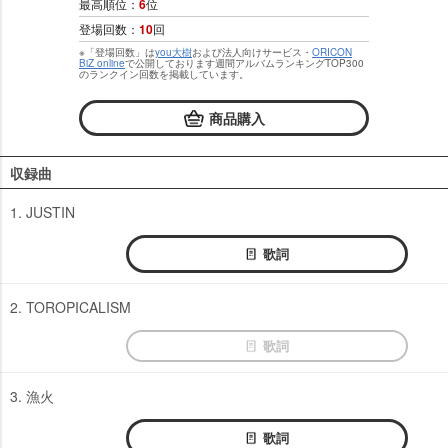
最高順位：
6
位
登場回数：
10
回
※「登場回数」は
you大樹
および法人向けサービス・
ORICON
BiZ online
で公開しております週間アルバムランキングTOP300
のランクイン回数を掲載しています。
商品購入
収録曲
1. JUSTIN
歌詞
2. TOROPICALISM
歌詞
3. 漁火
歌詞