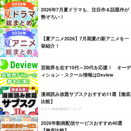
2026年7月夏ドラマも、注目作＆話題作が
勢ぞろい！
【夏アニメ2026】7月期夏の新アニメを一
挙紹介！
芸能界を志す10代～20代を応援！ オーデ
ィション・スクール情報はDeview
漫画読み放題サブスクおすすめ11選【徹底
比較】
オリコン顧客満足度ランキング
2026年動画配信サービスおすすめ40選
【徹底比較】