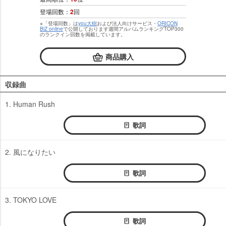
登場回数：
2
回
※「登場回数」は
you大樹
および法人向けサービス・
ORICON
BiZ online
で公開しております週間アルバムランキングTOP300
のランクイン回数を掲載しています。
商品購入
収録曲
1. Human Rush
歌詞
2. 風になりたい
歌詞
3. TOKYO LOVE
歌詞