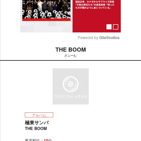
Powered by 
GliaStudios
THE BOOM
M
ざぶーむ
u
t
e
アルバム
極東サンバ
THE BOOM
最高順位：
10
位