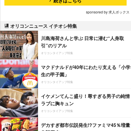
続きはこちら
sponsored by 求人ボックス
オリコンニュース イチオシ特集
川島海荷さんと学ぶ 日常に潜む“人身取
引”のリアル
オリコンタイアップ特集
マクドナルドが40年にわたり支える「小学
生の甲子園」
オリコンタイアップ特集
イケメンてんこ盛り！尊すぎる男子の純情
ラブに胸キュン
オリコンタイアップ特集
デカすぎ都市伝説発生!?ファミマ45％増量