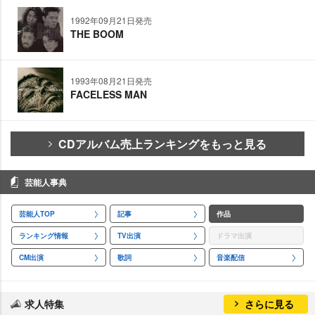
1992年09月21日発売
THE BOOM
1993年08月21日発売
FACELESS MAN
CDアルバム売上ランキングをもっと見る
芸能人事典
芸能人TOP
記事
作品
ランキング情報
TV出演
ドラマ出演
CM出演
歌詞
音楽配信
求人特集
さらに見る