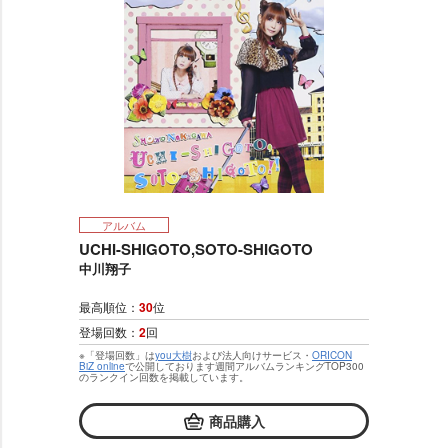
アルバム
UCHI-SHIGOTO,SOTO-SHIGOTO
中川翔子
最高順位：
30
位
登場回数：
2
回
※「登場回数」は
you大樹
および法人向けサービス・
ORICON
BiZ online
で公開しております週間アルバムランキングTOP300
のランクイン回数を掲載しています。
商品購入