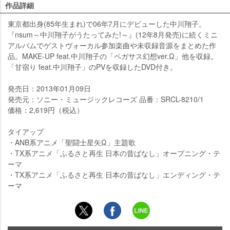
作品詳細
東京都出身(85年生まれ)で06年7月にデビューした中川翔子。
『nsum～中川翔子がうたってみた!～』(12年8月発売)に続くミニ
アルバムでゲストヴォーカル参加楽曲や未収録音源をまとめた作
品。MAKE-UP feat.中川翔子の「ペガサス幻想ver.Ω」他を収録。
「甘宿り feat.中川翔子」のPVを収録したDVD付き。
発売日：2013年01月09日
発売元：ソニー・ミュージックレコーズ 品番：SRCL-8210/1
価格：2,619円（税込）
タイアップ
・ANB系アニメ「聖闘士星矢Ω」主題歌
・TX系アニメ「ふるさと再生 日本の昔ばなし」オープニング・テ
ーマ
・TX系アニメ「ふるさと再生 日本の昔ばなし」エンディング・テ
ーマ