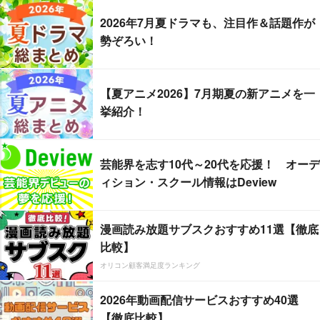
2026年7月夏ドラマも、注目作＆話題作が
勢ぞろい！
【夏アニメ2026】7月期夏の新アニメを一
挙紹介！
芸能界を志す10代～20代を応援！ オーデ
ィション・スクール情報はDeview
漫画読み放題サブスクおすすめ11選【徹底
比較】
オリコン顧客満足度ランキング
2026年動画配信サービスおすすめ40選
【徹底比較】