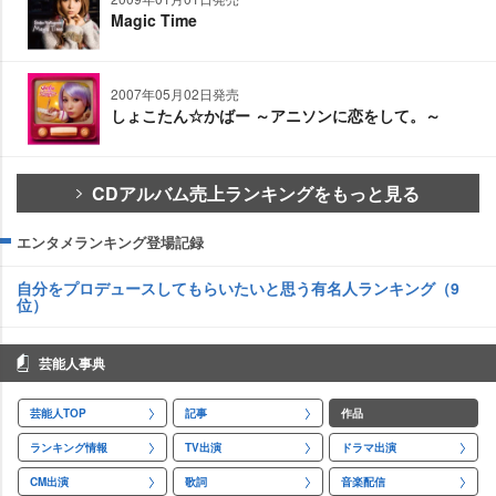
Magic Time
2007年05月02日発売
しょこたん☆かばー ～アニソンに恋をして。～
CDアルバム売上ランキングをもっと見る
エンタメランキング登場記録
自分をプロデュースしてもらいたいと思う有名人ランキング（9
位）
芸能人事典
芸能人TOP
記事
作品
ランキング情報
TV出演
ドラマ出演
CM出演
歌詞
音楽配信