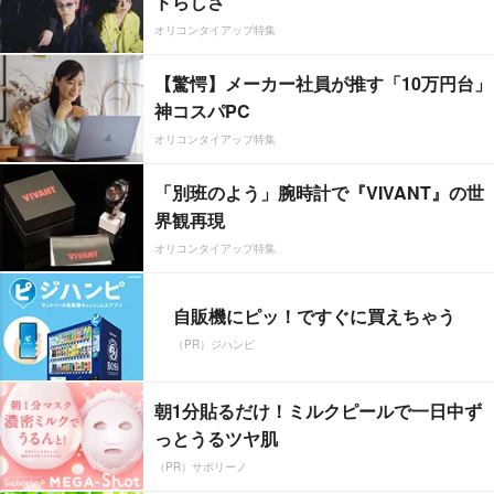
ドらしさ”
オリコンタイアップ特集
【驚愕】メーカー社員が推す「10万円台」
神コスパPC
オリコンタイアップ特集
「別班のよう」腕時計で『VIVANT』の世
界観再現
オリコンタイアップ特集
自販機にピッ！ですぐに買えちゃう
（PR）ジハンピ
朝1分貼るだけ！ミルクピールで一日中ず
っとうるツヤ肌
（PR）サボリーノ