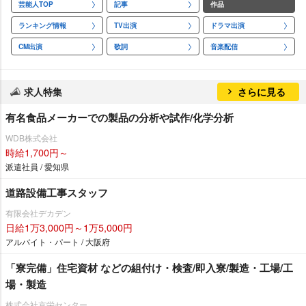
芸能人TOP
記事
作品
ランキング情報
TV出演
ドラマ出演
CM出演
歌詞
音楽配信
求人特集
さらに見る
有名食品メーカーでの製品の分析や試作/化学分析
WDB株式会社
時給1,700円～
派遣社員 / 愛知県
道路設備工事スタッフ
有限会社デカデン
日給1万3,000円～1万5,000円
アルバイト・パート / 大阪府
「寮完備」住宅資材 などの組付け・検査/即入寮/製造・工場/工
場・製造
株式会社京栄センター