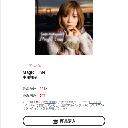
アルバム
Magic Time
中川翔子
最高順位：
11
位
登場回数：
7
回
※「登場回数」は
you大樹
および法人向けサービス・
ORICON
BiZ online
で公開しております週間アルバムランキングTOP300
のランクイン回数を掲載しています。
商品購入