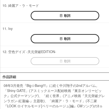
10. 綺麗ア・ラ・モード
歌詞
11. Ivy
歌詞
12. 空色デイズ -天元突破EDITION-
歌詞
作品詳細
08年3月発売『Big☆Bang!!!』に続く中川翔子の2ndアルバム。
「Shiny GATE」(アスミックエース配給映画『東京オンリーピッ
ク』公式テーマソング)、「続く世界」(アニメ映画『天元突破グレ
ンラガン-紅蓮編-』主題歌)、「綺麗ア・ラ・モード」(不二家
『LOOK ロイヤルモード[ベリーのルージュ]編』CMソング)の3ヵ