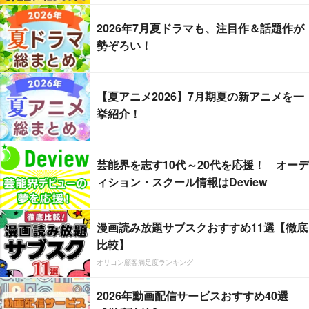
2026年7月夏ドラマも、注目作＆話題作が
勢ぞろい！
【夏アニメ2026】7月期夏の新アニメを一
挙紹介！
芸能界を志す10代～20代を応援！ オーデ
ィション・スクール情報はDeview
漫画読み放題サブスクおすすめ11選【徹底
比較】
オリコン顧客満足度ランキング
2026年動画配信サービスおすすめ40選