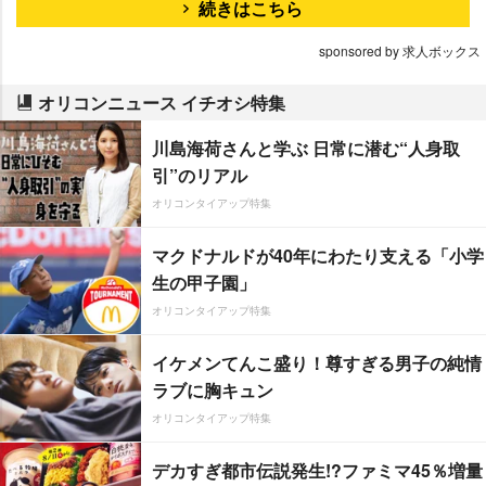
続きはこちら
sponsored by 求人ボックス
オリコンニュース イチオシ特集
川島海荷さんと学ぶ 日常に潜む“人身取
引”のリアル
オリコンタイアップ特集
マクドナルドが40年にわたり支える「小学
生の甲子園」
オリコンタイアップ特集
イケメンてんこ盛り！尊すぎる男子の純情
ラブに胸キュン
オリコンタイアップ特集
デカすぎ都市伝説発生!?ファミマ45％増量