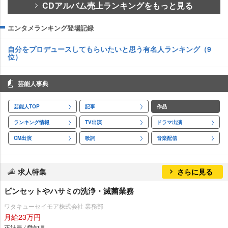
CDアルバム売上ランキングをもっと見る
エンタメランキング登場記録
自分をプロデュースしてもらいたいと思う有名人ランキング（9
位）
芸能人事典
芸能人TOP
記事
作品
ランキング情報
TV出演
ドラマ出演
CM出演
歌詞
音楽配信
求人特集
さらに見る
ピンセットやハサミの洗浄・滅菌業務
ワタキューセイモア株式会社 業務部
月給23万円
正社員 / 愛知県