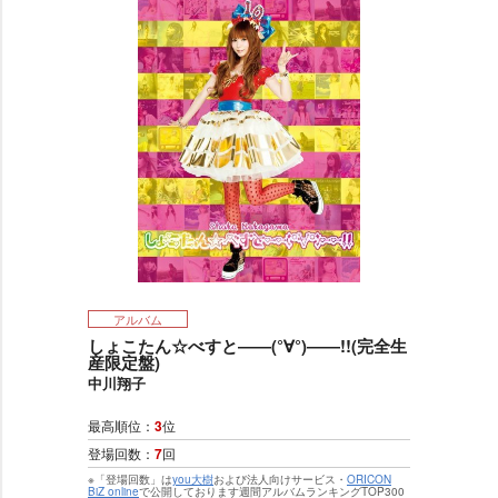
アルバム
しょこたん☆べすと――(°∀°)――!!(完全生
産限定盤)
中川翔子
最高順位：
3
位
登場回数：
7
回
※「登場回数」は
you大樹
および法人向けサービス・
ORICON
BiZ online
で公開しております週間アルバムランキングTOP300