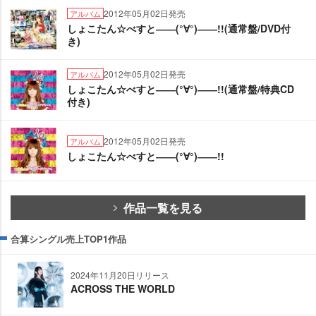
2012年05月02日発売
アルバム
しょこたん☆べすと――(°∀°)――!!(通常盤/DVD付
き)
2012年05月02日発売
アルバム
しょこたん☆べすと――(°∀°)――!!(通常盤/特典CD
付き)
2012年05月02日発売
アルバム
しょこたん☆べすと――(°∀°)――!!
作品一覧を見る
合算シングル売上TOP1作品
2024年11月20日リリース
ACROSS THE WORLD