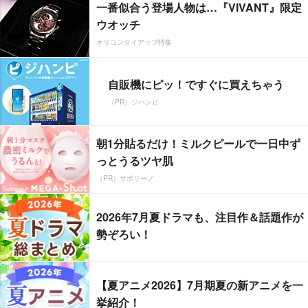
一番似合う登場人物は…『VIVANT』限定
ウオッチ
オリコンタイアップ特集
自販機にピッ！ですぐに買えちゃう
（PR）ジハンピ
朝1分貼るだけ！ミルクピールで一日中ず
っとうるツヤ肌
（PR）サボリーノ
2026年7月夏ドラマも、注目作＆話題作が
勢ぞろい！
【夏アニメ2026】7月期夏の新アニメを一
挙紹介！