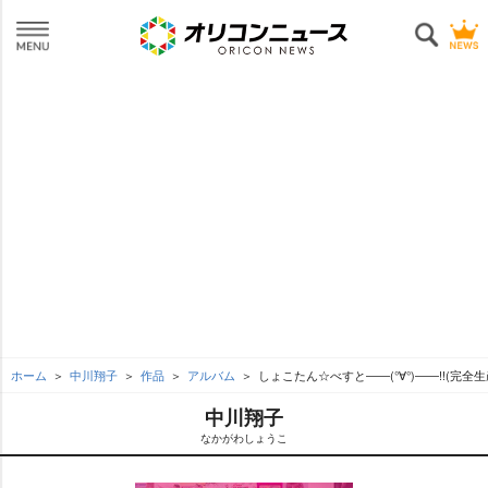
ホーム
中川翔子
作品
アルバム
しょこたん☆べすと――(°∀°)――!!(完全
中川翔子
なかがわしょうこ