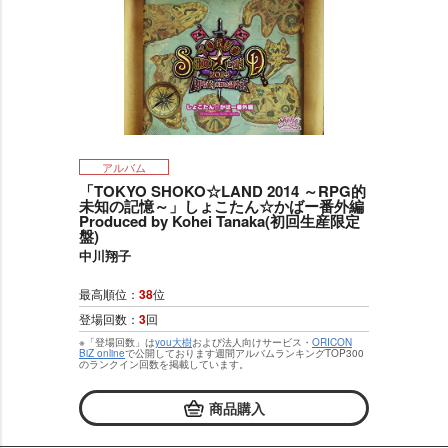
アルバム
「TOKYO SHOKO☆LAND 2014 ～RPG的
未知の記憶～」しょこたん☆かばー番外編
Produced by Kohei Tanaka(初回生産限定
盤)
中川翔子
最高順位：
38
位
登場回数：
3
回
※「登場回数」は
you大樹
および法人向けサービス・
ORICON
BiZ online
で公開しております週間アルバムランキングTOP300
のランクイン回数を掲載しています。
商品購入