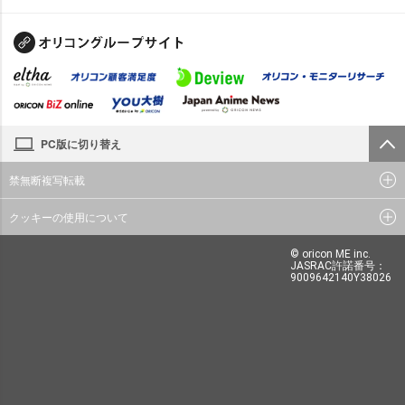
PC版に切り替え
禁無断複写転載
クッキーの使用について
© oricon ME inc.
JASRAC許諾番号：
9009642140Y38026