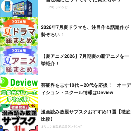
（PR）ジハンピ
2026年7月夏ドラマも、注目作＆話題作が
勢ぞろい！
【夏アニメ2026】7月期夏の新アニメを一
挙紹介！
芸能界を志す10代～20代を応援！ オーデ
ィション・スクール情報はDeview
漫画読み放題サブスクおすすめ11選【徹底
比較】
オリコン顧客満足度ランキング