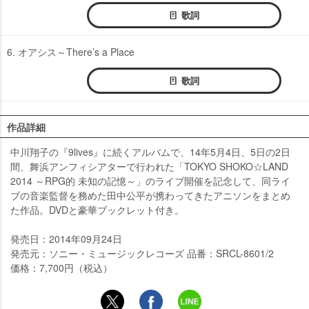
歌詞
6. オアシス～There’s a Place
歌詞
作品詳細
中川翔子の『9lives』に続くアルバムで、14年5月4日、5日の2日
間、舞浜アンフィシアターで行われた「TOKYO SHOKO☆LAND
2014 ～RPG的 未知の記憶～」のライブ開催を記念して、同ライ
ブの音楽監督を務めた田中公平が携わってきたアニソンをまとめ
た作品。DVDと豪華ブックレット付き。
発売日：2014年09月24日
発売元：ソニー・ミュージックレコーズ 品番：SRCL-8601/2
価格：7,700円（税込）