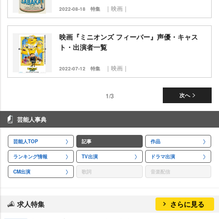
｜映画｜
2022-08-18
特集
映画『ミニオンズ フィーバー』声優・キャス
ト・出演者一覧
｜映画｜
2022-07-12
特集
1/3
次へ
芸能人事典
芸能人TOP
記事
作品
ランキング情報
TV出演
ドラマ出演
CM出演
歌詞
音楽配信
求人特集
さらに見る