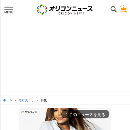
ホーム
尾野真千子
特集
このニュースを見る
arrow_forward_ios