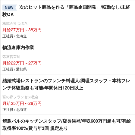
次のヒット商品を作る「商品企画開発」/転勤なし/未経
NEW
験OK
株式会社つぼ八
月給27万円～38万円
正社員 / 北海道
物流倉庫内作業
弥冨営業所
月給22万円～27万円
正社員 / 愛知県
結婚式場レストランのフレンチ料理人/調理スタッフ・本格フレ
ンチ体験勤務も可能/年間休日120日以上
宮の森フランセス教会
月給25万円～26万円
正社員 / 北海道
焼鳥バルのキッチンスタッフ/店長候補/年収600万円超も可/有給
取得率100%/賞与年3回 規定あり