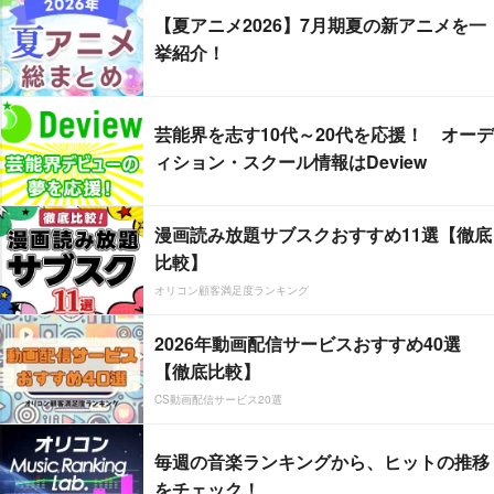
【夏アニメ2026】7月期夏の新アニメを一
挙紹介！
芸能界を志す10代～20代を応援！ オーデ
ィション・スクール情報はDeview
漫画読み放題サブスクおすすめ11選【徹底
比較】
オリコン顧客満足度ランキング
2026年動画配信サービスおすすめ40選
【徹底比較】
CS動画配信サービス20選
毎週の音楽ランキングから、ヒットの推移
をチェック！