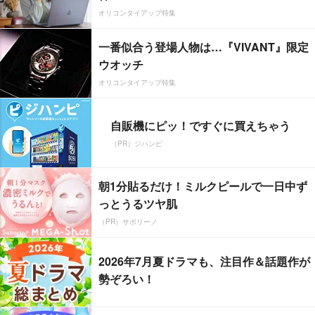
オリコンタイアップ特集
一番似合う登場人物は…『VIVANT』限定
ウオッチ
オリコンタイアップ特集
自販機にピッ！ですぐに買えちゃう
（PR）ジハンピ
朝1分貼るだけ！ミルクピールで一日中ず
っとうるツヤ肌
（PR）サボリーノ
2026年7月夏ドラマも、注目作＆話題作が
勢ぞろい！