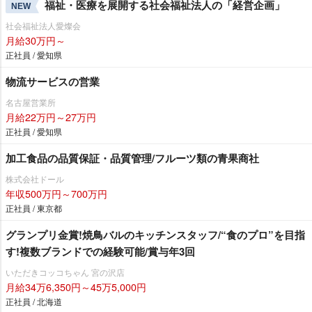
福祉・医療を展開する社会福祉法人の「経営企画」
NEW
社会福祉法人愛燦会
月給30万円～
正社員 / 愛知県
物流サービスの営業
名古屋営業所
月給22万円～27万円
正社員 / 愛知県
加工食品の品質保証・品質管理/フルーツ類の青果商社
株式会社ドール
年収500万円～700万円
正社員 / 東京都
グランプリ金賞!焼鳥バルのキッチンスタッフ/“食のプロ”を目指
す!複数ブランドでの経験可能/賞与年3回
いただきコッコちゃん 宮の沢店
月給34万6,350円～45万5,000円
正社員 / 北海道