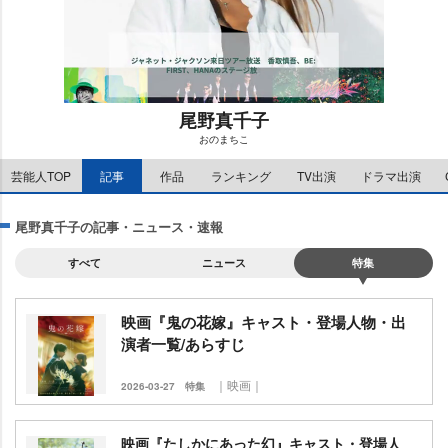
尾野真千子
おのまちこ
M
芸能人TOP
記事
作品
ランキング
TV出演
ドラマ出演
u
t
e
尾野真千子の記事・ニュース・速報
すべて
ニュース
特集
映画『鬼の花嫁』キャスト・登場人物・出
演者一覧/あらすじ
｜映画｜
2026-03-27
特集
映画『たしかにあった幻』キャスト・登場人