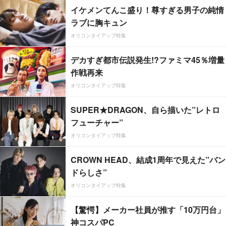
イケメンてんこ盛り！尊すぎる男子の純情
ラブに胸キュン
オリコンタイアップ特集
デカすぎ都市伝説発生!?ファミマ45％増量
作戦再来
オリコンタイアップ特集
SUPER★DRAGON、自ら描いた”レトロ
フューチャー”
オリコンタイアップ特集
CROWN HEAD、結成1周年で見えた”バン
ドらしさ”
オリコンタイアップ特集
【驚愕】メーカー社員が推す「10万円台」
神コスパPC