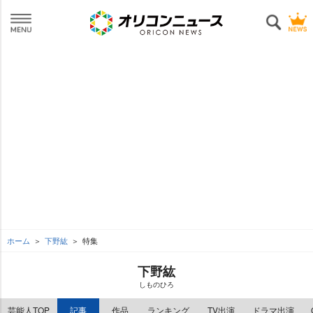
ホーム
下野紘
特集
下野紘
しものひろ
芸能人TOP
記事
作品
ランキング
TV出演
ドラマ出演