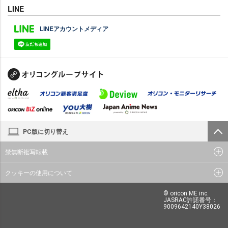
LINE
LINEアカウントメディア
PC版に切り替え
禁無断複写転載
クッキーの使用について
© oricon ME inc.
JASRAC許諾番号：
9009642140Y38026