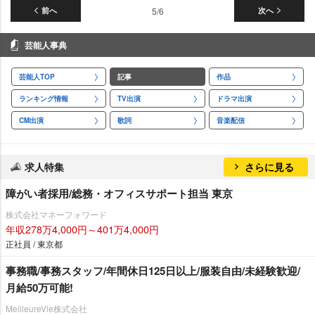
前へ
5/6
次へ
芸能人事典
芸能人TOP
記事
作品
ランキング情報
TV出演
ドラマ出演
CM出演
歌詞
音楽配信
求人特集
さらに見る
障がい者採用/総務・オフィスサポート担当 東京
株式会社マネーフォワード
年収278万4,000円～401万4,000円
正社員 / 東京都
事務職/事務スタッフ/年間休日125日以上/服装自由/未経験歓迎/
月給50万可能!
MeilleureVie株式会社