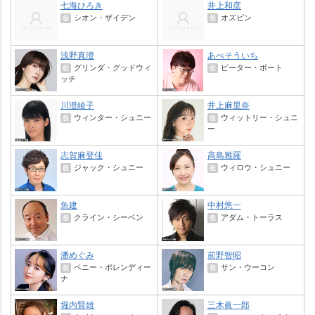
七海ひろき
井上和彦
シオン・ザイデン
オズピン
役
役
浅野真澄
あべそういち
グリンダ・グッドウィ
ピーター・ポート
役
役
ッチ
川澄綾子
井上麻里奈
ウィンター・シュニー
ウィットリー・シュニ
役
役
ー
志賀麻登佳
高島雅羅
ジャック・シュニー
ウィロウ・シュニー
役
役
魚建
中村悠一
クライン・シーベン
アダム・トーラス
役
役
潘めぐみ
前野智昭
ペニー・ポレンディー
サン・ウーコン
役
役
ナ
堀内賢雄
三木眞一郎