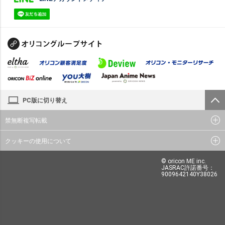
PC版に切り替え
禁無断複写転載
クッキーの使用について
© oricon ME inc.
JASRAC許諾番号：
9009642140Y38026