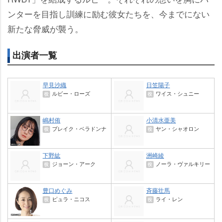
ンターを目指し訓練に励む彼女たちを、今までにない
新たな脅威が襲う。
出演者一覧
早見沙織
日笠陽子
ルビー・ローズ
ワイス・シュニー
役
役
嶋村侑
小清水亜美
ブレイク・ベラドンナ
ヤン・シャオロン
役
役
下野紘
洲崎綾
ジョーン・アーク
ノーラ・ヴァルキリー
役
役
豊口めぐみ
斉藤壮馬
ピュラ・ニコス
ライ・レン
役
役