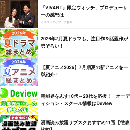
『VIVANT』限定ウオッチ、プロデューサ
ーの感想は
オリコンタイアップ特集
2026年7月夏ドラマも、注目作＆話題作が
勢ぞろい！
【夏アニメ2026】7月期夏の新アニメを一
挙紹介！
芸能界を志す10代～20代を応援！ オーデ
ィション・スクール情報はDeview
漫画読み放題サブスクおすすめ11選【徹底
比較】