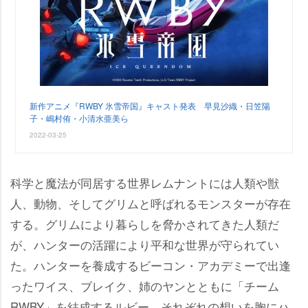
新作アニメ『RWBY 氷雪帝国』キャスト発表 早見沙織・日笠陽
子・嶋村侑・小清水亜美ら
2022-03-25
科学と魔法が同居する世界レムナントには人類や獣
人、動物、そしてグリムと呼ばれるモンスターが存在
する。グリムにより暮らしを脅かされてきた人類だ
が、ハンターの活躍により平和な世界が守られてい
た。ハンターを養成するビーコン・アカデミーで出逢
ったワイス、ブレイク、姉のヤンとともに「チーム
RWBY」を結成するルビー。それぞれの想いを胸にハ