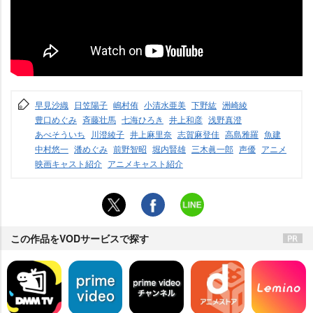
早見沙織
日笠陽子
嶋村侑
小清水亜美
下野紘
洲崎綾
豊口めぐみ
斉藤壮馬
七海ひろき
井上和彦
浅野真澄
あべそういち
川澄綾子
井上麻里奈
志賀麻登佳
高島雅羅
魚建
中村悠一
潘めぐみ
前野智昭
堀内賢雄
三木眞一郎
声優
アニメ
映画キャスト紹介
アニメキャスト紹介
この作品をVODサービスで探す