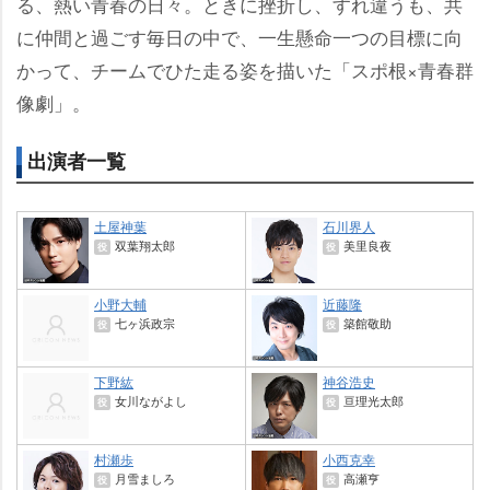
る、熱い青春の日々。ときに挫折し、すれ違うも、共
に仲間と過ごす毎日の中で、一生懸命一つの目標に向
かって、チームでひた走る姿を描いた「スポ根×青春群
像劇」。
出演者一覧
土屋神葉
石川界人
双葉翔太郎
美里良夜
役
役
小野大輔
近藤隆
七ヶ浜政宗
築館敬助
役
役
下野紘
神谷浩史
女川ながよし
亘理光太郎
役
役
村瀬歩
小西克幸
月雪ましろ
高瀬亨
役
役