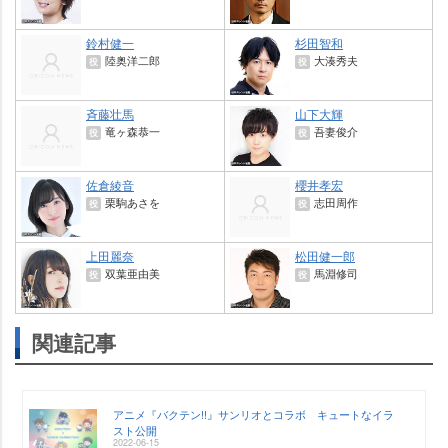
鈴村健一
杉田智和
陸奥洋二郎
大湊秀夫
役
役
斉藤壮馬
山下大輝
竜ヶ森恭一
吾妻俊介
役
役
佐倉綾音
櫻井孝宏
栗駒あさを
志田周作
役
役
上田麗奈
松田健一郎
双葉亜由美
馬淵修司
役
役
関連記事
アニメ『バクテン!!』サンリオとコラボ キュートなイラ
スト公開
2022-06-15