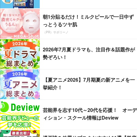
朝1分貼るだけ！ミルクピールで一日中ず
っとうるツヤ肌
（PR）サボリーノ
2026年7月夏ドラマも、注目作＆話題作が
勢ぞろい！
【夏アニメ2026】7月期夏の新アニメを一
挙紹介！
芸能界を志す10代～20代を応援！ オーデ
ィション・スクール情報はDeview