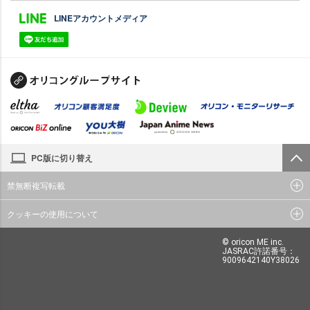
LINEアカウントメディア
PC版に切り替え
禁無断複写転載
クッキーの使用について
© oricon ME inc.
JASRAC許諾番号：
9009642140Y38026