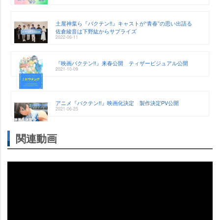
土屋神葉ら『バクテン!!』キャストが“青春”の思い出語る
佐倉綾音は下野紘からサプライズ
2022-06-11
『映画バクテン!!』来春公開 ティザービジュアル公開
2021-10-09
アニメ『バクテン!!』映画化決定 製作決定PV公開
2021-06-25
関連動画