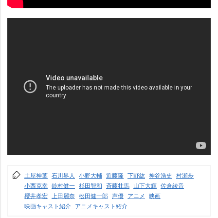
土屋神葉
石川界人
小野大輔
近藤隆
下野紘
神谷浩史
村瀬歩
小西克幸
鈴村健一
杉田智和
斉藤壮馬
山下大輝
佐倉綾音
櫻井孝宏
上田麗奈
松田健一郎
声優
アニメ
映画
映画キャスト紹介
アニメキャスト紹介