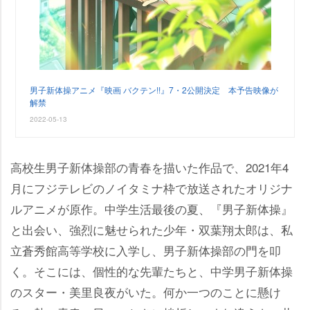
男子新体操アニメ『映画 バクテン!!』7・2公開決定 本予告映像が
解禁
2022-05-13
高校生男子新体操部の青春を描いた作品で、2021年4
月にフジテレビのノイタミナ枠で放送されたオリジナ
ルアニメが原作。中学生活最後の夏、『男子新体操』
と出会い、強烈に魅せられた少年・双葉翔太郎は、私
立蒼秀館高等学校に入学し、男子新体操部の門を叩
く。そこには、個性的な先輩たちと、中学男子新体操
のスター・美里良夜がいた。何か一つのことに懸け