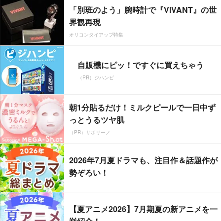
「別班のよう」腕時計で『VIVANT』の世
界観再現
オリコンタイアップ特集
自販機にピッ！ですぐに買えちゃう
（PR）ジハンピ
朝1分貼るだけ！ミルクピールで一日中ず
っとうるツヤ肌
（PR）サボリーノ
2026年7月夏ドラマも、注目作＆話題作が
勢ぞろい！
【夏アニメ2026】7月期夏の新アニメを一