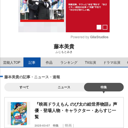
Powered by 
GliaStudios
藤本美貴
M
ふじもとみき
u
t
芸能人TOP
記事
作品
ランキング
TV出演
ドラマ出演
e
藤本美貴の記事・ニュース・速報
すべて
ニュース
特集
『映画ドラえもん のび太の絵世界物語』声
優・登場人物・キャラクター・あらすじ一
覧
｜映画｜
2025-03-07
特集