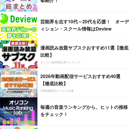
挙紹介！
芸能界を志す10代～20代を応援！ オーデ
ィション・スクール情報はDeview
漫画読み放題サブスクおすすめ11選【徹底
比較】
オリコン顧客満足度ランキング
2026年動画配信サービスおすすめ40選
【徹底比較】
CS動画配信サービス20選
毎週の音楽ランキングから、ヒットの推移
をチェック！