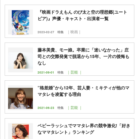
『映画ドラえもん のび太と空の理想郷(ユート
ピア)』声優・キャスト・出演者一覧
｜映画｜
2023-02-27
特集
藤本美貴、モー娘。卒業に「迷いなかった」庄
司との交際発覚で脱退から15年、一片の後悔も
なし
｜芸能 ｜
2021-09-01
特集
“格差婚”から12年、芸人妻・ミキティが他のマ
マタレを凌駕する理由
｜芸能 ｜
2021-06-23
特集
ベビーラッシュでママタレ界の競争激化!「好き
なママタレント」ランキング