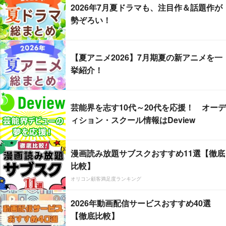
2026年7月夏ドラマも、注目作＆話題作が
勢ぞろい！
【夏アニメ2026】7月期夏の新アニメを一
挙紹介！
芸能界を志す10代～20代を応援！ オーデ
ィション・スクール情報はDeview
漫画読み放題サブスクおすすめ11選【徹底
比較】
オリコン顧客満足度ランキング
2026年動画配信サービスおすすめ40選
【徹底比較】