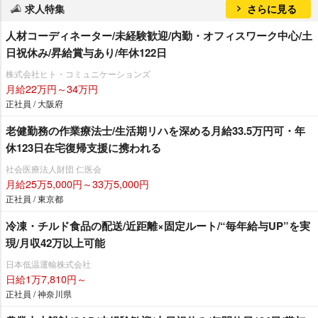
求人特集
さらに見る
人材コーディネーター/未経験歓迎/内勤・オフィスワーク中心/土
日祝休み/昇給賞与あり/年休122日
株式会社ヒト・コミュニケーションズ
月給22万円～34万円
正社員 / 大阪府
老健勤務の作業療法士/生活期リハを深める月給33.5万円可・年
休123日在宅復帰支援に携われる
社会医療法人財団 仁医会
月給25万5,000円～33万5,000円
正社員 / 東京都
冷凍・チルド食品の配送/近距離×固定ルート/“毎年給与UP”を実
現/月収42万以上可能
日本低温運輸株式会社
日給1万7,810円～
正社員 / 神奈川県