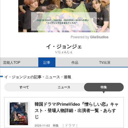
Powered by 
GliaStudios
イ・ジョンジェ
M
いじょんじぇ
u
t
芸能人TOP
記事
作品
TV出演
e
イ・ジョンジェの記事・ニュース・速報
すべて
ニュース
特集
韓国ドラマ/PrimeVideo『憎らしい恋』キャ
スト・登場人物詳細・出演者一覧・あらす
じ
｜ドラマ｜
2025-11-02
特集