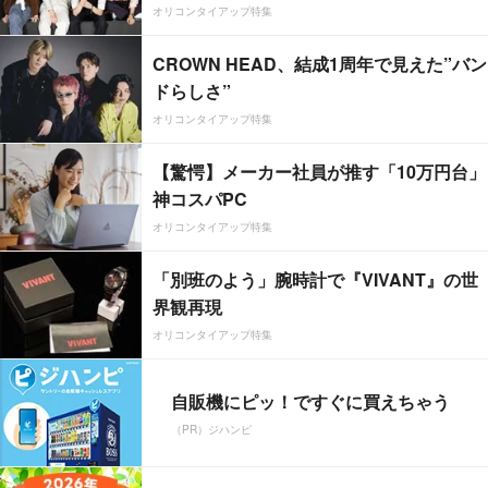
オリコンタイアップ特集
CROWN HEAD、結成1周年で見えた”バン
ドらしさ”
オリコンタイアップ特集
【驚愕】メーカー社員が推す「10万円台」
神コスパPC
オリコンタイアップ特集
「別班のよう」腕時計で『VIVANT』の世
界観再現
オリコンタイアップ特集
自販機にピッ！ですぐに買えちゃう
（PR）ジハンピ