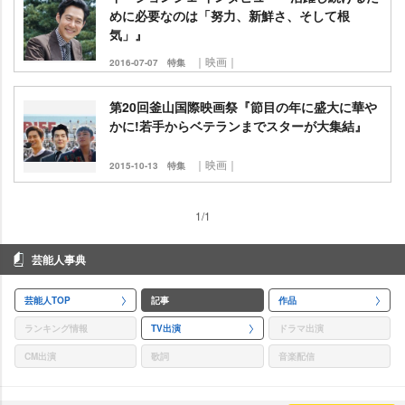
めに必要なのは「努力、新鮮さ、そして根
気」』
｜映画｜
2016-07-07
特集
第20回釜山国際映画祭『節目の年に盛大に華
かに!若手からベテランまでスターが大集結』
｜映画｜
2015-10-13
特集
1/1
芸能人事典
芸能人TOP
記事
作品
ランキング情報
TV出演
ドラマ出演
CM出演
歌詞
音楽配信