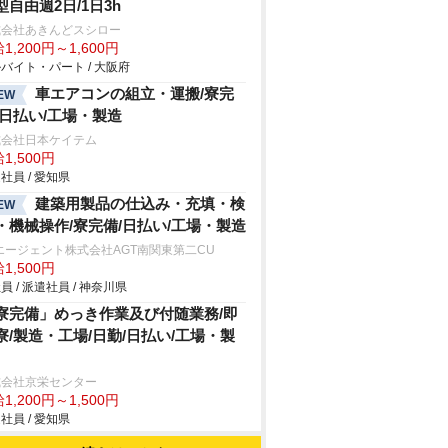
型自由週2日/1日3h
式会社あきんどスシロー
1,200円～1,600円
バイト・パート / 大阪府
車エアコンの組立・運搬/寮完
EW
/日払い/工場・製造
式会社日本ケイテム
1,500円
社員 / 愛知県
建築用製品の仕込み・充填・検
EW
・機械操作/寮完備/日払い/工場・製造
エージェント株式会社AGT南関東第二CU
1,500円
員 / 派遣社員 / 神奈川県
寮完備」めっき作業及び付随業務/即
寮/製造・工場/日勤/日払い/工場・製
式会社京栄センター
1,200円～1,500円
社員 / 愛知県