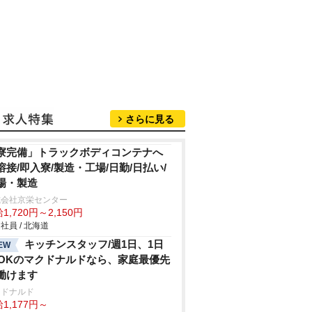
さらに見る
寮完備」トラックボディコンテナへ
溶接/即入寮/製造・工場/日勤/日払い/
場・製造
式会社京栄センター
1,720円～2,150円
社員 / 北海道
キッチンスタッフ/週1日、1日
EW
hOKのマクドナルドなら、家庭最優先
働けます
クドナルド
1,177円～