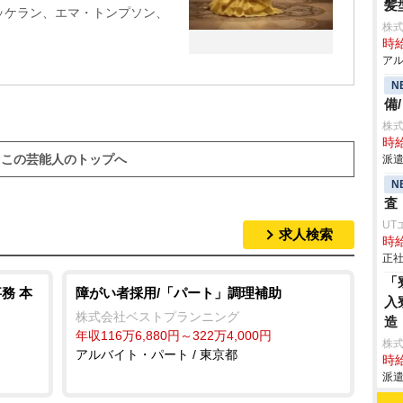
髪
ッケラン、エマ・トンプソン、
株
時給
アル
N
備
株
時給
この芸能人のトップへ
派遣
N
査
UT
求人検索
時給
正社
「
務 本
障がい者採用/「パート」調理補助
入
株式会社ベストプランニング
造
年収116万6,880円～322万4,000円
株
アルバイト・パート / 東京都
時給
派遣