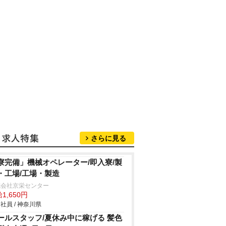
さらに見る
寮完備」機械オペレーター/即入寮/製
・工場/工場・製造
式会社京栄センター
1,650円
社員 / 神奈川県
ールスタッフ/夏休み中に稼げる 髪色