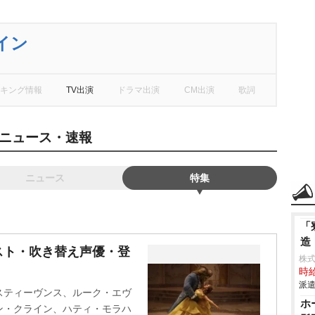
イン
キング情報
TV出演
ドラマ出演
CM出演
歌詞
ニュース・速報
ニュース
特集
「
造
スト・吹き替え声優・登
株
時給
派遣
スティーヴンス、ルーク・エヴ
ホ
ン・クライン、ハティ・モラハ