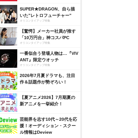
SUPER★DRAGON、自ら描
いた”レトロフューチャー”
オリコンタイアップ特集
【驚愕】メーカー社員が推す
「10万円台」神コスパPC
オリコンタイアップ特集
一番似合う登場人物は…『VIV
ANT』限定ウオッチ
オリコンタイアップ特集
2026年7月夏ドラマも、注目
作＆話題作が勢ぞろい！
【夏アニメ2026】7月期夏の
新アニメを一挙紹介！
芸能界を志す10代～20代を応
援！オーディション・スクー
ル情報はDeview