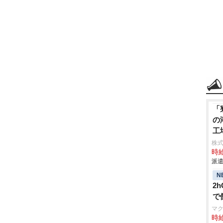
「
の
工
株
時給
派遣
N
2
で
マ
時給