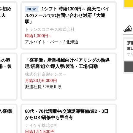
や初め
1シフト 時給1300円～ 楽天モバイ
NEW
丈夫
ルのメールでのお問い合わせ対応「大通
駅」
トランスコスモス株式会社
時給1,300円～
アルバイト・パート / 北海道
茶
違
オ
への溶
「寮完備」産業機械向けベアリングの熱処
工場・製
理/研磨/組立/即入寮/製造・工場/日勤
株式会社京栄センター
月給23万6,000円
派遣社員 / 神奈川県
入寮/製
60代・70代活躍中/交通誘導警備/週2・3日
からOK/研修中も手当有
テイケイ株式会社
日給1万1,500円