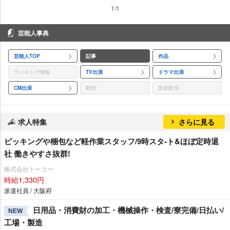
1/1
芸能人事典
芸能人TOP
記事
作品
ランキング情報
TV出演
ドラマ出演
CM出演
歌詞
音楽配信
求人特集
さらに見る
ピッキングや梱包など軽作業スタッフ/9時スタ-ト&ほぼ定時退
社 働きやすさ抜群!
株式会社トーコー
時給1,330円
派遣社員 / 大阪府
日用品・消費財の加工・機械操作・検査/寮完備/日払い/
NEW
工場・製造