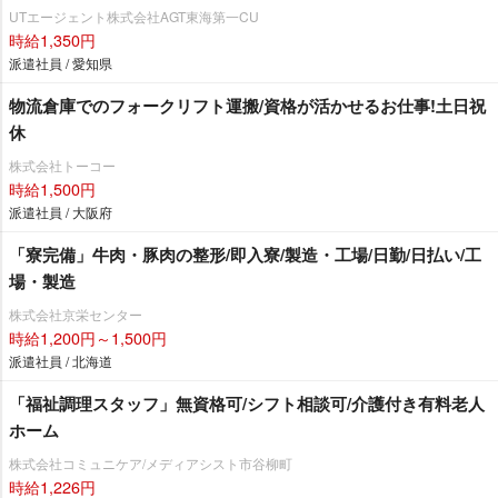
UTエージェント株式会社AGT東海第一CU
時給1,350円
派遣社員 / 愛知県
物流倉庫でのフォークリフト運搬/資格が活かせるお仕事!土日祝
休
株式会社トーコー
時給1,500円
派遣社員 / 大阪府
「寮完備」牛肉・豚肉の整形/即入寮/製造・工場/日勤/日払い/工
場・製造
株式会社京栄センター
時給1,200円～1,500円
派遣社員 / 北海道
「福祉調理スタッフ」無資格可/シフト相談可/介護付き有料老人
ホーム
株式会社コミュニケア/メディアシスト市谷柳町
時給1,226円