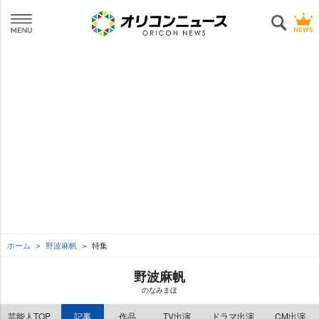
ホーム
野波麻帆
特集
野波麻帆
のなみまほ
芸能人TOP
記事
作品
TV出演
ドラマ出演
CM出演