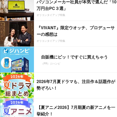
パソコンメーカー社員が本気で選んだ「10
万円台PC３選」
オリコンタイアップ特集
『VIVANT』限定ウオッチ、プロデューサ
ーの感想は
オリコンタイアップ特集
自販機にピッ！ですぐに買えちゃう
（PR）ジハンピ
2026年7月夏ドラマも、注目作＆話題作が
勢ぞろい！
【夏アニメ2026】7月期夏の新アニメを一
挙紹介！