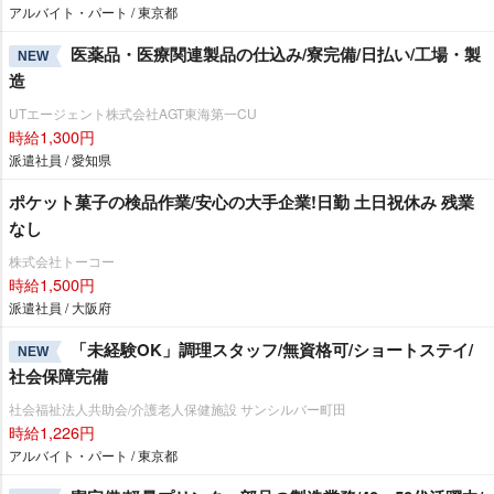
アルバイト・パート / 東京都
医薬品・医療関連製品の仕込み/寮完備/日払い/工場・製
NEW
造
UTエージェント株式会社AGT東海第一CU
時給1,300円
派遣社員 / 愛知県
ポケット菓子の検品作業/安心の大手企業!日勤 土日祝休み 残業
なし
株式会社トーコー
時給1,500円
派遣社員 / 大阪府
「未経験OK」調理スタッフ/無資格可/ショートステイ/
NEW
社会保障完備
社会福祉法人共助会/介護老人保健施設 サンシルバー町田
時給1,226円
アルバイト・パート / 東京都