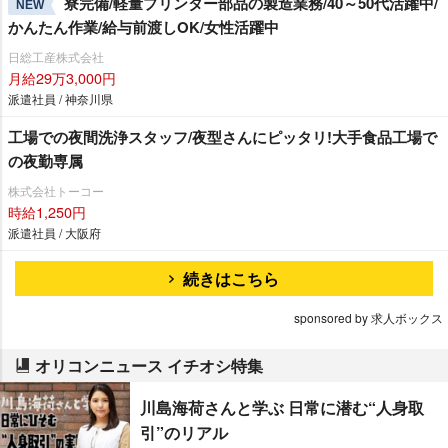
寮完備/軽量プリンター部品の製造業務/40～50代活躍中/
NEW
かんたん作業/給与前渡しOK/女性活躍中
日総工産株式会社
月給29万3,000円
派遣社員 / 神奈川県
工場での夜間洗浄スタッフ/夜型さんにピッタリ!大手食品工場で
の夜勤専属
株式会社トーコー
時給1,250円
派遣社員 / 大阪府
続きはこちら
sponsored by 求人ボックス
オリコンニュース イチオシ特集
川島海荷さんと学ぶ 日常に潜む“人身取
引”のリアル