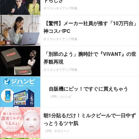
ドらしさ”
オリコンタイアップ特集
【驚愕】メーカー社員が推す「10万円台」
神コスパPC
オリコンタイアップ特集
「別班のよう」腕時計で『VIVANT』の世
界観再現
オリコンタイアップ特集
自販機にピッ！ですぐに買えちゃう
（PR）ジハンピ
朝1分貼るだけ！ミルクピールで一日中ず
っとうるツヤ肌
（PR）サボリーノ