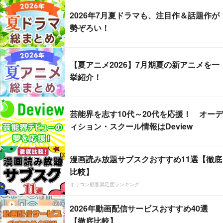
2026年7月夏ドラマも、注目作＆話題作が
勢ぞろい！
【夏アニメ2026】7月期夏の新アニメを一
挙紹介！
芸能界を志す10代～20代を応援！ オーデ
ィション・スクール情報はDeview
漫画読み放題サブスクおすすめ11選【徹底
比較】
オリコン顧客満足度ランキング
2026年動画配信サービスおすすめ40選
【徹底比較】