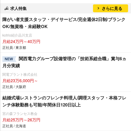
求人特集
さらに見る
障がい者支援スタッフ・デイサービス/完全週休2日制/ブランク
OK/無資格・未経験OK
kotrio紹介品川支店
月給24万円～40万円
正社員 / 東京都
関西電力グループ設備管理の「技術系総合職」賞与6ヵ
NEW
月分実績
関電プラント株式会社
月給23万6,000円～
正社員 / 大阪府
結婚式場レストランのフレンチ料理人/調理スタッフ・本格フレ
ンチ体験勤務も可能/年間休日120日以上
宮の森フランセス教会
月給25万円～26万円
正社員 / 北海道