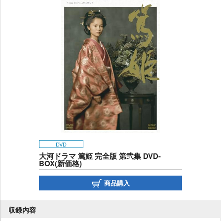
DVD
大河ドラマ 篤姫 完全版 第弐集 DVD-
BOX(新価格)
商品購入
収録内容