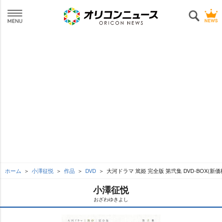
ホーム
小澤征悦
作品
DVD
大河ドラマ 篤姫 完全版 第弐集 DVD-BOX(新価
小澤征悦
おざわゆきよし