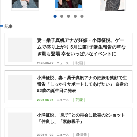
記事
妻・桑子真帆アナが妊娠・小澤征悦、ゲー
ムで盛り上がり 5月に第1子誕生報告の草な
ぎ剛も登場 幸せいっぱいなイベントに
｜映画｜
2026-06-27
ニュース
小澤征悦、妻・桑子真帆アナの妊娠を笑顔で生
報告「しっかりサポートしてあげたい」 自身の
52歳の誕生日に発表
｜芸能｜
2026-06-06
ニュース
小澤征悦、“息子”との再会に歓喜の2ショット
「仲良し」「素敵親子」
｜SNS発｜
2026-01-22
ニュース