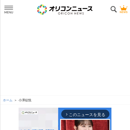
ホーム
小澤征悦
このニュースを見る
arrow_forward_ios