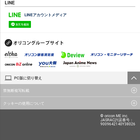
LINE
LINEアカウントメディア
PC版に切り替え
禁無断複写転載
クッキーの使用について
© oricon ME inc.
JASRAC許諾番号：
9009642140Y38026