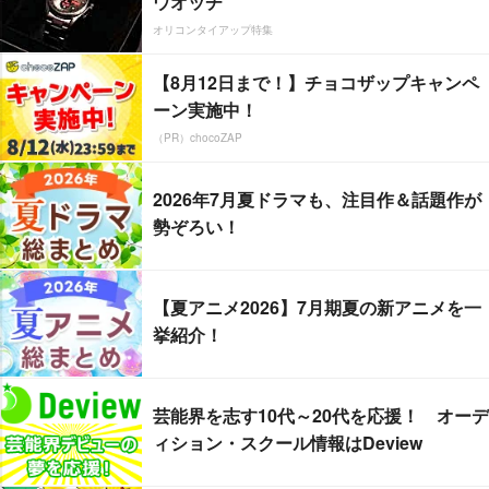
ウオッチ
オリコンタイアップ特集
【8月12日まで！】チョコザップキャンペ
ーン実施中！
（PR）chocoZAP
2026年7月夏ドラマも、注目作＆話題作が
勢ぞろい！
【夏アニメ2026】7月期夏の新アニメを一
挙紹介！
芸能界を志す10代～20代を応援！ オーデ
ィション・スクール情報はDeview