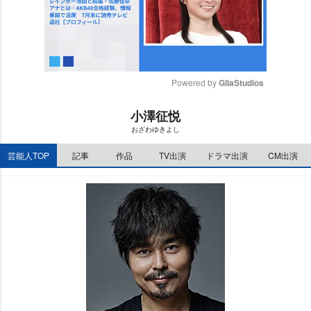
Powered by 
GliaStudios
M
小澤征悦
u
おざわゆきよし
t
e
芸能人TOP
記事
作品
TV出演
ドラマ出演
CM出演