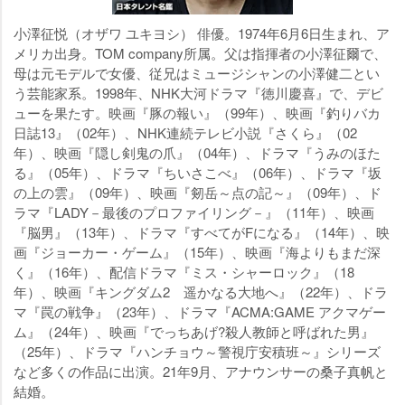
小澤征悦（オザワ ユキヨシ） 俳優。1974年6月6日生まれ、ア
メリカ出身。TOM company所属。父は指揮者の小澤征爾で、
母は元モデルで女優、従兄はミュージシャンの小澤健二とい
う芸能家系。1998年、NHK大河ドラマ『徳川慶喜』で、デビ
ューを果たす。映画『豚の報い』（99年）、映画『釣りバカ
日誌13』（02年）、NHK連続テレビ小説『さくら』（02
年）、映画『隠し剣鬼の爪』（04年）、ドラマ『うみのほた
る』（05年）、ドラマ『ちいさこべ』（06年）、ドラマ『坂
の上の雲』（09年）、映画『剱岳～点の記～』（09年）、ド
ラマ『LADY－最後のプロファイリング－』（11年）、映画
『脳男』（13年）、ドラマ『すべてがFになる』（14年）、映
画『ジョーカー・ゲーム』（15年）、映画『海よりもまだ深
く』（16年）、配信ドラマ『ミス・シャーロック』（18
年）、映画『キングダム2 遥かなる大地へ』（22年）、ドラ
マ『罠の戦争』（23年）、ドラマ『ACMA:GAME アクマゲー
ム』（24年）、映画『でっちあげ?殺人教師と呼ばれた男』
（25年）、ドラマ『ハンチョウ～警視庁安積班～』シリーズ
など多くの作品に出演。21年9月、アナウンサーの桑子真帆と
結婚。