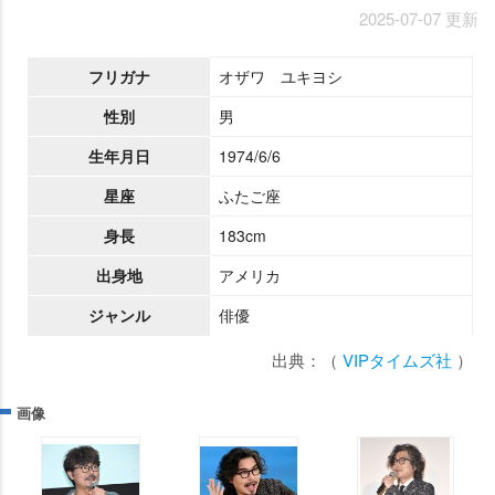
2025-07-07 更新
フリガナ
オザワ ユキヨシ
性別
男
生年月日
1974/6/6
星座
ふたご座
身長
183cm
出身地
アメリカ
ジャンル
俳優
出典：（
VIPタイムズ社
）
画像