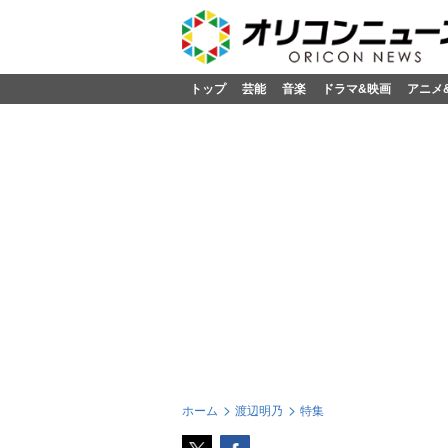
トップ
芸能
音楽
ドラマ&映画
アニメ
ホーム
渡辺明乃
特集