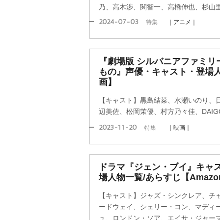
乃、高木渉、関智一、高橋伸也、杉山
2024-07-03
特集
｜アニメ｜
『劇場版 シルバニアファミリ
もの』声優・キャスト・登場人
画】
【キャスト】黒島結菜、水瀬いのり、
辺美佐、松岡茉優、村方乃々佳、DAIG
2023-11-20
特集
｜映画｜
ドラマ『ジェン・ブイ』キャ
場人物一覧/あらすじ【Amazon O
【キャスト】ジャズ・シンクレア、チ
ードウェイ、シェリー・コン、マディ
ュ、ロンドン・ソア、エイサ・ジャー