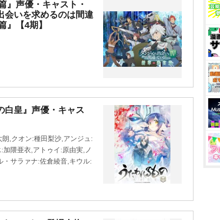
宮篇』声優・キャスト・
出会いを求めるのは間違
宮篇』【4期】
の白皇』声優・キャス
朗,クオン:種田梨沙,アンジュ:
:加隈亜衣,アトゥイ:原由実,ノ
ル・サラァナ:佐倉綾音,キウル: