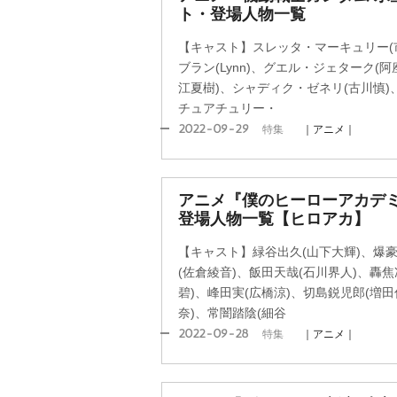
ト・登場人物一覧
【キャスト】スレッタ・マーキュリー(
ブラン(Lynn)、グエル・ジェターク(
江夏樹)、シャディク・ゼネリ(古川慎)
チュアチュリー・
2022-09-29
特集
｜アニメ｜
アニメ『僕のヒーローアカデ
登場人物一覧【ヒロアカ】
【キャスト】緑谷出久(山下大輝)、爆豪
(佐倉綾音)、飯田天哉(石川界人)、轟焦
碧)、峰田実(広橋涼)、切島鋭児郎(増
奈)、常闇踏陰(細谷
2022-09-28
特集
｜アニメ｜