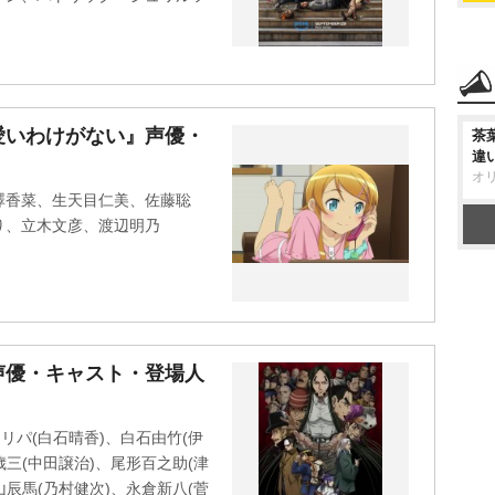
愛いわけがない』声優・
茶
違
オ
澤香菜、生天目仁美、佐藤聡
り、立木文彦、渡辺明乃
声優・キャスト・登場人
リパ(白石晴香)、白石由竹(伊
歳三(中田譲治)、尾形百之助(津
山辰馬(乃村健次)、永倉新八(菅