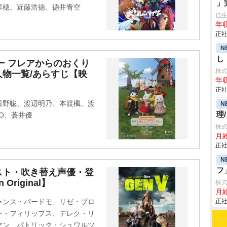
」
里穂、近藤浩徳、徳井青空
佳
年収
正社
N
し
ー フレアからのおくり
株
物一覧/あらすじ【映
年収
正社
日野聡、渡辺明乃、本渡楓、渡
N
理
O、蒼井優
株式
月給
正社
N
フ
スト・吹き替え声優・登
riginal】
株
月給
ャンス・パードモ、リゼ・ブロ
正社
ー・フィリップス、デレク・リ
マン、パトリック・シュワルツ