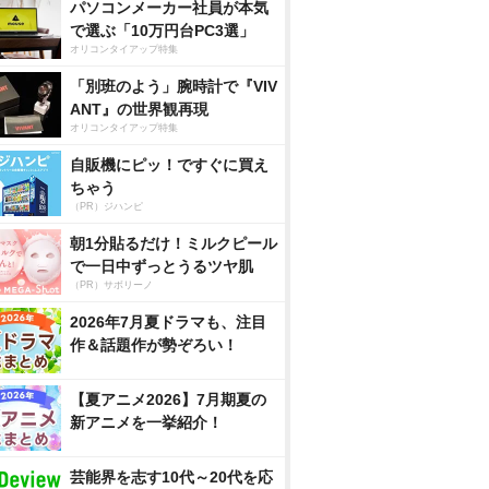
パソコンメーカー社員が本気
で選ぶ「10万円台PC3選」
オリコンタイアップ特集
「別班のよう」腕時計で『VIV
ANT』の世界観再現
オリコンタイアップ特集
自販機にピッ！ですぐに買え
ちゃう
（PR）ジハンピ
朝1分貼るだけ！ミルクピール
で一日中ずっとうるツヤ肌
（PR）サボリーノ
2026年7月夏ドラマも、注目
作＆話題作が勢ぞろい！
【夏アニメ2026】7月期夏の
新アニメを一挙紹介！
芸能界を志す10代～20代を応