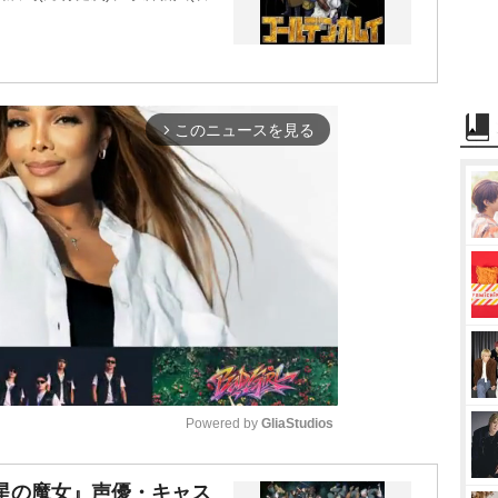
このニュースを見る
arrow_forward_ios
Powered by 
GliaStudios
M
星の魔女』声優・キャス