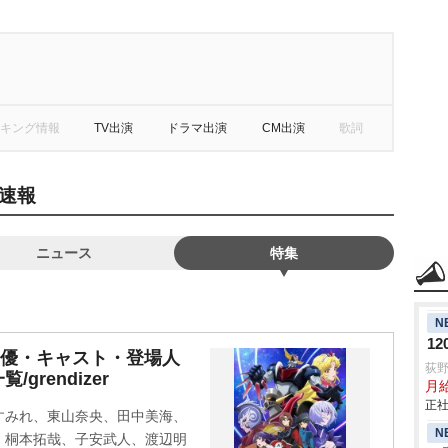
キング情報
TV出演
ドラマ出演
CM出演
歌詞
速報
ニュース
特集
N
1
声優・キャスト・登場人
荻
rendizer
月給
正社
すみれ、東山奈央、田中美海、
N
、桐本拓哉、子安武人、渡辺明