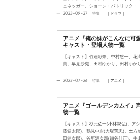
ェネッガー、ショーン・パトリック・
2023-09-27
特集
｜ドラマ｜
アニメ『俺の妹がこんなに可
キャスト・登場人物一覧
【キャスト】竹達彩奈、中村悠一、花
美、早見沙織、田村ゆかり、田村ゆか
2023-07-26
特集
｜アニメ｜
アニメ『ゴールデンカムイ』
物一覧
【キャスト】杉元佐一(小林親弘)、アシ
藤健太郎)、鶴見中尉(大塚芳忠)、土方
田健次郎)、谷垣源次郎(細谷佳正)、牛