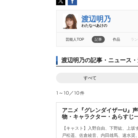
渡辺明乃
わたなべあけの
芸能人TOP
記事
作品
ラン
渡辺明乃の記事・ニュース・
すべて
1～10／10
件
アニメ『グレンダイザーU』
物・キャラクター・あらすじ一覧/g
【キャスト】入野自由、下野紘、上坂
戸松遥、佐倉綾音、内田雄馬、速水奨