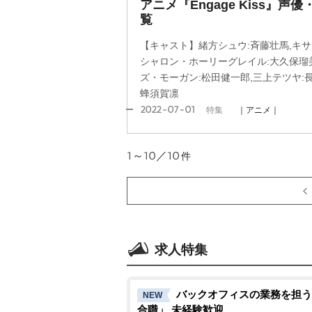
アニメ『Engage Kiss』
覧
【キャスト】緒方シュウ:斉藤壮馬,キサラ:
シャロン・ホーリーグレイル:大久保瑠美
ズ・モーガン:松田健一郎,三上テツヤ:長
蜂須賀凛
2022-07-01
特集
｜アニメ｜
1～10／10
件
求人特集
バックオフィスの業務を担う
NEW
合職」 未経験歓迎