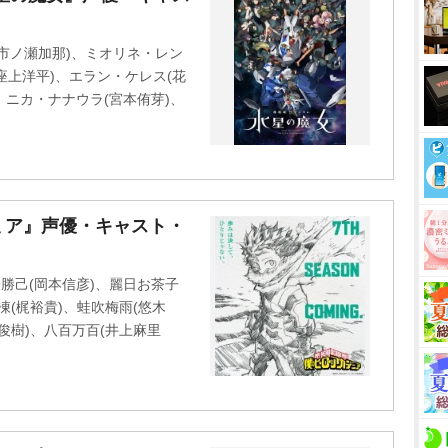
u
t
市ノ瀬加那)、ミオリネ・レン
e
阿座上洋平)、エラン・ケレス(花
、ニカ・ナナウラ(宮本侑芽)、
ミア』声優・キャスト・
勝己(岡本信彦)、麗日お茶子
凍(梶裕貴)、蛙吹梅雨(悠木
田俊樹)、八百万百(井上麻里