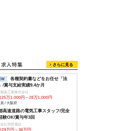
さらに見る
各種契約書などをお任せ「法
EW
」/賞与支給実績9.4か月
野製薬工業株式会社
25万1,000円～28万1,000円
員 / 大阪府
都高速道路の電気工事スタッフ/完全
経験OK/賞与年3回
限会社羽田電設
給29万円～36万円