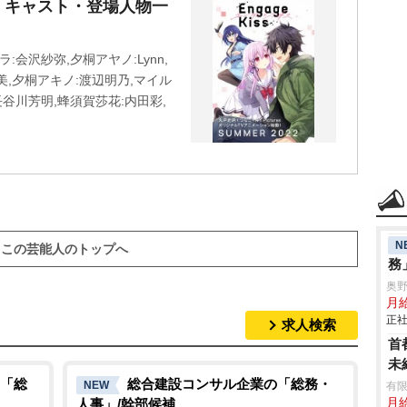
声優・キャスト・登場人物一
会沢紗弥,夕桐アヤノ:Lynn,
,夕桐アキノ:渡辺明乃,マイル
谷川芳明,蜂須賀莎花:内田彩,
N
この芸能人のトップへ
務
奥
月給
正社
求人検索
首
未
「総
総合建設コンサル企業の「総務・
NEW
有
人事」/幹部候補
月