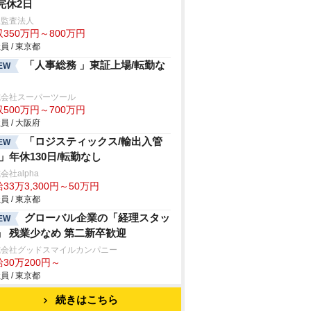
完休2日
生監査法人
350万円～800万円
員 / 東京都
「人事総務 」東証上場/転勤な
EW
式会社スーパーツール
500万円～700万円
員 / 大阪府
「ロジスティックス/輸出入管
EW
/」年休130日/転勤なし
会社alpha
33万3,300円～50万円
員 / 東京都
グローバル企業の「経理スタッ
EW
」 残業少なめ 第二新卒歓迎
式会社グッドスマイルカンパニー
30万200円～
員 / 東京都
続きはこちら